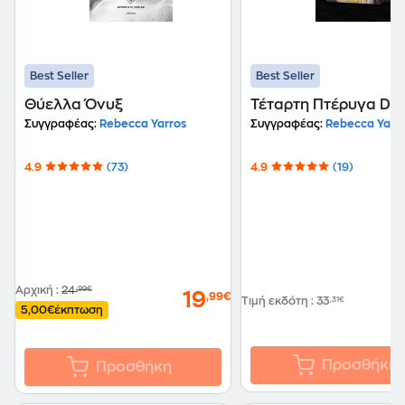
Best Seller
Best Seller
Θύελλα Όνυξ
Τέταρτη Πτέρυγα Del
Συγγραφέας:
Rebecca Yarros
Συγγραφέας:
Rebecca Yarr
4.9
(73)
4.9
(19)
Αρχική
:
24
,99€
19
,99€
Τιμή εκδότη
:
33
,31€
5,00€
έκπτωση
Προσθήκη
Προσθήκη