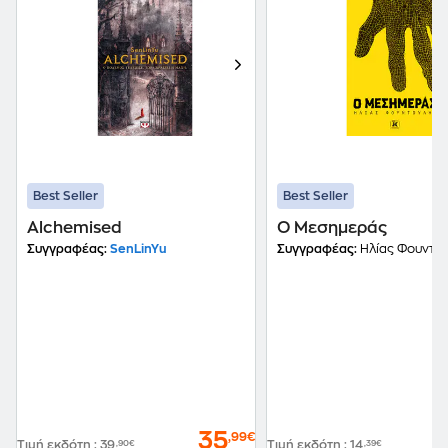
Best Seller
Best Seller
Alchemised
Ο Μεσημεράς
Συγγραφέας:
SenLinYu
Συγγραφέας:
Ηλίας Φουντο
35
,99€
Τιμή εκδότη
:
39
,90€
Τιμή εκδότη
:
14
,39€