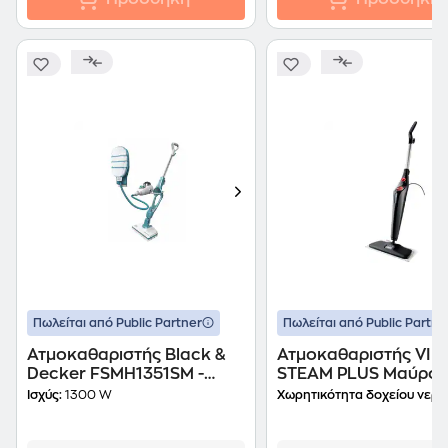
Πωλείται από Public Partner
Πωλείται από Public Partne
Ατμοκαθαριστής Black &
Ατμοκαθαριστής VIL
Decker FSMH1351SM -
STEAM PLUS Μαύρο
1300W
Ισχύς:
1300 W
Χωρητικότητα δοχείου νερο