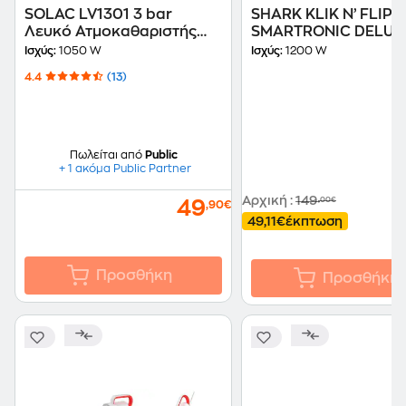
SOLAC LV1301 3 bar
SHARK KLIK N’ FLIP
Λευκό Ατμοκαθαριστής
SMARTRONIC DELUX
Πίεσης Χειρός
S6003EU 2.5 bar 12
Ισχύς:
1050 W
Ισχύς:
1200 W
Ατμοκαθαριστής Δα
4.4
(13)
Πωλείται από
Public
+ 1 ακόμα Public Partner
Αρχική
:
149
,00€
49
,90€
49,11€
έκπτωση
Προσθήκη
Προσθήκη