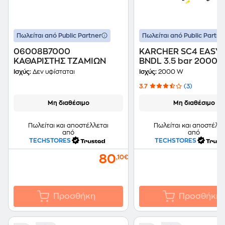
Πωλείται από Public Partner
Πωλείται από Public Partne
06008B7000
KARCHER SC4 EASY
ΚΑΘΑΡΙΣΤΗΣ ΤΖΑΜΙΩΝ
BNDL 3.5 bar 2000 
Ατμοκαθαριστής
Ισχύς:
Δεν υφίσταται
Ισχύς:
2000 W
3.7
(3)
Μη διαθέσιμο
Μη διαθέσιμο
Πωλείται και αποστέλλεται
Πωλείται και αποστέλλε
από
από
TECHSTORES
TECHSTORES
80
,10€
Προσθήκη
Προσθήκη