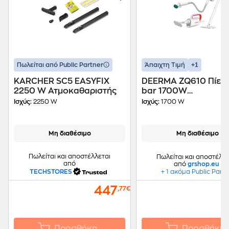
+1
Πωλείται από Public Partner
Άπαιχτη Τιμή
KARCHER SC5 EASYFIX
DEERMA ZQ610 Πίεση
2250 W Ατμοκαθαριστής
bar 1700W
Ατμοκαθαριστής Χει
Ισχύς:
2250 W
Ισχύς:
1700 W
Μη διαθέσιμο
Μη διαθέσιμο
Πωλείται και αποστέλλεται
Πωλείται και αποστέλλε
από
από
grshop.eu
TECHSTORES
+ 1 ακόμα Public Part
447
,77€
Προσθήκη
Προσθήκη