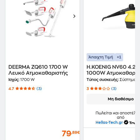
+1
Άπαιχτη Τιμή
DEERMA ZQ610 1700 W
H.KOENIG NV60 4.2 
Λευκό Ατμοκαθαριστής
1000W Ατμοκαθαρισ
Χειρός
Ισχύς:
1700 W
Τύπος συσκευής:
Σύστημα Ατμο
4.7
(3)
3
(3)
Μη διαθέσιμο
Πωλείται και αποστέλλε
από
Hellas-Tech.gr
79
,89€