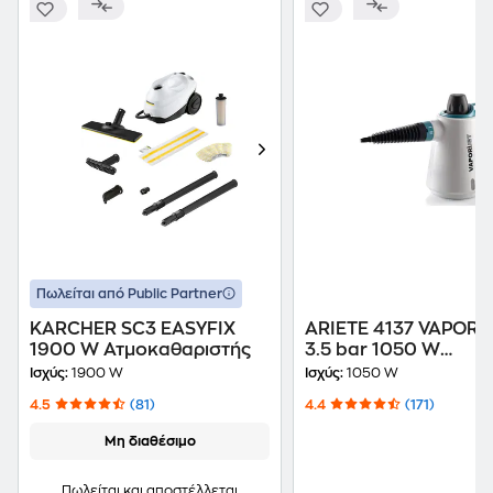
Πωλείται από Public Partner
KARCHER SC3 EASYFIX
ARIETE 4137 VAPORI 
1900 W Ατμοκαθαριστής
3.5 bar 1050 W
Ατμοκαθαριστής Χει
Ισχύς:
1900 W
Ισχύς:
1050 W
4.5
(81)
4.4
(171)
Μη διαθέσιμο
Πωλείται και αποστέλλεται