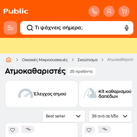
Ατμοκαθαριστέ
Οικιακές Μικροσυσκευές
Σκούπισμα
Ατμοκαθαριστές
25 προϊόντα
Kit καθαρισμού
Έλεγχος ατμού
δαπέδων
Best seller
36 ανά σελίδα