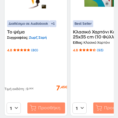
+1
Διαθέσιμο σε Audiobook
Best Seller
Το ψέμα
Κλασικό Χαρτόνι Κο
25x35 cm (10 Φύλλα
Συγγραφέας:
Ζωρζ Σαρή
Είδος:
Κλασικό Χαρτόνι
4.8
(80)
4.6
(93)
7
,45€
Τιμή εκδότη
:
9
,90€
Προσθήκη
Προσθ
1
1