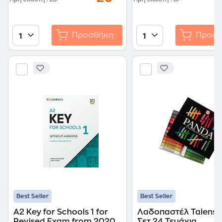
Προσθήκη
Προσθ
1
1
Best Seller
Best Seller
A2 Key for Schools 1 for
Λαδοπαστέλ Talens 
Revised Exam from 2020
Σετ 24 Τεμάχια