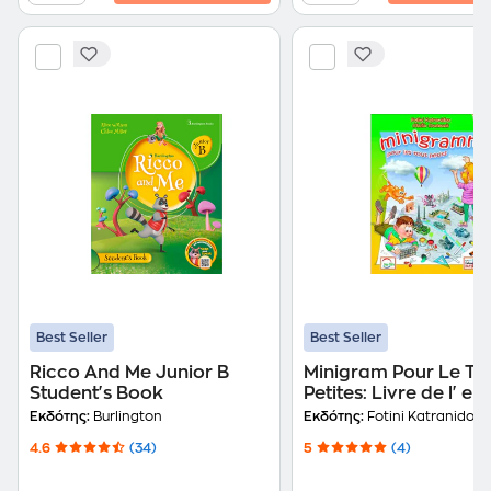
Best Seller
Best Seller
Ricco And Me Junior B
Minigram Pour Le To
Student's Book
Petites: Livre de l' el
Εκδότης:
Burlington
Εκδότης:
Fotini Katranidou
4.6
(34)
5
(4)