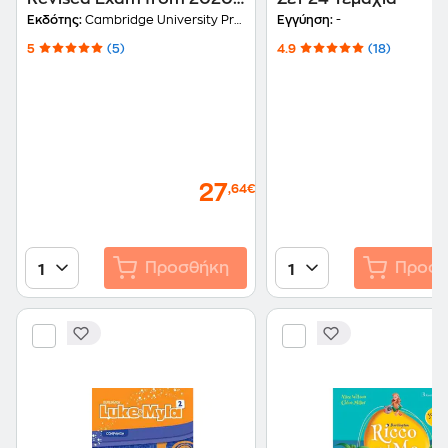
Student's Book Without
Εκδότης:
Cambridge University Press
Εγγύηση:
-
Answers
5
(5)
4.9
(18)
27
,64€
Προσθήκη
Προσθ
1
1