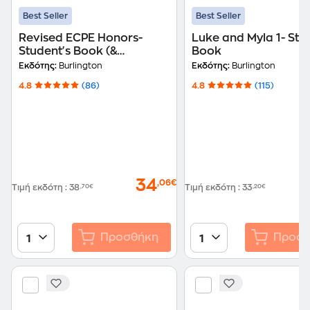
Best Seller
Best Seller
Revised ECPE Honors-
Luke and Myla 1- Stu
Student's Book (&
Book
Interactive Webbook)
Εκδότης:
Burlington
Εκδότης:
Burlington
4.8
(86)
4.8
(115)
34
,06€
Τιμή εκδότη
:
38
,70€
Τιμή εκδότη
:
33
,20€
Προσθήκη
Προσθ
1
1