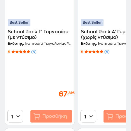
Best Seller
Best Seller
School Pack Γ' Γυμνασίου
School Pack Α' Γυμν
(με ντύσιμο)
(χωρίς ντύσιμο)
Εκδότης:
Ινστιτούτο Τεχνολογίας Υπολογιστών και Εκδόσεων Διόφαντος
Εκδότης:
Ινστιτούτο Τεχνολογίας Υπολογιστών και Εκδ
5
(5)
5
(5)
67
,81€
Προσθήκη
Προσθ
1
1