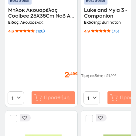
Best Seller
Best Seller
Μπλοκ Ακουαρέλας
Luke and Myla 3 -
Coolbee 25X35Cm No3 A4
Companion
12 Φύλλων
Είδος:
Ακουαρέλας
Εκδότης:
Burlington
4.6
(126)
4.9
(75)
2
,49€
Τιμή εκδότη
:
21
,00€
Προσθήκη
Προσθ
1
1