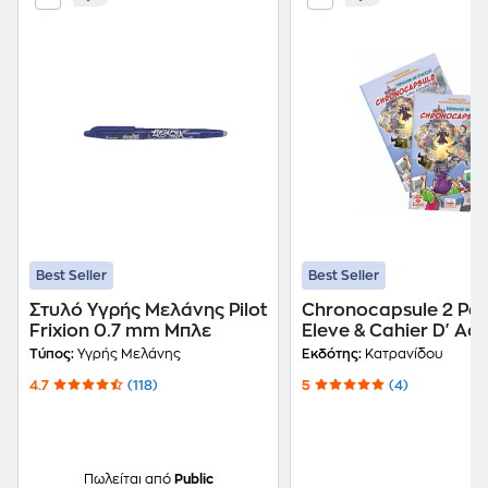
Best Seller
Best Seller
Στυλό Υγρής Μελάνης Pilot
Chronocapsule 2 Pa
Frixion 0.7 mm Μπλε
Eleve & Cahier D' Acti
Τύπος:
Υγρής Μελάνης
Εκδότης:
Κατρανίδου
4.7
(118)
5
(4)
Πωλείται από
Public