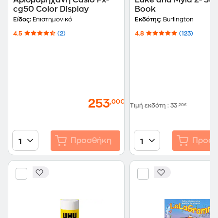
Αριθμομηχανή Casio Fx-
Luke and Myla 2- Stu
cg50 Color Display
Book
Είδος:
Επιστημονικό
Εκδότης:
Burlington
4.5
(2)
4.8
(123)
253
,00€
Τιμή εκδότη
:
33
,20€
Προσθήκη
Προσθ
1
1