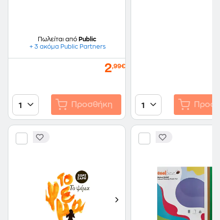
Πωλείται από
Public
+ 3 ακόμα Public Partners
2
,99€
Προσθήκη
Προσθ
1
1