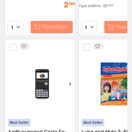
2
,19€
Τιμή εκδότη
:
22
,00€
Προσθήκη
Προσθ
1
1
Best Seller
Best Seller