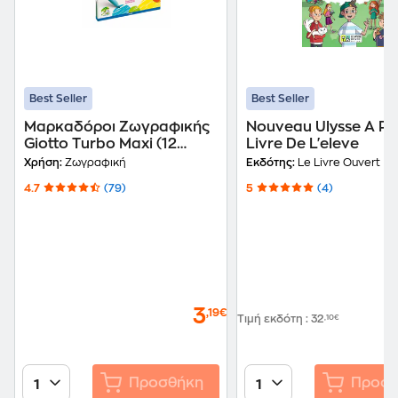
Best Seller
Best Seller
Μαρκαδόροι Ζωγραφικής
Nouveau Ulysse A Par
Giotto Turbo Maxi (12
Livre De L'eleve
Τεμάχια)
Χρήση:
Ζωγραφική
Εκδότης:
Le Livre Ouvert
4.7
(79)
5
(4)
3
,19€
Τιμή εκδότη
:
32
,10€
Προσθήκη
Προσθ
1
1