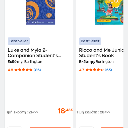
Best Seller
Best Seller
Luke and Myla 2-
Ricco and Me Junior
Companion Student's
Student's Book
Book
Εκδότης:
Burlington
Εκδότης:
Burlington
4.8
(86)
4.7
(63)
18
,48€
Τιμή εκδότη
:
21
,00€
Τιμή εκδότη
:
28
,60€