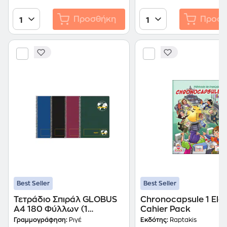
Προσθήκη
Προσθ
1
1
Best Seller
Best Seller
Τετράδιο Σπιράλ GLOBUS
Chronocapsule 1 Ele
A4 180 Φύλλων (1
Cahier Pack
Τεμάχιο)
Γραμμογράφηση:
Ριγέ
Εκδότης:
Raptakis