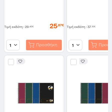
25
,87€
Τιμή εκδότη
:
29
,40€
Τιμή εκδότη
:
37
,10€
Προσθήκη
Προσθ
1
1