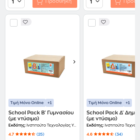
Προσθήκη
Προσθ
1
1
+1
+1
Τιμή Μόνο Online
Τιμή Μόνο Online
School Pack Β' Γυμνασίου
School Pack Δ' Δημο
(με ντύσιμο)
(με ντύσιμο)
Εκδότης:
Ινστιτούτο Τεχνολογίας Υπολογιστών και Εκδόσεων Διόφαντος
Εκδότης:
Ινστιτούτο Τεχνολογίας Υπολογιστών και Εκδ
4.7
(25)
4.6
(34)