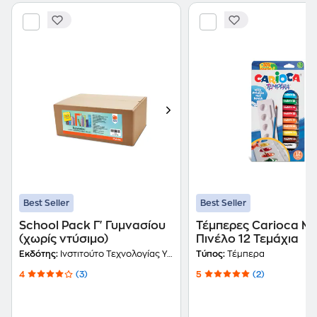
Best Seller
Best Seller
School Pack Γ' Γυμνασίου
Τέμπερες Carioca Μ
(χωρίς ντύσιμο)
Πινέλο 12 Τεμάχια
Εκδότης:
Ινστιτούτο Τεχνολογίας Υπολογιστών και Εκδόσεων Διόφαντος
Τύπος:
Τέμπερα
4
(3)
5
(2)