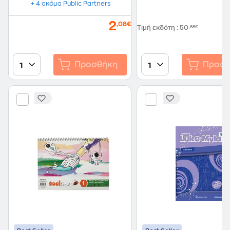
+ 4 ακόμα Public Partners
2
,08€
Τιμή εκδότη
:
50
,88€
Προσθήκη
Προσθ
1
1