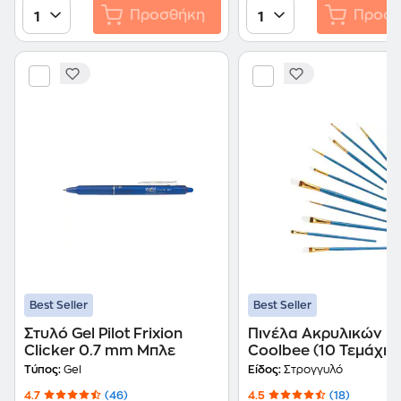
Προσθήκη
Προσθ
1
1
Best Seller
Best Seller
Στυλό Gel Pilot Frixion
Πινέλα Ακρυλικών
Clicker 0.7 mm Μπλε
Coolbee (10 Τεμάχια
Τύπος:
Gel
Είδος:
Στρογγυλό
4.7
(46)
4.5
(18)