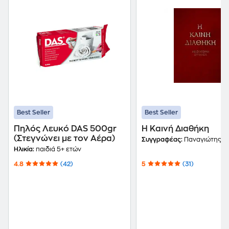
Best Seller
Best Seller
Πηλός Λευκό DAS 500gr
Η Καινή Διαθήκη
(Στεγνώνει με τον Αέρα)
Συγγραφέας:
Παναγιώτης Τρε
Ηλικία:
παιδιά 5+ ετών
4.8
(42)
5
(31)