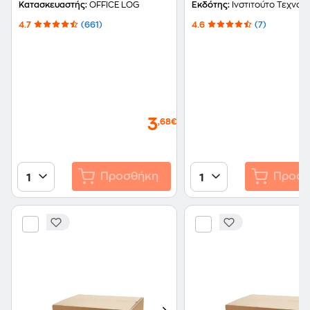
φύλλα
Κατασκευαστής:
OFFICE LOG
Εκδότης:
Ινστιτούτο Τεχνολογίας Υπολογιστών και Εκδ
4.7
(661)
4.6
(7)
3
,68€
Προσθήκη
Προσθ
1
1