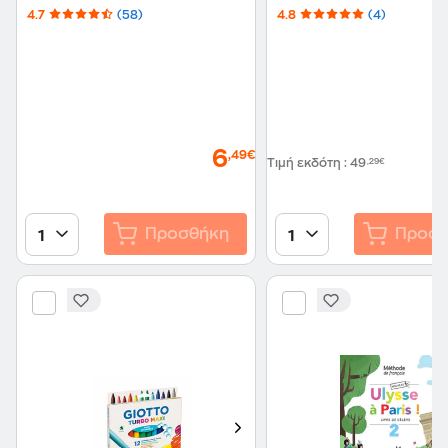
4.7
(58)
4.8
(4)
6
,49€
Τιμή εκδότη
:
49
,29€
Προσθήκη
Προσθ
1
1