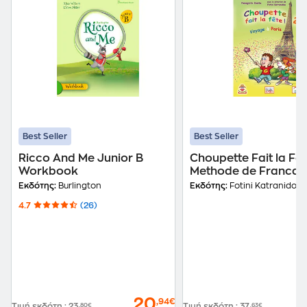
Best Seller
Best Seller
Ricco And Me Junior B
Choupette Fait la Fet
Workbook
Methode de Francai
(Βιβλίο Μαθητή)
Εκδότης:
Burlington
Εκδότης:
Fotini Katranidou
4.7
(26)
20
,94€
Τιμή εκδότη
:
23
,80€
Τιμή εκδότη
:
37
,63€