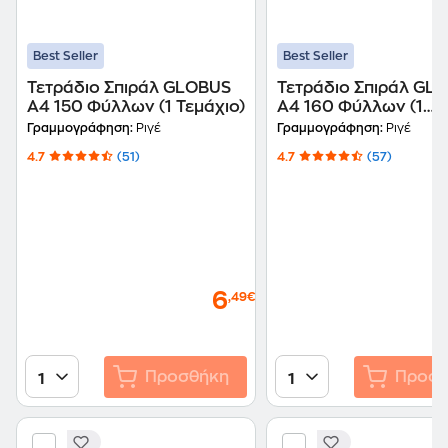
Best Seller
Best Seller
Τετράδιο Σπιράλ GLOBUS
Τετράδιο Σπιράλ GL
A4 150 Φύλλων (1 Τεμάχιο)
A4 160 Φύλλων (1
Τεμάχιο)
Γραμμογράφηση:
Ριγέ
Γραμμογράφηση:
Ριγέ
4.7
(51)
4.7
(57)
6
,49€
Προσθήκη
Προσθ
1
1