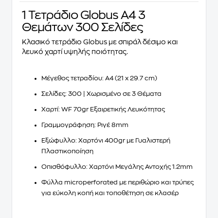
1 Τετράδιο Globus Α4 3
Θεμάτων 300 Σελίδες
Κλασικό τετράδιο Globus με σπιράλ δέσιμο και
λευκό χαρτί υψηλής ποιότητας.
Μέγεθος τετραδίου: Α4 (21 x 29.7 cm)
Σελίδες: 300 | Χωρισμένο σε 3 Θέματα
Χαρτί: WF 70gr Εξαιρετικής Λευκότητας
Γραμμογράφηση: Ριγέ 8mm
Εξώφυλλο: Χαρτόνι 400gr με Γυαλιστερή
Πλαστικοποίηση
Οπισθόφυλλο: Χαρτόνι Μεγάλης Αντοχής 1.2mm
Φύλλα microperforated με περιθώριο και τρύπες
για εύκολη κοπή και τοποθέτηση σε κλασέρ