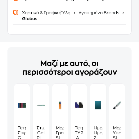
Χαρτικά & Γραφική Ύλη
Αγαπημένα Brands
Globus
Μαζί με αυτό, οι
περισσότεροι αγοράζουν
Τετράδιο
Στυλό
Μαρκαδόρος
Τετράδιο
Ημερολόγιο
Μαρκαδόρ
Σπιράλ
Gel
Γραφής
TYPOTRUST
Ημερήσιο
Υπογράμμισ
GLOBUS
Pilot
Stabilo
A4
2027
Stabilo