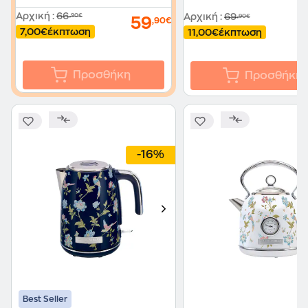
Αρχική
:
66
Αρχική
:
69
,90€
,90€
59
,90€
7,00€
έκπτωση
11,00€
έκπτωση
Προσθήκη
Προσθήκη
-16%
Best Seller