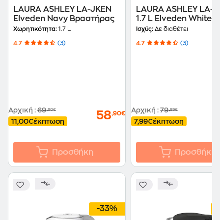
LAURA ASHLEY LA-JKEN
LAURA ASHLEY LA-
Elveden Navy Βραστήρας
1.7 L Elveden White
Βραστήρας
Χωρητικότητα:
1.7 L
Ισχύς:
Δε διαθέτει
4.7
(3)
4.7
(3)
Αρχική
:
69
Αρχική
:
79
,90€
,89€
58
,90€
11,00€
έκπτωση
7,99€
έκπτωση
Προσθήκη
Προσθήκη
-33%