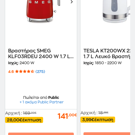
Βραστήρας SΜΕG
TESLA KT200WX 22
KLF03RDEU 2400 W 1.7 L
1.7 L Λευκό Βραστήρ
Κόκκινο
Ισχύς:
2400 W
Ισχύς:
1850 - 2200 W
4.6
(275)
Πωλείται από
Public
+ 1 ακόμα Public Partner
Αρχική
:
18
Αρχική
:
169
,98€
,00€
141
,00€
3,99€
έκπτωση
28,00€
έκπτωση