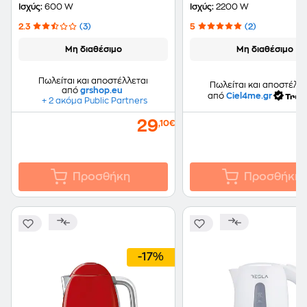
Ισχύς:
600 W
Ισχύς:
2200 W
2.3
(3)
5
(2)
Μη διαθέσιμο
Μη διαθέσιμο
Πωλείται και αποστέλλεται
Πωλείται και αποστέλλε
από
grshop.eu
από
Ciel4me.gr
+ 2 ακόμα Public Partners
29
,10€
Προσθήκη
Προσθήκη
-17%