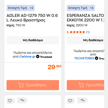
+1
+1
Άπαιχτη Τιμή
Άπαιχτη Τιμή
ADLER AD-1279 750 W 0.6
ESPERANZA SALTO 
L Λευκό Βραστήρας
EKK011K 2200 W 1.7 
Μαύρο Βραστήρας
Ισχύς:
750 W
Ισχύς:
2200 W
5
(1)
Μη διαθέσιμο
Μη διαθέσιμο
Πωλείται και αποστέλλε
Πωλείται και αποστέλλεται
από
από
Ciel4me.gr
TECHSTORES
29
,38€
Προσθήκη
Προσθήκη