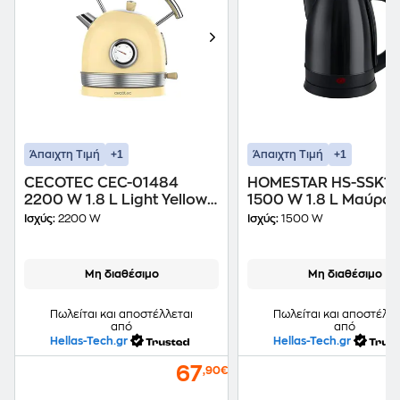
+1
+1
Άπαιχτη Τιμή
Άπαιχτη Τιμή
CECOTEC CEC-01484
HOMESTAR HS-SSK1.
2200 W 1.8 L Light Yellow
1500 W 1.8 L Μαύρο
Ασύρματος Βραστήρας
Βραστήρας
Ισχύς:
2200 W
Ισχύς:
1500 W
Μη διαθέσιμο
Μη διαθέσιμο
Πωλείται και αποστέλλεται
Πωλείται και αποστέλλε
από
από
Hellas-Tech.gr
Hellas-Tech.gr
67
,90€