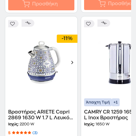
Προσθήκη
Προσθήκη
-11%
+1
Άπαιχτη Τιμή
Βραστήρας ARIETE Capri
CAMRY CR 1259 1650
2869 1630 W 1.7 L Λευκό/
L Inox Βραστήρας
Μπλε
Ισχύς:
2200 W
Ισχύς:
1650 W
5
(3)