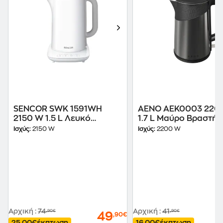
SENCOR SWK 1591WH
AENO AEK0003 220
2150 W 1.5 L Λευκό
1.7 L Μαύρο Βραστήρ
Βραστήρας
Ισχύς:
2150 W
Ισχύς:
2200 W
Αρχική
:
74
Αρχική
:
41
,90€
,90€
49
,90€
25,00€
έκπτωση
16,00€
έκπτωση