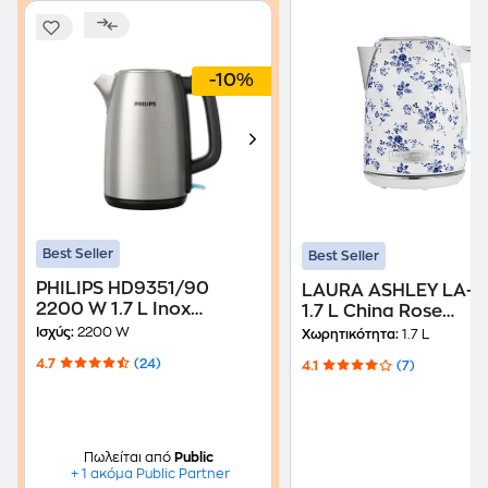
-10%
Best Seller
Best Seller
PHILIPS HD9351/90
LAURA ASHLEY LA-J
2200 W 1.7 L Inox
1.7 L China Rose
Βραστήρας
Βραστήρας
Ισχύς:
2200 W
Χωρητικότητα:
1.7 L
4.7
(24)
4.1
(7)
Πωλείται από
Public
+ 1 ακόμα Public Partner