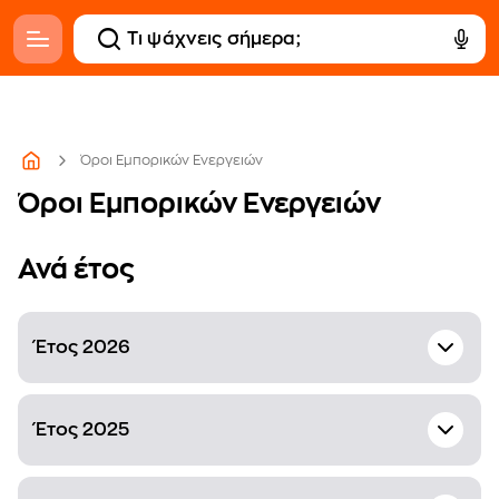
Όροι Εμπορικών Ενεργειών
Όροι Εμπορικών Ενεργειών
Ανά έτος
Έτος 2026
ΕΠΙΣΤΡΟΦΗ 20% ΤΗΣ ΑΞΙΑΣ στο Public+
Έτος 2025
Wallet ΜΕ ΑΓΟΡΑ ΤΗΛΕΟΡΑΣΕΩΝ 499€
ΚΑΙ ΑΝΩ 29/07 - 09/08