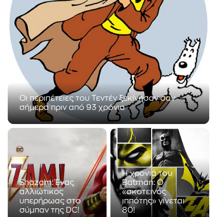
Οι περιπέτειες του Τεντέν ξεκίνησαν σαν
σήμερα πριν από 93 χρόνια
Το 1929 ξεκίνησε τη δράση του ο δημοσιογράφος
Τεντέν, μέσα από τα κόμικς του Βέλγου
σκιτσογράφου Georges Remi, ή Hergé όπως είναι
ευρέως γνωστός.
Η χρονιά του
Shazam: Ένας
Batman: Ο
αλλιώτικος
«σκοτεινός
υπερήρωας στο
ιππότης» γίνεται
σύμπαν της DC!
80!