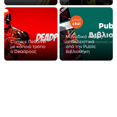
Μετά την τεράστια
Πάμε πίσω στο 1938,
εμπορική πορεία
όταν ο Vincent
του Aquaman, η DC
Sullivan, τότε
Comics φαίνεται
διευθυντής της
πως έχει βάλει
Detective Comics,
στόχο να...
Inc., ζητούσε...
Μοναδικά κόμικς
Comics: Πεθαίνει
αποκλειστικά
με κάποιο τρόπο
από την Public
ο Deadpool;
Βιβλιοθήκη
Με αφορμή την
Τα κόμικς ζουν τα
κυκλοφορία της
τελευταία χρόνια
δεύτερης ταινίας
την αναγέννησή
του Deadpool, ήρθε
τους και βρίσκονται
η ώρα να τον
στο επίκεντρο της
γνωρίσουμε
ποπ κουλτούρας.
καλύτερα.
Με τη βοήθεια
υπερηρώων όπως ο
Batman και ο Iron-
Man, που
πρωταγωνίστησαν
σε πολύ
επιτυχημένες
κινηματογραφικές
παραγωγές, τα