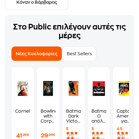
Κόναν ο Βάρβαρος
Στο Public επιλέγουν αυτές τις
μέρες
Νέες Κυκλοφορίες
Best Sellers
Cornelius
Bowling
Batman:
Batman:
Captain
with
Dark
Ο
America
Corpses
Victory,
απόλυτος
για
and
Μέρος
οδηγός
πρωτάρηδ
5
5
4.5
Other
Πρώτο
41
29
Τιμή
Τιμή
Τιμή
,26€
,99€
Strange