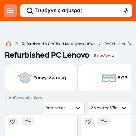
Refurbished & Certified Μεταχειρισμένα
Refurbished Des
Refurbished PC Lenovo
9 προϊόντα
Επαγγελματική
8 GB
LENOVO
Καθαρισμός όλων
Best seller
36 ανά σελίδα