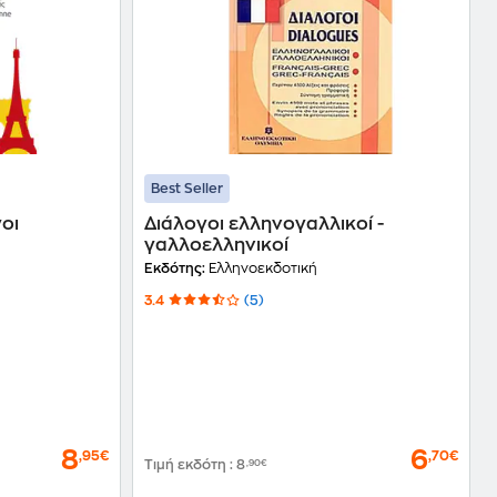
Best Seller
γοι
Διάλογοι ελληνογαλλικοί -
γαλλοελληνικοί
Εκδότης:
Ελληνοεκδοτική
3.4
(5)
8
6
,95€
,70€
Τιμή εκδότη
:
8
,90€