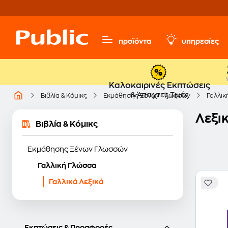
προϊόντα
υπηρεσίες
Καλοκαιρινές Εκπτώσεις
& Άπαιχτες Τιμές
Βιβλία & Κόμικς
Εκμάθησης Ξένων Γλωσσών
Γαλλικ
Λεξι
Βιβλία & Κόμικς
Εκμάθησης Ξένων Γλωσσών
Γαλλική Γλώσσα
Γαλλικά Λεξικά
Εκπτώσεις & Προσφορές