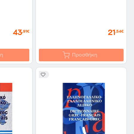
43
21
,91€
,54€
η
Προσθήκη