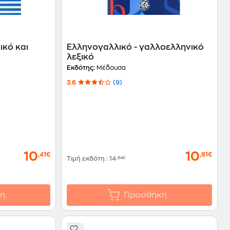
κό και
Ελληνογαλλικό - γαλλοελληνικό
λεξικό
Εκδότης:
Μέδουσα
3.6
(9)
10
10
,41€
,91€
Τιμή εκδότη
:
14
,84€
η
Προσθήκη