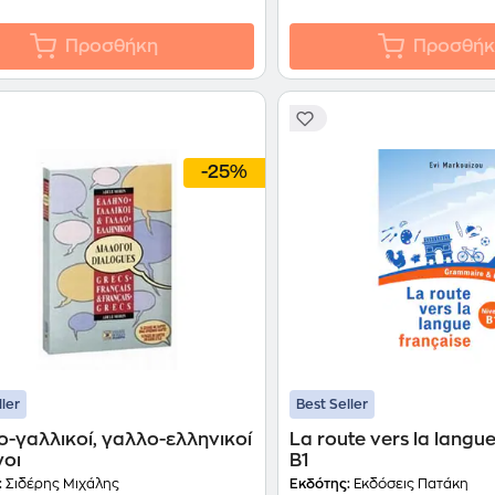
Προσθήκη
Προσθήκ
-25%
ller
Best Seller
-γαλλικοί, γαλλο-ελληνικοί
La route vers la langu
γοι
B1
:
Σιδέρης Μιχάλης
Εκδότης:
Εκδόσεις Πατάκη