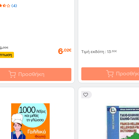
(4)
8
,00€
6
,02€
Τιμή εκδότη
:
13
,30€
κπτωση
Προσθήκ
Προσθήκη