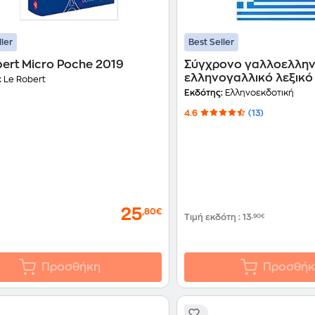
ller
Best Seller
ert Micro Poche 2019
Σύγχρονο γαλλοελληνι
ελληνογαλλικό λεξικό
:
Le Robert
Εκδότης:
Ελληνοεκδοτική
4.6
(13)
25
,80€
Τιμή εκδότη
:
13
,90€
Προσθήκη
Προσθήκ