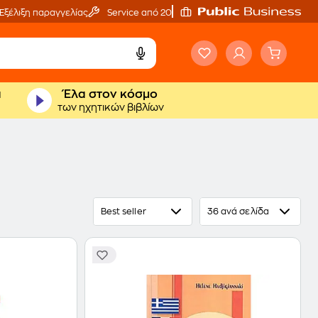
Εξέλιξη παραγγελίας
Service από 20'
ά
Έλα στον κόσμο
των ηχητικών βιβλίων
Best seller
36 ανά σελίδα