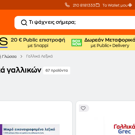
210 8181333
Το Wallet μου
20 € Public επιστροφή
Δωρεάν Μεταφορικ
με Snappi
με Public+ Delivery
Γαλλικά Λεξικά
ή Γλώσσα
κά γαλλικών
67 προϊόντα