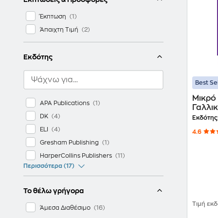
Έκπτωση
Άπαιχτη Τιμή
Εκδότης
Best Se
Μικρό
APA Publications
Γαλλι
DK
Εκδότης
ELI
4.6
Gresham Publishing
HarperCollins Publishers
Περισσότερα (17)
Το θέλω γρήγορα
Τιμή εκ
Άμεσα Διαθέσιμο