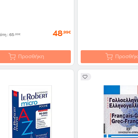
48
,99€
δότη
:
65
,00€
Προσθήκη
Προσθήκ