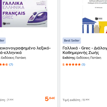
ller
Best Seller
 εικονογραφημένο λεξικό-
Γαλλικά - Grec - Διάλο
κά-ελληνικά
Καθημερινής Ζωής
:
Εκδόσεις Πατάκη
Εκδότης:
Εκδόσεις Πατάκη
(7)
5
(1)
5
,64€
δότη
:
7
,50€
Τιμή εκδότη
:
11
,90€