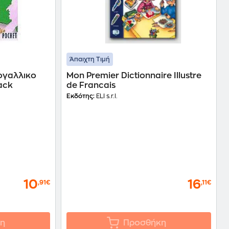
Άπαιχτη Τιμή
ογαλλικο
Mon Premier Dictionnaire Illustre
ack
de Francais
Εκδότης:
ELI s.r.l.
10
16
,91€
,11€
η
Προσθήκη