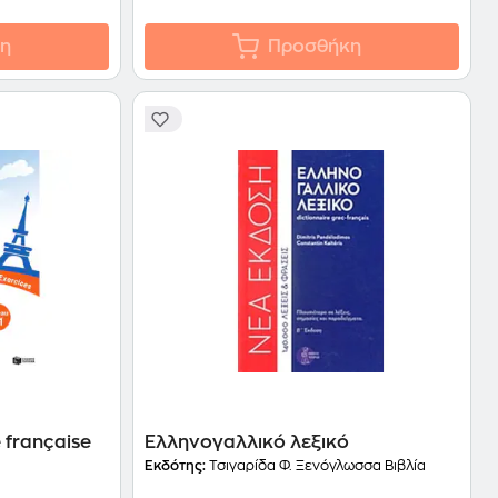
η
Προσθήκη
e française
Ελληνογαλλικό λεξικό
Εκδότης:
Τσιγαρίδα Φ. Ξενόγλωσσα Βιβλία