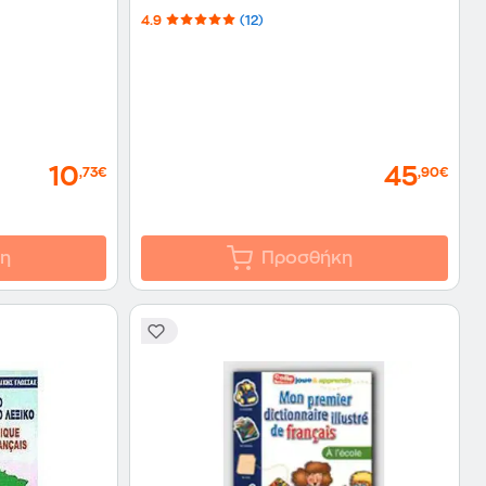
4.9
(12)
10
45
,73€
,90€
η
Προσθήκη