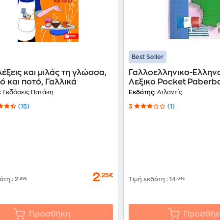
Best Seller
έξεις και μιλάς τη γλώσσα,
Γαλλοελληνικο-Ελλην
 και ποτό, Γαλλικά
Λεξικο Pocket Paberb
:
Εκδόσεις Πατάκη
Εκδότης:
Ατλαντίς
(15)
3
(1)
2
,25€
δότη
:
2
,99€
Τιμή εκδότη
:
14
,84€
Προσθήκη
Προσθήκ