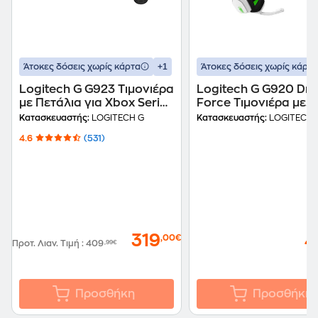
+1
Άτοκες δόσεις χωρίς κάρτα
Άτοκες δόσεις χωρίς κάρτα
Logitech G G923 Τιμονιέρα
Logitech G G920 Dri
με Πετάλια για Xbox Series
Force Τιμονιέρα με
X/S, Xbox One, PC με
Πετάλια + Astro A10
Κατασκευαστής:
LOGITECH G
Κατασκευαστής:
LOGITECH 
Logitech G Μοχλό
Ακουστικά Κεφαλής
4.6
(531)
Ταχυτήτων
Bundle για Xbox One
319
4
,00€
Προτ. Λιαν. Τιμή
:
409
,99€
Προσθήκη
Προσθήκη