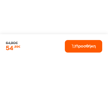
64,90€
Προσθήκη
54
,89€