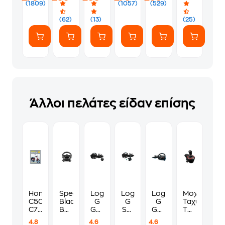
Πετάλια
PS5,
Πετάλια
Πετάλια
(1809)
(1057)
(529)
για
PS4,
&
για
PS5,
PC
Headset
Xbox
(62)
(13)
(25)
PS4,
ASTRO
One,
PC
A10
PC
Bundle
για
PS5,
PS4
Άλλοι πελάτες είδαν επίσης
Honda
Speedlink
Logitech
Logitech
Logitech
Μοχλός
C50,
Black
G
G
G
Ταχυτήτων
C70
Bolt
G923
Set
G29
Thrustmast
&
Τιμονιέρα
Τιμονιέρα
G923
Driving
TH8S
4.8
4.6
4.6