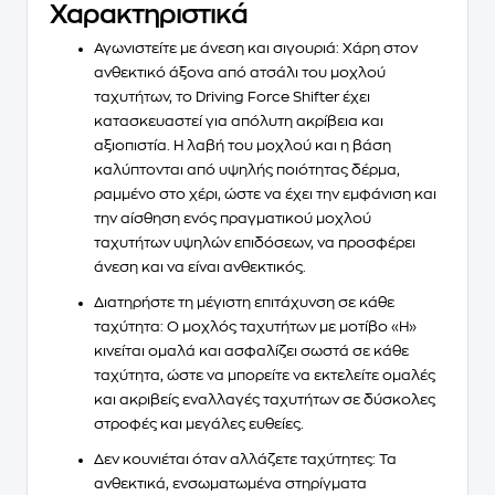
Χαρακτηριστικά
Αγωνιστείτε με άνεση και σιγουριά:
Χάρη στον
ανθεκτικό άξονα από ατσάλι του μοχλού
ταχυτήτων, το Driving Force Shifter έχει
κατασκευαστεί για απόλυτη ακρίβεια και
αξιοπιστία. Η λαβή του μοχλού και η βάση
καλύπτονται από υψηλής ποιότητας δέρμα,
ραμμένο στο χέρι, ώστε να έχει την εμφάνιση και
την αίσθηση ενός πραγματικού μοχλού
ταχυτήτων υψηλών επιδόσεων, να προσφέρει
άνεση και να είναι ανθεκτικός.
Διατηρήστε τη μέγιστη επιτάχυνση σε κάθε
ταχύτητα:
Ο μοχλός ταχυτήτων με μοτίβο «H»
κινείται ομαλά και ασφαλίζει σωστά σε κάθε
ταχύτητα, ώστε να μπορείτε να εκτελείτε ομαλές
και ακριβείς εναλλαγές ταχυτήτων σε δύσκολες
στροφές και μεγάλες ευθείες.
Δεν κουνιέται όταν αλλάζετε ταχύτητες:
Τα
ανθεκτικά, ενσωματωμένα στηρίγματα