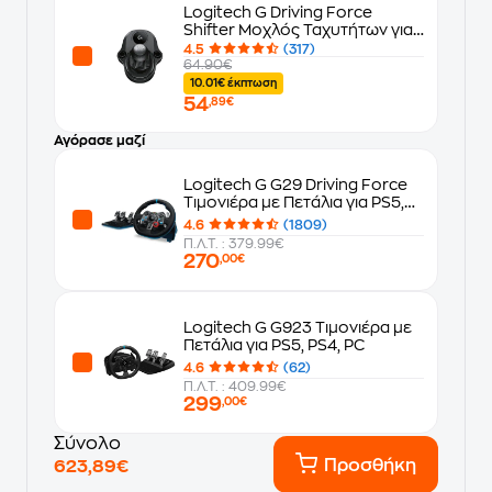
Logitech G Driving Force
Shifter Μοχλός Ταχυτήτων για
G29/G920
4.5
(317)
64.90€
10.01€ έκπτωση
54
,89€
Αγόρασε μαζί
Logitech G G29 Driving Force
Τιμονιέρα με Πετάλια για PS5,
PS4, PC
4.6
(1809)
Π.Λ.Τ. : 379.99€
270
,00€
Logitech G G923 Τιμονιέρα με
Πετάλια για PS5, PS4, PC
4.6
(62)
Π.Λ.Τ. : 409.99€
299
,00€
Σύνολο
Προσθήκη
623,89€