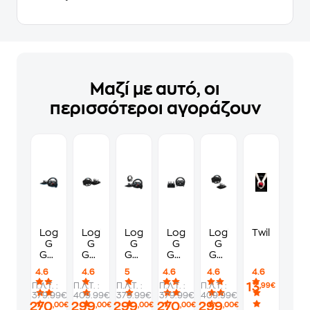
Μαζί με αυτό, οι
περισσότεροι αγοράζουν
Logitech
Logitech
Logitech
Logitech
Logitech
Twilight
G
G
G
G
G
G29
G923
G29
G920
G923
Driving
Τιμονιέρα
Driving
Driving
-
4.6
4.6
5
4.6
4.6
4.6
Force
με
Force
Force
Τιμονιέρα
13
Π.Λ.Τ. :
Π.Λ.Τ. :
Π.Λ.Τ. :
Π.Λ.Τ. :
Π.Λ.Τ. :
,99€
Τιμονιέρα
Πετάλια
Τιμονιέρα
Τιμονιέρα
Xbox
379.99€
409.99€
379.99€
379.99€
409.99€
με
για
με
με
One/PC
270
299
299
270
299
,00€
,00€
,00€
,00€
,00€