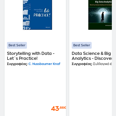
Best Seller
Best Seller
Storytelling with Data -
Data Science & Big D
Let`s Practice!
Analytics - Discoveri
nalyzing, Visualizing
Συγγραφέας:
C. Nussbaumer Knaf
Συγγραφέας:
Συλλογικό έργ
Presenting Data
43
,66€