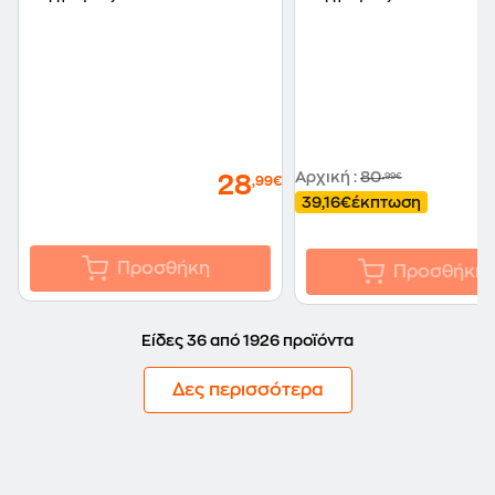
(Exam SY0-601)
Αρχική
:
80
,99€
28
,99€
39,16€
έκπτωση
Προσθήκη
Προσθήκη
Είδες 36 από 1926 προϊόντα
Δες περισσότερα