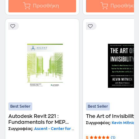
Προσθήκη
Προσθήκη
Best Seller
Best Seller
Autodesk Revit 221 :
The Art of Invisibility
Fundamentals for MEP
Συγγραφέας:
Kevin Mitnick
(Imperial Units): Autodesk
Συγγραφέας:
Ascent - Center for Technical Knowledge
Authorized Publisher
5
(1)