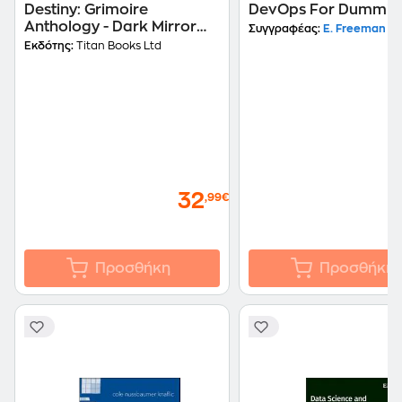
Destiny: Grimoire
DevOps For Dummie
Anthology - Dark Mirror
Συγγραφέας:
E. Freeman
(Volume 1)
Εκδότης:
Titan Books Ltd
32
,99€
Προσθήκη
Προσθήκη