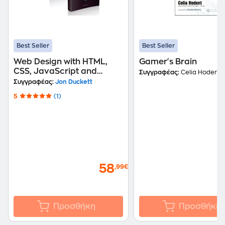
Best Seller
Best Seller
Web Design with HTML,
Gamer's Brain
CSS, JavaScript and
Συγγραφέας:
Celia Hodent
jQuery Set
Συγγραφέας:
Jon Duckett
5
(1)
58
,99€
Προσθήκη
Προσθήκη