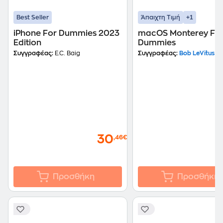
+1
Best Seller
Άπαιχτη Τιμή
iPhone For Dummies 2023
macOS Monterey Fo
Edition
Dummies
Συγγραφέας:
E.C. Baig
Συγγραφέας:
Bob LeVitus
30
,46€
Προσθήκη
Προσθήκη