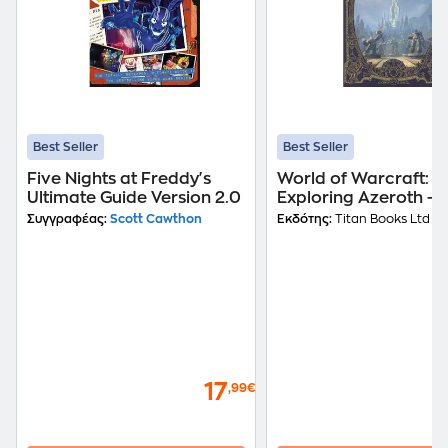
Best Seller
Best Seller
Five Nights at Freddy's
World of Warcraft:
Ultimate Guide Version 2.0
Exploring Azeroth - 
Eastern Kingdoms
Συγγραφέας:
Scott Cawthon
Εκδότης:
Titan Books Ltd
17
,99€