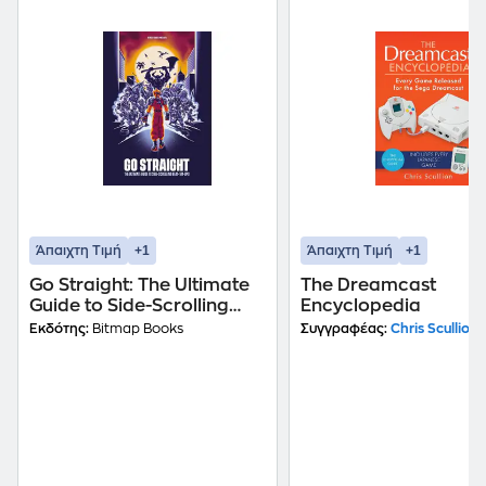
+1
+1
Άπαιχτη Τιμή
Άπαιχτη Τιμή
Go Straight: The Ultimate
The Dreamcast
Guide to Side-Scrolling
Encyclopedia
Beat-’Em-Ups
Εκδότης:
Bitmap Books
Συγγραφέας:
Chris Scullion