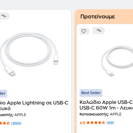
Προτείνουμε
Best Seller
ller
Καλώδιο Apple USB-C
ιο Apple Lightning σε USB-C
USB-C 60W 1m - Λευκ
Λευκό
Κατασκευαστής:
APPLE
υαστής:
APPLE
4.5
(69)
(959)