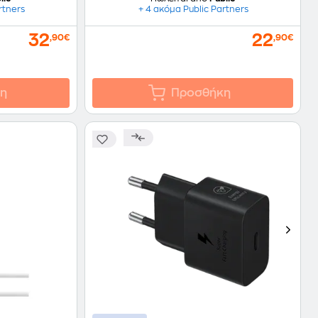
rtners
+ 4 ακόμα Public Partners
32
22
,90€
,90€
η
Προσθήκη