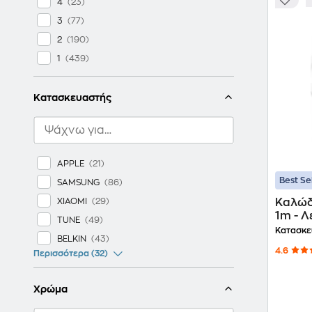
4
3
2
1
Κατασκευαστής
APPLE
Best Se
SAMSUNG
XIAOMI
Καλώδι
1m - 
TUNE
Κατασκε
BELKIN
4.6
Περισσότερα (32)
Χρώμα