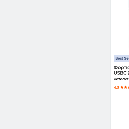
Best Se
Φορτι
USBC 
Κατασκε
4.3