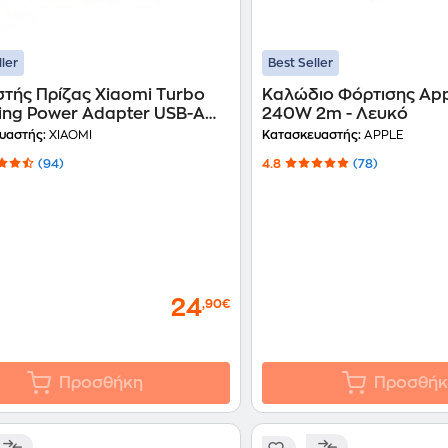
ller
Best Seller
στής Πρίζας Xiaomi Turbo
Καλώδιο Φόρτισης Ap
ing Power Adapter USB-A
240W 2m - Λευκό
 White
υαστής:
XIAOMI
Κατασκευαστής:
APPLE
(94)
4.8
(78)
24
,90€
Προσθήκη
Προσθήκ