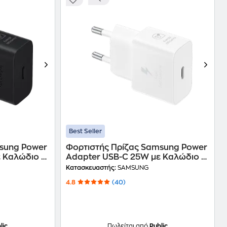
Best Seller
msung Power
Φορτιστής Πρίζας Samsung Power
 Καλώδιο -
Adapter USB-C 25W με Καλώδιο -
Λευκό
Κατασκευαστής:
SAMSUNG
4.8
(40)
lic
Πωλείται από
Public