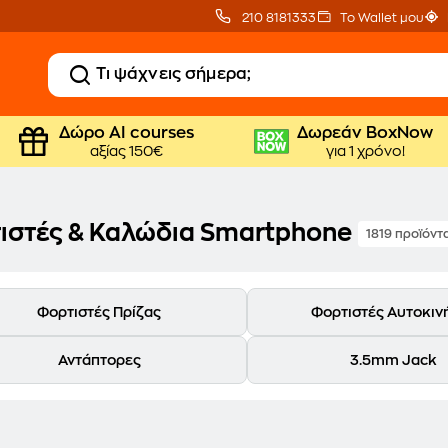
210 8181333
Το Wallet μου
Δώρο ΑΙ courses
Δωρεάν BoxNow
αξίας 150€
για 1 χρόνο!
ιστές & Καλώδια Smartphone
1819 προϊόντ
Φορτιστές Πρίζας
Φορτιστές Αυτοκιν
Αντάπτορες
3.5mm Jack