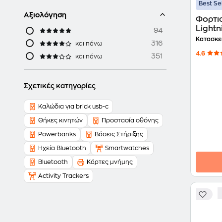
Best Se
Αξιολόγηση
Φορτι
94
Κατασκε
316
και πάνω
4.6
351
και πάνω
Σχετικές κατηγορίες
Καλώδια για brick usb-c
Θήκες κινητών
Προστασία οθόνης
Powerbanks
Βάσεις Στήριξης
Ηχεία Bluetooth
Smartwatches
Bluetooth
Κάρτες μνήμης
Activity Trackers