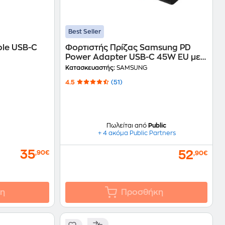
Best Seller
ple USB-C
Φορτιστής Πρίζας Samsung PD
Power Adapter USB-C 45W EU με
Καλώδιο - Μαύρο
Κατασκευαστής:
SAMSUNG
4.5
(51)
Πωλείται από
Public
+ 4 ακόμα Public Partners
35
52
,90€
,90€
η
Προσθήκη