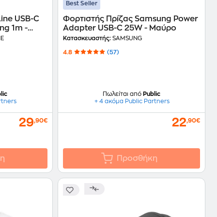
Best Seller
Line USB-C
Φορτιστής Πρίζας Samsung Power
ng 1m -
Adapter USB-C 25W - Μαύρο
NE
Κατασκευαστής:
SAMSUNG
4.8
(57)
lic
Πωλείται από
Public
rtners
+ 4 ακόμα Public Partners
29
22
,90€
,90€
η
Προσθήκη