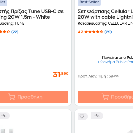
ller
Best Seller
στής Πρίζας Tune USB-C σε
Σετ Φόρτισης Cellular 
Lightning 20W 1.5m - White
20W with cable Lightni
White
υαστής:
TUNE
Κατασκευαστής:
CELLULAR LI
(22)
4.3
(29)
Πωλείται από
Pub
+ 2 ακόμα Public Pa
31
,89€
Προτ. Λιαν. Τιμή
:
39
,99€
Προσθήκη
Προσθήκ