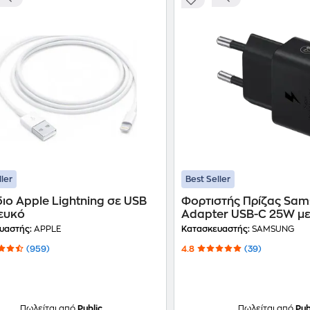
ller
Best Seller
ο Apple Lightning σε USB
Φορτιστής Πρίζας Sa
Λευκό
Adapter USB-C 25W με
Μαύρο
υαστής:
APPLE
Κατασκευαστής:
SAMSUNG
(959)
4.8
(39)
Πωλείται από
Public
Πωλείται από
Pub