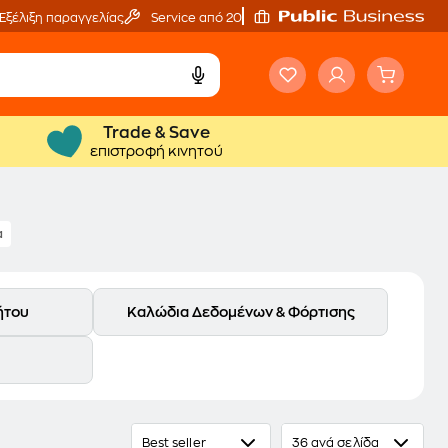
Εξέλιξη παραγγελίας
Service από 20'
Trade & Save
επιστροφή κινητού
α
ήτου
Καλώδια Δεδομένων & Φόρτισης
Best seller
36 ανά σελίδα