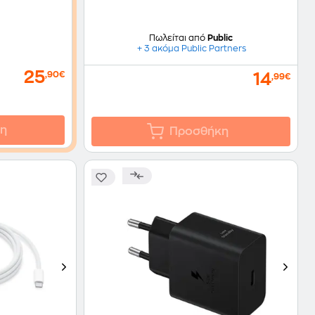
Πωλείται από
Public
+ 3 ακόμα Public Partners
25
,90€
14
,99€
η
Προσθήκη