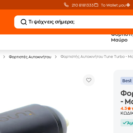
210 8181333
Το Wallet μου
Φορτιστή
Δώρο ΑΙ courses
Δωρεάν BoxNow
Μαύρο
αξίας 150€
για 1 χρόνο!
Φορτιστής Αυτοκινήτου Tune Turbo - Μ
Φορτιστές Αυτοκινήτου
Best 
Φορ
- 
4.3
ΚΩΔΙ
Άμ