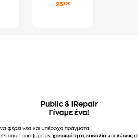
25
,90€
Public & iRepair
Γίναμε ένα!
 να φέρει νέα και υπέροχα πράγματα!
ets που προσφέρουν,
χρησιμότητα
,
ευκολία
και
λύσεις
σ