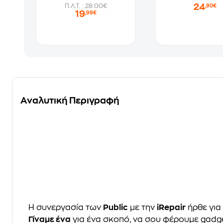
24
Π.Λ.Τ. : 28.00€
,90€
19
,99€
Αναλυτική Περιγραφή
Η συνεργασία των
Public
με την
iRepair
ήρθε για
Γίναμε ένα
για ένα σκοπό, να σου φέρουμε gadg