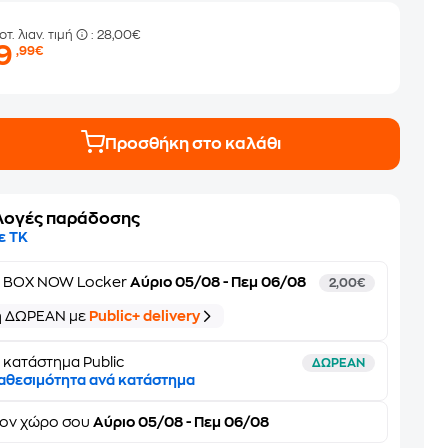
οτ. λιαν. τιμή
: 28,00€
19
,99€
Προσθήκη στο καλάθι
λογές παράδοσης
ε ΤΚ
ε
BOX NOW Locker
Αύριο 05/08 - Πεμ 06/08
2,00€
ή ΔΩΡΕΑΝ με
Public+ delivery
 κατάστημα Public
ΔΩΡΕΑΝ
αθεσιμότητα ανά κατάστημα
τον
χώρο σου
Αύριο 05/08 - Πεμ 06/08