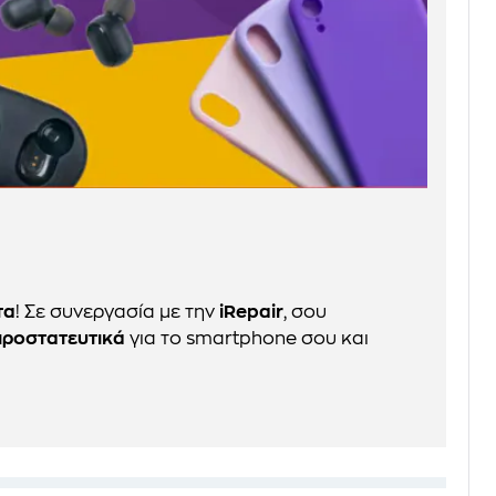
τα
! Σε συνεργασία με την
iRepair
, σου
προστατευτικά
για το smartphone σου και