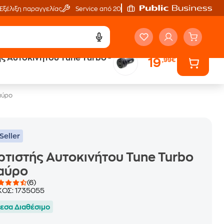
Εξέλιξη παραγγελίας
Service από 20'
ς Αυτοκινήτου Tune Turbo -
19
,99€
Trade & Save
επιστροφή κινητού
αύρο
Seller
τιστής Αυτοκινήτου Tune Turbo
Μαύρο
(6)
ΚΟΣ:
1735055
εσα Διαθέσιμο