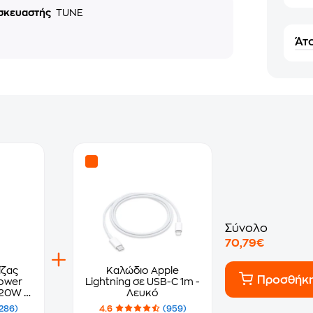
σκευαστής
TUNE
Άτο
Σύνολο
70,79€
ίζας
Καλώδιο Apple
Προσθήκ
ower
Lightning σε USB-C 1m -
20W -
Λευκό
286)
4.6
(959)