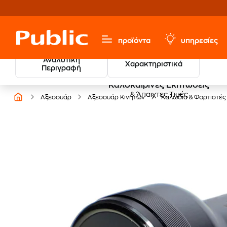
προϊόντα
υπηρεσίες
Αναλυτική
Χαρακτηριστικά
Περιγραφή
Καλοκαιρινές Εκπτώσεις
& Άπαιχτες Τιμές
Αξεσουάρ
Αξεσουάρ Κινητών
Καλώδια & Φορτιστές