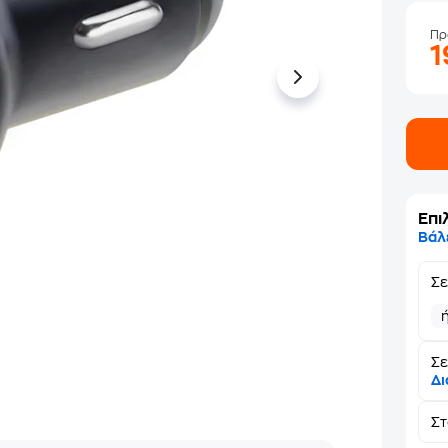
Πρ
Επι
Βάλ
Σ
Σε
Δι
Σ