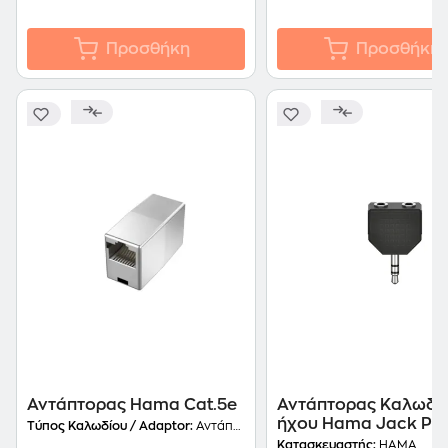
Προσθήκη
Προσθήκη
Αντάπτορας Hama Cat.5e
Αντάπτορας Καλωδί
ήχου Hama Jack Plug
Τύπος Καλωδίου / Adaptor:
Αντάπτορας RJ45
3.5 mm Jack Socket -
Κατασκευαστής:
HAMA