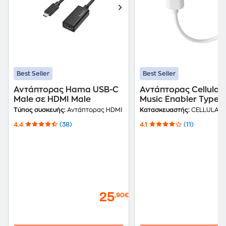
Best Seller
Best Seller
Αντάπτορας Hama USB-C
Αντάπτορας Cellular 
Male σε HDMI Male
Music Enabler Type-
C σε 3.5mm Jack - Λ
Τύπος συσκευής:
Αντάπτορας HDMI
Κατασκευαστής:
CELLULAR 
4.4
(38)
4.1
(11)
25
,90€