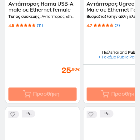
Αντάπτορας Hama USB-A
Αντάπτορας Ugreen 
male σε Ethernet female
Male σε Ethernet Fe
Τύπος συσκευής:
Αντάπτορας Ethernet
Βύσμα(τα) (στην άλλη πλευρ
4.5
(11)
4.7
(7)
Πωλείται από
Public
+ 1 ακόμα Public Part
25
,90€
Προσθήκη
Προσθήκη