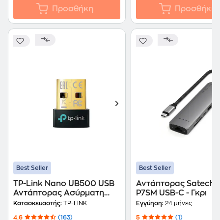
Προσθήκη
Προσθήκη
Best Seller
Best Seller
TP-Link Nano UB500 USB
Αντάπτορας Satechi 
Αντάπτορας Ασύρματη
P7SM USB-C - Γκρι
Σύνδεση Bluetooth 5.0
Κατασκευαστής:
TP-LINK
Εγγύηση:
24 μήνες
4.6
(163)
5
(1)