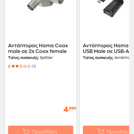
Αντάπτορας Hama Coax
Αντάπτορας Hama m
male σε 2x Coax female
USB Male σε USB-A
Female - Μαύρο
Τύπος συσκευής:
Splitter
Τύπος συσκευής:
Αντάπτορας M
2
(1)
4
,98€
Προσθήκη
Προσθήκη