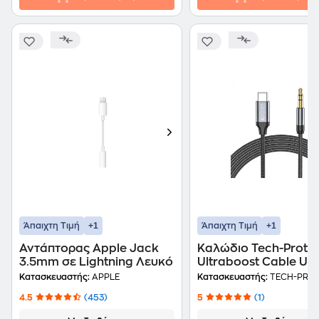
+1
+1
Άπαιχτη Τιμή
Άπαιχτη Τιμή
Αντάπτορας Apple Jack
Καλώδιο Tech-Prote
3.5mm σε Lightning Λευκό
Ultraboost Cable US
(male) Σε Aux Mini J
Κατασκευαστής:
APPLE
Κατασκευαστής:
TECH-PRO
3.5mm (male) 100cm
4.5
(453)
5
(1)
Μαύρο