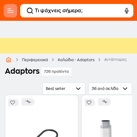
Αντάπτορες
Περιφερειακά
Καλώδια - Adaptors
Adaptors
726 προϊόντα
Best seller
36 ανά σελίδα