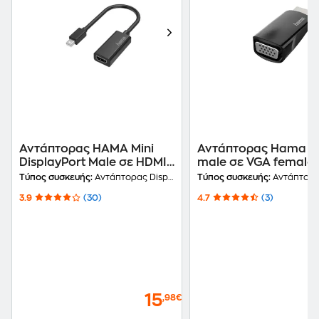
Αντάπτορας HAMA Mini
Αντάπτορας Hama H
DisplayPort Male σε HDMI
male σε VGA female
Female
Μαύρο
Τύπος συσκευής:
Αντάπτορας DisplayPort
Τύπος συσκευής:
Αντάπτορ
3.9
(30)
4.7
(3)
15
,98€