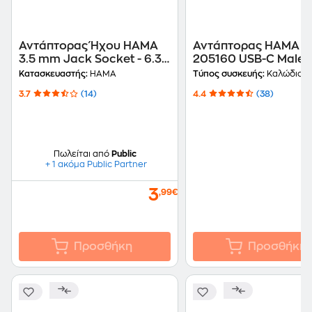
Αντάπτορας Ήχου ΗAMA
Αντάπτορας HAMA
3.5 mm Jack Socket - 6.3
205160 USB-C Male 
mm Jack Plug, Stereo
HDMI Female
Κατασκευαστής:
HAMA
Τύπος συσκευής:
Καλώδιο H
3.7
(14)
4.4
(38)
Πωλείται από
Public
+ 1 ακόμα Public Partner
3
,99€
Προσθήκη
Προσθήκη