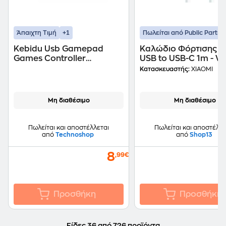
+1
Άπαιχτη Τιμή
Πωλείται από Public Partne
Kebidu Usb Gamepad
Καλώδιο Φόρτισης X
Games Controller
USB to USB-C 1m - W
Converter Without Driver
Κατασκευαστής:
XIAOMI
For Sony Ps1 Ps2 Adapter
Cable
Μη διαθέσιμο
Μη διαθέσιμο
Πωλείται και αποστέλλεται
Πωλείται και αποστέλλε
από
Technoshop
από
Shop13
8
,99€
Προσθήκη
Προσθήκη
Είδες 36 από 726 προϊόντα