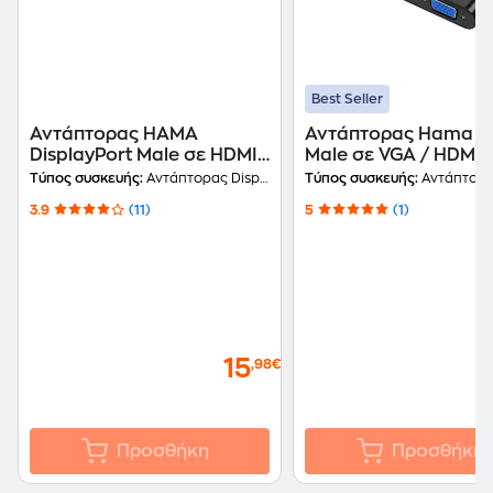
Best Seller
Αντάπτορας HAMA
Αντάπτορας Hama U
DisplayPort Male σε HDMI
Male σε VGA / HDMI
Female
Female
Τύπος συσκευής:
Αντάπτορας DisplayPort
Τύπος συσκευής:
Αντάπτορας V
3.9
(11)
5
(1)
15
,98€
Προσθήκη
Προσθήκη