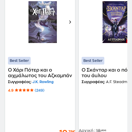
Best Seller
Best Seller
Ο Χάρι Πότερ και ο
Ο Σκάνταρ και ο πόλ
αιχμάλωτος του Αζκαμπάν
του άυλου
Συγγραφέας:
J.K. Rowling
Συγγραφέας:
A.F. Steadman
4.9
(249)
Αρχική
:
18
,80€
,79€