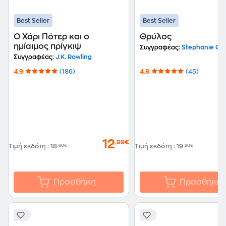
Best Seller
Best Seller
Ο Χάρι Πότερ και ο
Θρύλος
ημίαιμος πρίγκιψ
Συγγραφέας:
Stephanie Ga
Συγγραφέας:
J.K. Rowling
4.9
(186)
4.8
(45)
12
,99€
Τιμή εκδότη
:
18
,80€
Τιμή εκδότη
:
19
,90€
Προσθήκη
Προσθήκη