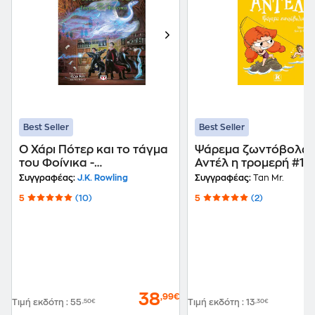
Best Seller
Best Seller
Ο Χάρι Πότερ και το τάγμα
Ψάρεμα ζωντόβολων
του Φοίνικα -
Αντέλ η τρομερή #12
Εικονογραφημένη Έκδοση
Συγγραφέας:
J.K. Rowling
Συγγραφέας:
Tan Mr.
5
(10)
5
(2)
38
,99€
Τιμή εκδότη
:
55
,50€
Τιμή εκδότη
:
13
,30€