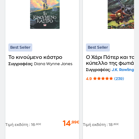
Best Seller
Best Seller
Το κινούμενο κάστρο
Ο Χάρι Πότερ και το
κύπελλο της φωτιάς
Συγγραφέας:
Diana Wynne Jones
Συγγραφέας:
J.K. Rowling
4.9
(239)
14
,99€
Τιμή εκδότη
:
16
,60€
Τιμή εκδότη
:
18
,80€