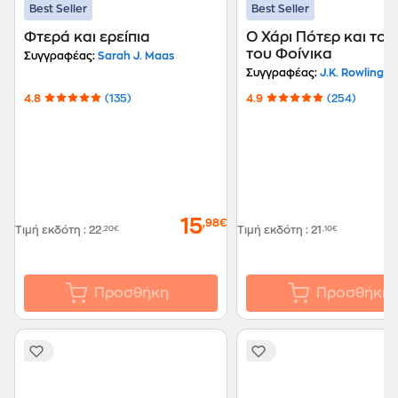
Best Seller
Best Seller
Φτερά και ερείπια
Ο Χάρι Πότερ και το 
του Φοίνικα
Συγγραφέας:
Sarah J. Maas
Συγγραφέας:
J.K. Rowling
4.8
(135)
4.9
(254)
15
,98€
Τιμή εκδότη
:
22
,20€
Τιμή εκδότη
:
21
,10€
Προσθήκη
Προσθήκη