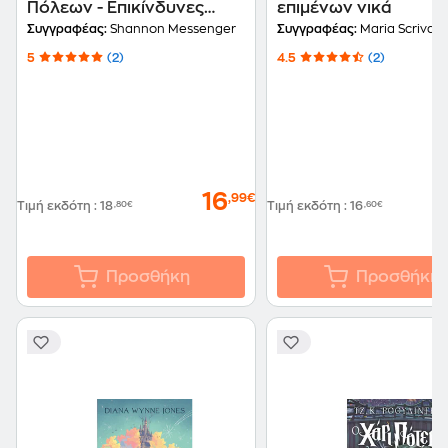
Πόλεων - Επικίνδυνες
επιμένων νικά
αναμνήσεις - Βιβλίο 7
Συγγραφέας:
Shannon Messenger
Συγγραφέας:
Maria Scrivan
5
(2)
4.5
(2)
16
,99€
Τιμή εκδότη
:
18
,80€
Τιμή εκδότη
:
16
,60€
Προσθήκη
Προσθήκη