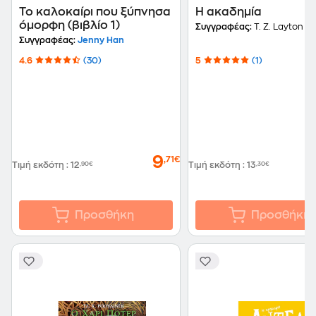
Το καλοκαίρι που ξύπνησα
Η ακαδημία
όμορφη (βιβλίο 1)
Συγγραφέας:
T. Z. Layton
Συγγραφέας:
Jenny Han
4.6
(30)
5
(1)
9
,71€
Τιμή εκδότη
:
12
,90€
Τιμή εκδότη
:
13
,30€
Προσθήκη
Προσθήκη