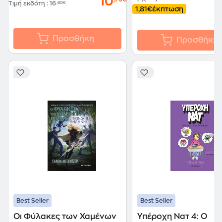
10
Τιμή εκδότη
:
16
,60€
1,81€
έκπτωση
Προσθήκη
Προσθήκη
Best Seller
Best Seller
Οι Φύλακες των Χαμένων
Υπέροχη Νατ 4: Ο