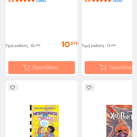
4.9
(288)
4.8
(424)
10
,57€
Τιμή εκδότη
:
15
,50€
Τιμή εκδότη
:
11
,90€
Προσθήκη
Προσθήκη