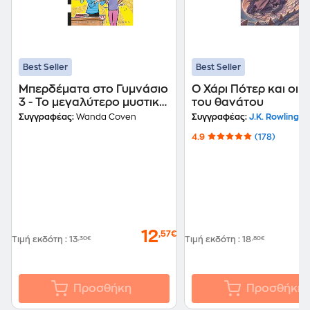
Best Seller
Best Seller
Μπερδέματα στο Γυμνάσιο
Ο Χάρι Πότερ και οι 
3 - Το μεγαλύτερο μυστικό
του θανάτου
του κόσμου!
Συγγραφέας:
Wanda Coven
Συγγραφέας:
J.K. Rowling
4.9
(178)
12
,57€
Τιμή εκδότη
:
13
,30€
Τιμή εκδότη
:
18
,80€
Προσθήκη
Προσθήκη