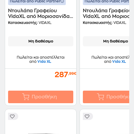
Πωλείται από Public Partner
Πωλείται από Public Partne
Ντουλάπα Γραφείου
Ντουλάπα Γραφείου
VidaXL από Μοριοσανίδα
VidaXL από Μοριοσα
82.5x30.5x150 cm -
82.5x30.5x150 cm -
Κατασκευαστής:
VIDAXL
Κατασκευαστής:
VIDAXL
Γυαλιστερό Λευκό
Μη διαθέσιμο
Μη διαθέσιμο
Πωλείται και αποστέλλεται
Πωλείται και αποστέλλε
από
Vida XL
από
Vida XL
287
2
,99€
Προσθήκη
Προσθήκη