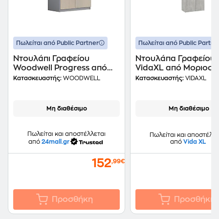
Πωλείται από Public Partner
Πωλείται από Public Partne
Ντουλάπι Γραφείου
Ντουλάπα Γραφείου
Woodwell Progress από
VidaXL από Μοριοσα
Μελαμίνη 80x40x120 cm -
60x32x190 cm - Γκρι
Κατασκευαστής:
WOODWELL
Κατασκευαστής:
VIDAXL
Γκρι/Μπεζ
Σκυροδέματος
Μη διαθέσιμο
Μη διαθέσιμο
Πωλείται και αποστέλλεται
Πωλείται και αποστέλλε
από
24mall.gr
από
Vida XL
152
,99€
Προσθήκη
Προσθήκη