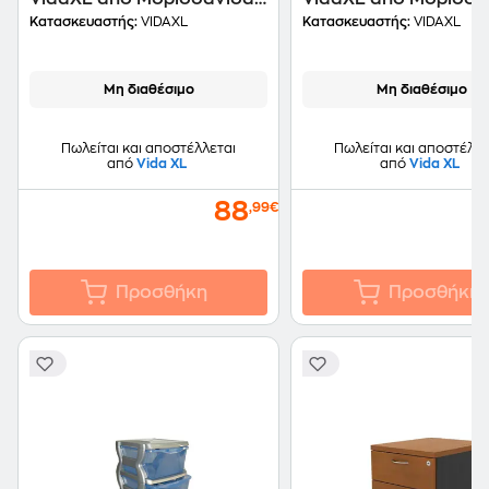
20x45.5x60 cm - Γκρι
20x45.5x60 cm - Λε
Κατασκευαστής:
VIDAXL
Κατασκευαστής:
VIDAXL
Σκυροδέματος
Μη διαθέσιμο
Μη διαθέσιμο
Πωλείται και αποστέλλεται
Πωλείται και αποστέλλε
από
Vida XL
από
Vida XL
88
,99€
Προσθήκη
Προσθήκη