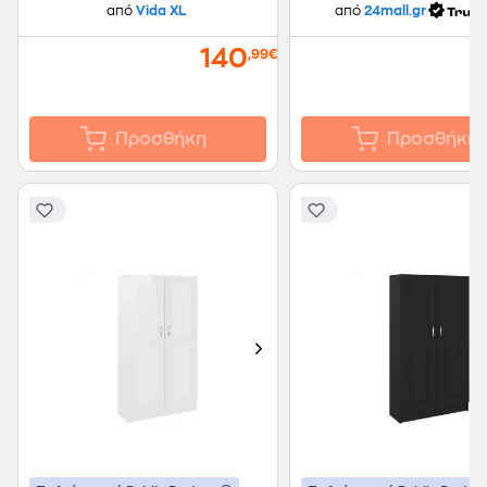
από
Vida XL
από
24mall.gr
140
,99€
Προσθήκη
Προσθήκη