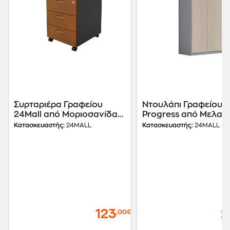
Συρταριέρα Γραφείου
Ντουλάπι Γραφείου 2
24Mall από Μοριοσανίδα
Progress από Μελαμ
40x48x56 cm - Ανθρακί/
80x40x120 cm - Γκρι
Κατασκευαστής:
24MALL
Κατασκευαστής:
24MALL
Κερασιά
Μπεζ
123
2
,00€