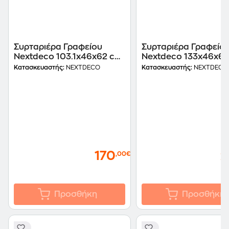
Συρταριέρα Γραφείου
Συρταριέρα Γραφείο
Nextdeco 103.1x46x62 cm
Nextdeco 133x46x62
- Γκρι
Γκρι
Κατασκευαστής:
NEXTDECO
Κατασκευαστής:
NEXTDECO
170
2
,00€
Προσθήκη
Προσθήκη