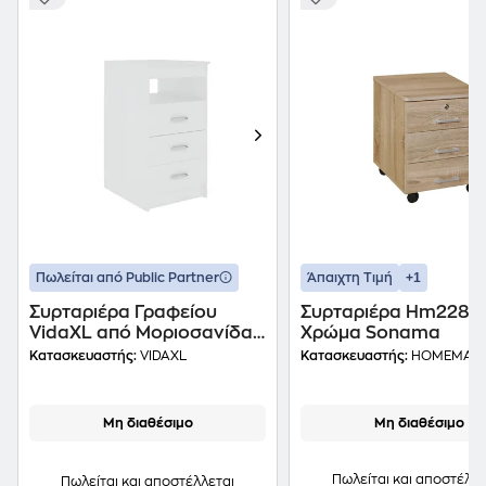
+1
Πωλείται από Public Partner
Άπαιχτη Τιμή
Συρταριέρα Γραφείου
Συρταριέρα Hm2282 
VidaXL από Μοριοσανίδα
Χρώμα Sonama
40x50x76 cm - Λευκό
Κατασκευαστής:
VIDAXL
Κατασκευαστής:
HOMEMAR
Μη διαθέσιμο
Μη διαθέσιμο
Πωλείται και αποστέλλε
Πωλείται και αποστέλλεται