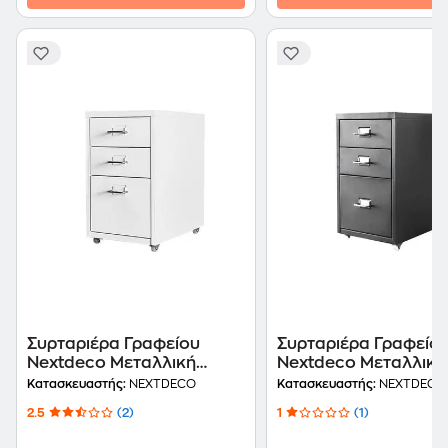
Συρταριέρα Γραφείου
Συρταριέρα Γραφείο
Nextdeco Μεταλλική
Nextdeco Μεταλλική
48.6x28x41 cm - Λευκή
28x41x48.6 cm - Μα
Κατασκευαστής:
NEXTDECO
Κατασκευαστής:
NEXTDECO
2.5
(2)
1
(1)