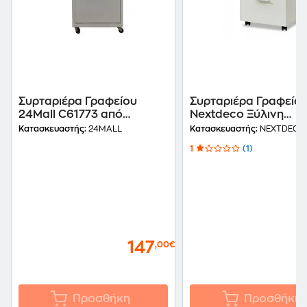
Συρταριέρα Γραφείου
Συρταριέρα Γραφείο
24Mall C61773 από
Nextdeco Ξύλινη
Μέταλλο 40x50x67 cm -
60x40x44 cm - Λευ
Κατασκευαστής:
24MALL
Κατασκευαστής:
NEXTDECO
Γκρι
1
(1)
147
,00€
Προσθήκη
Προσθήκη