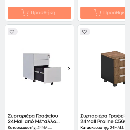
Προσθήκη
Προσθήκη
Συρταριέρα Γραφείου
Συρταριέρα Γραφείο
24Mall από Μέταλλο
24Mall Proline C560
39x52x60 cm - Λευκό
41x45x59 cm - Καρυδ
Κατασκευαστής:
24MALL
Κατασκευαστής:
24MALL