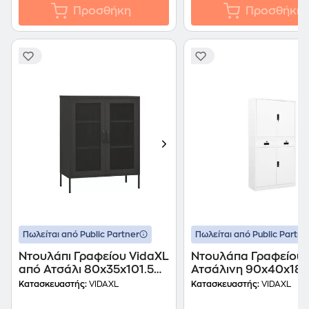
Προσθήκη
Προσθήκη
Πωλείται από Public Partner
Πωλείται από Public Partne
Ντουλάπι Γραφείου VidaXL
Ντουλάπα Γραφείου 
από Ατσάλι 80x35x101.5
Ατσάλινη 90x40x180
cm - Ανθρακί
Λευκή
Κατασκευαστής:
VIDAXL
Κατασκευαστής:
VIDAXL