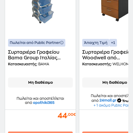
+1
Πωλείται από Public Partner
Άπαιχτη Τιμή
Συρταριέρα Γραφείου
Συρταριέρα Γραφείο
Bama Group Ιταλίας
Woodwell από
Πλαστική 36x40x80cm -
Μοριοσανίδα 40x48
Κατασκευαστής:
BAMA
Κατασκευαστής:
WELHOME
Μπλε/Ασημί
cm - Ανθρακί/Κερασ
Μη διαθέσιμο
Μη διαθέσιμο
Πωλείται και αποστέλλε
Πωλείται και αποστέλλεται
από
24mall.gr
από
apothiki365
+ 1 ακόμα Public Part
44
,00€