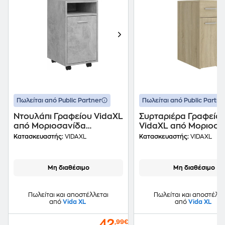
Πωλείται από Public Partner
Πωλείται από Public Partne
Ντουλάπι Γραφείου VidaXL
Συρταριέρα Γραφείο
από Μοριοσανίδα
VidaXL από Μοριοσα
33x38x60 cm - Γκρι
20x45.5x60 cm -
Κατασκευαστής:
VIDAXL
Κατασκευαστής:
VIDAXL
Σκυροδέματος
Sonoma/Δρυς
Μη διαθέσιμο
Μη διαθέσιμο
Πωλείται και αποστέλλεται
Πωλείται και αποστέλλε
από
Vida XL
από
Vida XL
42
,99€