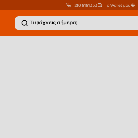
210 8181333
Το Wallet μου