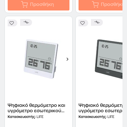
Προσθήκη
Προσθήκη
Ψηφιακό θερμόμετρο και
Ψηφιακό θερμόμετρο
υγρόμετρο εσωτερικού
υγρόμετρο εσωτερικ
χώρου Life Simple - White
χώρου Life Simple - 
Κατασκευαστής:
LIFE
Κατασκευαστής:
LIFE