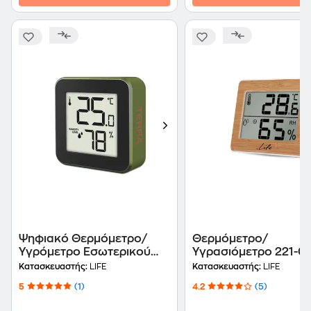
Ψηφιακό Θερμόμετρο/
Θερμόμετρο/
Υγρόμετρο Εσωτερικού
Υγρασιόμετρο 221-0
Χώρου Life Alu Mini - Χακί
Wes-107
Κατασκευαστής:
LIFE
Κατασκευαστής:
LIFE
5
(1)
4.2
(5)