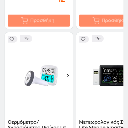
Προσθήκη
Προσθήκη
Θερμόμετρο/
Μετεωρολογικός Στ
Υγρασιόμετρο Πισίνας Life
Life Steppe Smartwe