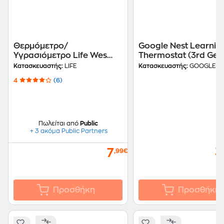
Θερμόμετρο/
Google Nest Learnin
Υγρασιόμετρο Life Wes
Thermostat (3rd Gen)
102 - Λευκό
Copper
Κατασκευαστής:
LIFE
Κατασκευαστής:
GOOGLEι
4
(6)
Πωλείται από
Public
+ 3 ακόμα Public Partners
3
7
,99€
Προσθήκη
Προσθήκη