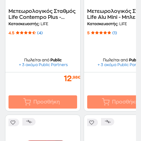
Μετεωρολογικός Σταθμός
Μετεωρολογικός Στ
Life Contempo Plus -
Life Alu Mini - Μπλε
Λευκό
Κατασκευαστής:
LIFE
Κατασκευαστής:
LIFE
4.5
(4)
5
(1)
Πωλείται από
Public
Πωλείται από
Public
+ 3 ακόμα Public Partners
+ 3 ακόμα Public Partn
12
,98€
Προσθήκη
Προσθήκη