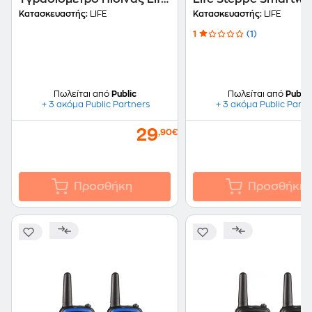
Lagoon - Λευκό
TUYA 221-0362 με Wi-
Κατασκευαστής:
LIFE
Κατασκευαστής:
LIFE
Μαύρο
1
(1)
Πωλείται από
Public
Πωλείται από
Public
+ 3 ακόμα Public Partners
+ 3 ακόμα Public Partn
29
,90€
Προσθήκη
Προσθήκη