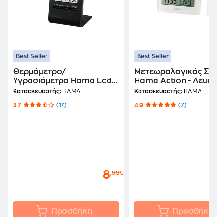
Best Seller
Best Seller
Θερμόμετρο/
Μετεωρολογικός Στ
Υγρασιόμετρο Hama Lcd
Hama Action - Λευκ
Th100 - Μαύρο
Κατασκευαστής:
HAMA
Κατασκευαστής:
HAMA
3.7
(17)
4.9
(7)
8
,99€
Προσθήκη
Προσθήκη