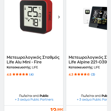
Μετεωρολογικός Σταθμός
Μετεωρολογικός Στ
Life Alu Mini - Fire
Life Alpine 221-0392 
Μαύρο
Κατασκευαστής:
LIFE
Κατασκευαστής:
LIFE
4.8
(4)
4.3
(3)
Πωλείται από
Public
Πωλείται από
Public
+ 3 ακόμα Public Partners
+ 3 ακόμα Public Partn
12
,98€