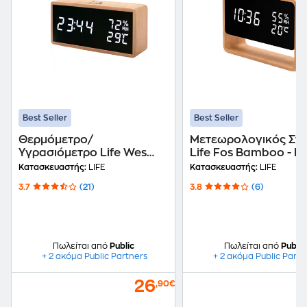
Best Seller
Best Seller
Θερμόμετρο/
Μετεωρολογικός Στ
Υγρασιόμετρο Life Wes
Life Fos Bamboo - Κ
108 Bamboo - Καφέ/
Μαύρο
Κατασκευαστής:
LIFE
Κατασκευαστής:
LIFE
Μαύρο
3.7
(21)
3.8
(6)
Πωλείται από
Public
Πωλείται από
Public
+ 2 ακόμα Public Partners
+ 2 ακόμα Public Partn
26
,90€