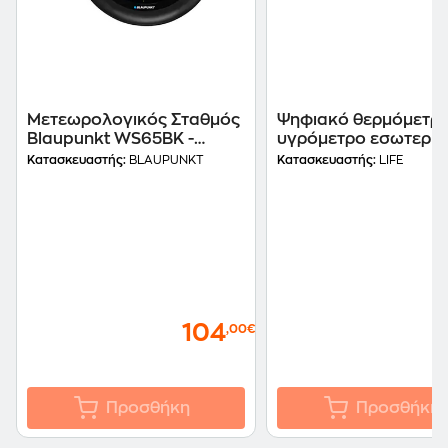
Μετεωρολογικός Σταθμός
Ψηφιακό θερμόμετρο
Blaupunkt WS65BK -
υγρόμετρο εσωτερικ
Μαύρο
χώρου Life Noble Sap
Κατασκευαστής:
BLAUPUNKT
Κατασκευαστής:
LIFE
Brown
104
,00€
Προσθήκη
Προσθήκη