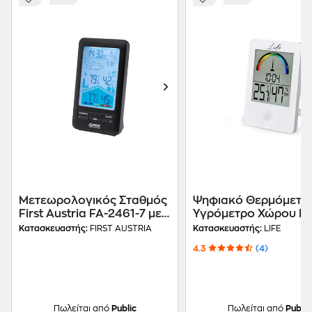
Μετεωρολογικός Σταθμός
Ψηφιακό Θερμόμετρ
First Austria FA-2461-7 με
Υγρόμετρο Χώρου Lif
ασύρματο εξωτερικό
Λευκό
Κατασκευαστής:
FIRST AUSTRIA
Κατασκευαστής:
LIFE
αισθητήρα - Μαύρο
4.3
(4)
Πωλείται από
Public
Πωλείται από
Public