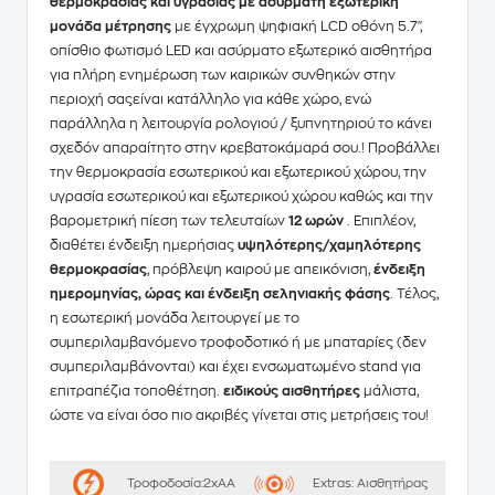
θερμοκρασίας και υγρασίας με ασύρματη εξωτερική
μονάδα μέτρησης
με έγχρωμη ψηφιακή LCD οθόνη 5.7",
οπίσθιο φωτισμό LED και ασύρματο εξωτερικό αισθητήρα
για πλήρη ενημέρωση των καιρικών συνθηκών στην
περιοχή σας
είναι κατάλληλο για κάθε χώρο, ενώ
παράλληλα η λειτουργία ρολογιού / ξυπνητηριού το κάνει
σχεδόν απαραίτητο στην κρεβατοκάμαρά σου.! Προβάλλει
την θερμοκρασία εσωτερικού και εξωτερικού χώρου, την
υγρασία εσωτερικού και εξωτερικού χώρου καθώς και την
βαρομετρική πίεση των τελευταίων
12 ωρών
. Επιπλέον,
διαθέτει ένδειξη ημερήσιας
υψηλότερης/χαμηλότερης
θερμοκρασίας
, πρόβλεψη καιρού με απεικόνιση,
ένδειξη
ημερομηνίας, ώρας και ένδειξη σεληνιακής φάσης
. Τέλος,
η εσωτερική μονάδα λειτουργεί με το
συμπεριλαμβανόμενο τροφοδοτικό ή με μπαταρίες (δεν
συμπεριλαμβάνονται) και έχει ενσωματωμένο stand για
επιτραπέζια τοποθέτηση.
ειδικούς αισθητήρες
μάλιστα,
ώστε να είναι όσο πιο ακριβές γίνεται στις μετρήσεις του!
Τροφοδοσία:
2xAA
Extras:
Αισθητήρας