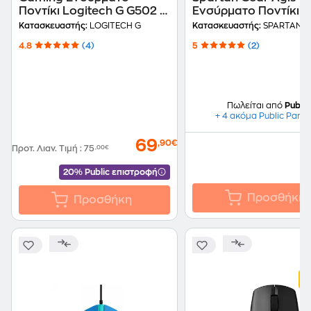
Ποντίκι Logitech G G502 X
Ενσύρματο Ποντίκι -
με Mousepad G240 -
Μαύρο
Κατασκευαστής:
LOGITECH G
Κατασκευαστής:
SPARTAN G
Μαύρο
4.8
(4)
5
(2)
Πωλείται από
Public
+ 4 ακόμα Public Partn
69
,90€
Προτ. Λιαν. Τιμή
:
75
,00€
20% Public επιστροφή
Προσθήκη
Προσθήκη