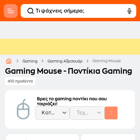
Gaming Mouse
Gaming
Gaming Αξεσουάρ
Gaming Mouse - Ποντίκια Gaming
410 προϊόντα
Βρες το gaming ποντίκι που σου
ταιριάζει!
Κατασκευαστής
Τεχνολογία σύνδεσης