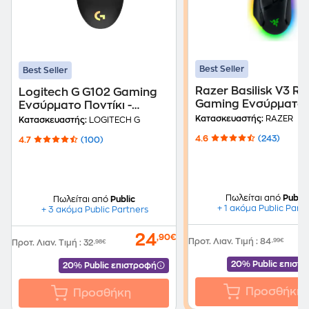
Best Seller
Best Seller
Razer Basilisk V3 R
Logitech G G102 Gaming
Gaming Ενσύρματο
Ενσύρματο Ποντίκι -
Ποντίκι - Μαύρο
Μαύρο
Κατασκευαστής:
RAZER
Κατασκευαστής:
LOGITECH G
4.6
(243)
4.7
(100)
Πωλείται από
Public
Πωλείται από
Public
+ 1 ακόμα Public Part
+ 3 ακόμα Public Partners
24
,90€
Προτ. Λιαν. Τιμή
:
84
,99€
Προτ. Λιαν. Τιμή
:
32
,98€
20% Public επιστ
20% Public επιστροφή
Προσθήκη
Προσθήκη