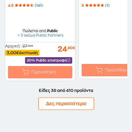
4.5
(141)
5
(1)
Πωλείται από
Public
+ 3 ακόμα Public Partners
Αρχική
:
27
,90€
24
,90€
3,00€
έκπτωση
20% Public επιστροφή
Προσθήκη
Προσθήκη
Είδες 36 από 410 προϊόντα
Δες περισσότερα