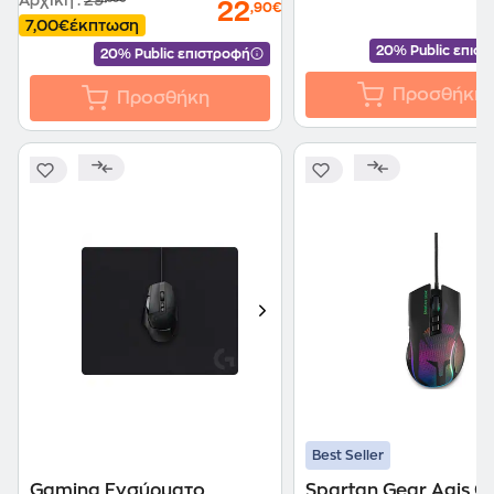
Αρχική
:
29
22
,90€
7,00€
έκπτωση
20% Public επισ
20% Public επιστροφή
Προσθήκη
Προσθήκη
Best Seller
Gaming Ενσύρματο
Spartan Gear Agis 