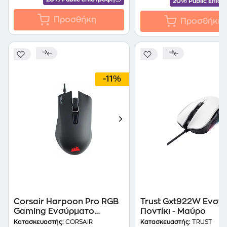
20% Public επισ
Προσθήκη
Προσθήκη
-11%
Corsair Harpoon Pro RGB
Trust Gxt922W Ενσύ
Gaming Ενσύρματο
Ποντίκι - Μαύρο
Ποντίκι - Μαύρο
Κατασκευαστής:
CORSAIR
Κατασκευαστής:
TRUST