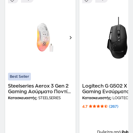
Best Seller
Steelseries Aerox 3 Gen 2
Logitech G G502 X
Gaming Ασύρματο Ποντίκι
Gaming Ενσύρματο
- White
Ποντίκι - Μαύρο
Κατασκευαστής:
STEELSERIES
Κατασκευαστής:
LOGITECH 
4.7
(267)
Πωλείται από
Public