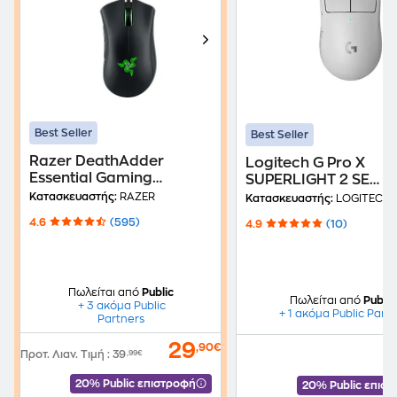
Best Seller
Best Seller
Razer DeathAdder
Logitech G Pro X
Essential Gaming
SUPERLIGHT 2 SE
Ενσύρματο Ποντίκι
Lightspeed Gaming
Κατασκευαστής:
RAZER
Κατασκευαστής:
LOGITECH
Μαύρο
Ασύρματο Ποντίκι - 
4.6
(595)
4.9
(10)
Πωλείται από
Public
Πωλείται από
Public
+ 3 ακόμα Public
+ 1 ακόμα Public Part
Partners
29
,90€
Προτ. Λιαν. Τιμή
:
39
,99€
20% Public επιστροφή
20% Public επισ