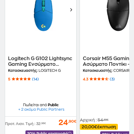
Logitech G G102 Lightsync
Corsair M55 Gaming
Gaming Ενσύρματο
Ασύρματο Ποντίκι - 
Ποντίκι - Μπλε
Κατασκευαστής:
LOGITECH G
Κατασκευαστής:
CORSAIR
5
(14)
4.3
(3)
Πωλείται από
Public
+ 2 ακόμα Public Partners
Αρχική
:
54
,89€
24
,90€
Προτ. Λιαν. Τιμή
:
32
,98€
20,00€
έκπτωση
20% Public επιστροφή