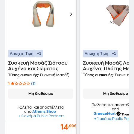
+1
+1
Άπαιχτη Τιμή
Άπαιχτη Τιμή
Συσκευή Μασάζ Σιάτσου
Συσκευή Μασάζ Λαιμ
Αυχένα και Σώματος
Αυχένα, Πλάτης Με
Υπέρυθρη Ακτινοβολ
Τύπος συσκευής:
Συσκευή Μασάζ
Τύπος συσκευής:
Συσκευή 
Shiatsu
1
(1)
Μη διαθέσιμο
Μη διαθέσιμο
Πωλείται και αποστέλλε
Πωλείται και αποστέλλεται
από
από
Athens Shop
GreeceMart
+ 2 ακόμα Public Partners
+ 1 ακόμα Public Part
14
,99€