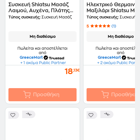
Συσκευή Shiatsu Μασάζ
Ηλεκτρικό Θερμαινό
Λαιμού, Αυχένα, Πλάτης
Μαξιλάρι Shiatsu Μα
Με Υπέρυθρη Ακτινοβολία
Αυχένα Για Σπίτι Και
Τύπος συσκευής:
Συσκευή Μασάζ
Τύπος συσκευής:
Συσκευή 
Αυτοκίνητο
5
(1)
Μη διαθέσιμο
Μη διαθέσιμο
Πωλείται και αποστέλλεται
Πωλείται και αποστέλλε
από
από
GreeceMart
GreeceMart
+ 1 ακόμα Public Partner
+ 2 ακόμα Public Partn
18
,13€
Προσθήκη
Προσθήκη