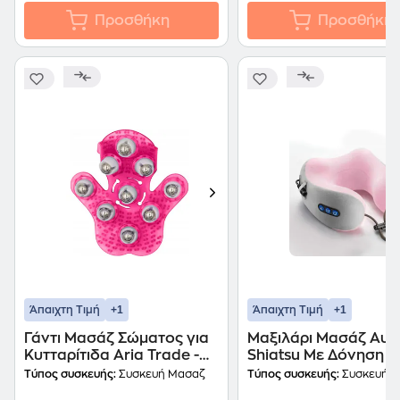
Προσθήκη
Προσθήκη
+1
+1
Άπαιχτη Τιμή
Άπαιχτη Τιμή
Γάντι Μασάζ Σώματος για
Μαξιλάρι Μασάζ Αυχ
Κυτταρίτιδα Aria Trade -
Shiatsu Με Δόνηση -
Φούξια
Τύπος συσκευής:
Συσκευή Μασαζ
Τύπος συσκευής:
Συσκευή 