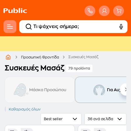
Συσκευές Μασάζ
Προσωπική Φροντίδα
Συσκευές Μασάζ
79 προϊόντα
Μάσκα Προσώπου
Για Αυχένα
Για Αυχένα
Καθαρισμός όλων
Best seller
36 ανά σελίδα