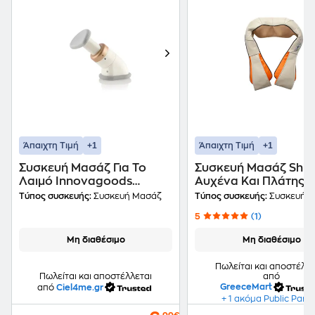
+1
+1
Άπαιχτη Τιμή
Άπαιχτη Τιμή
Συσκευή Μασάζ Για Το
Συσκευή Μασάζ Shia
Λαιμό Innovagoods
Αυχένα Και Πλάτης 
V0100793
Υπέρυθρη Θερμότητ
Τύπος συσκευής:
Συσκευή Μασάζ
Τύπος συσκευής:
Συσκευή 
5
(1)
Μη διαθέσιμο
Μη διαθέσιμο
Πωλείται και αποστέλλε
από
Πωλείται και αποστέλλεται
GreeceMart
από
Ciel4me.gr
+ 1 ακόμα Public Part