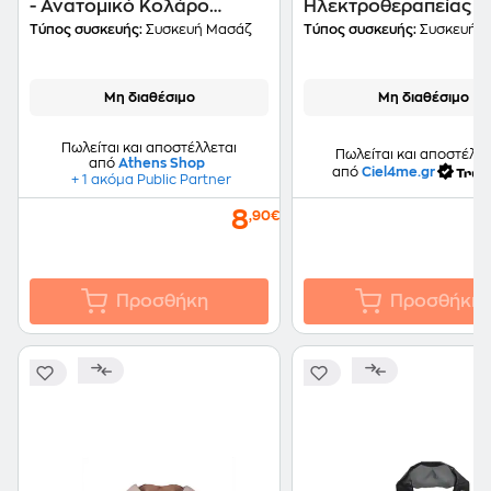
- Ανατομικό Κολάρο
Ηλεκτροθεραπείας Kl
Υποστήριξης
5830 Oem
Τύπος συσκευής:
Συσκευή Μασάζ
Τύπος συσκευής:
Συσκευή 
Μη διαθέσιμο
Μη διαθέσιμο
Πωλείται και αποστέλλεται
Πωλείται και αποστέλλε
από
Athens Shop
από
Ciel4me.gr
+ 1 ακόμα Public Partner
8
,90€
Προσθήκη
Προσθήκη