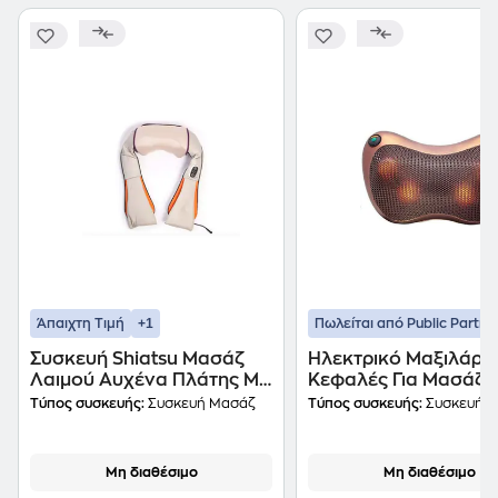
+1
Άπαιχτη Τιμή
Πωλείται από Public Partne
Συσκευή Shiatsu Μασάζ
Ηλεκτρικό Μαξιλάρι 
Λαιμού Αυχένα Πλάτης Με
Κεφαλές Για Μασάζ -
Υπέρυθρη Ακτινοβολία -
5002- Oem
Τύπος συσκευής:
Συσκευή Μασάζ
Τύπος συσκευής:
Συσκευή 
4974 - Oem
Μη διαθέσιμο
Μη διαθέσιμο