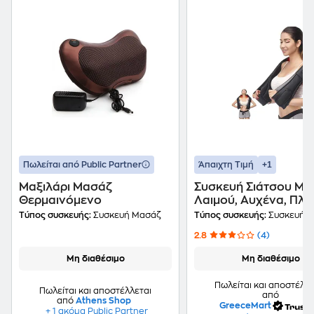
+1
Πωλείται από Public Partner
Άπαιχτη Τιμή
Μαξιλάρι Μασάζ
Συσκευή Σιάτσου Μα
Θερμαινόμενο
Λαιμού, Αυχένα, Πλά
Με Υπέρυθρη Ακτινοβ
Τύπος συσκευής:
Συσκευή Μασάζ
Τύπος συσκευής:
Συσκευή 
Shiatsu Massager - 
2.8
(4)
Μη διαθέσιμο
Μη διαθέσιμο
Πωλείται και αποστέλλε
Πωλείται και αποστέλλεται
από
από
Athens Shop
GreeceMart
+ 1 ακόμα Public Partner