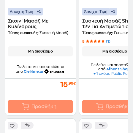
+1
+1
Άπαιχτη Τιμή
Άπαιχτη Τιμή
Σκοινί Μασάζ Με
Συσκευή Μασάζ Shia
Κυλίνδρους
12v Για Αντιμετώπιση
Πόνου Στο Λαιμό, Αυ
Τύπος συσκευής:
Συσκευή Μασάζ
Τύπος συσκευής:
Συσκευή 
Πλάτη .
5
(1)
Μη διαθέσιμο
Μη διαθέσιμο
Πωλείται και αποστέλλε
Πωλείται και αποστέλλεται
από
Athens Shop
από
Ciel4me.gr
+ 1 ακόμα Public Part
15
,99€
Προσθήκη
Προσθήκη