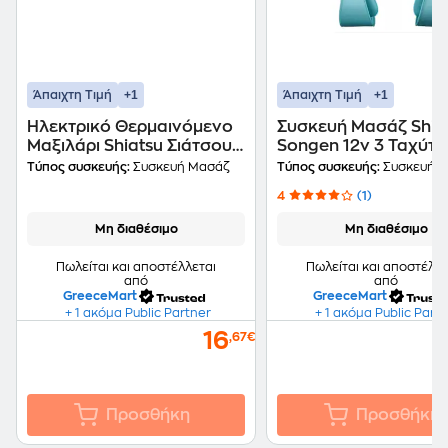
+1
+1
Άπαιχτη Τιμή
Άπαιχτη Τιμή
Ηλεκτρικό Θερμαινόμενο
Συσκευή Μασάζ Shia
Μαξιλάρι Shiatsu Σιάτσου
Songen 12v 3 Ταχύτη
Μασάζ Αυχένα Cmp-898
Λαιμό-αυχένα-πλάτη
Τύπος συσκευής:
Συσκευή Μασάζ
Τύπος συσκευής:
Συσκευή 
Χρώμα Καφέ
4
(1)
Μη διαθέσιμο
Μη διαθέσιμο
Πωλείται και αποστέλλεται
Πωλείται και αποστέλλε
από
από
GreeceMart
GreeceMart
+ 1 ακόμα Public Partner
+ 1 ακόμα Public Part
16
,67€
Προσθήκη
Προσθήκη