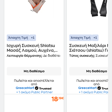
+1
+1
Άπαιχτη Τιμή
Άπαιχτη Τιμή
Ισχυρή Συσκευή Shiatsu
Συσκευή Μαξιλάρι Μ
Μασάζ Λαιμού, Αυχένα,
Σιάτσου (shiatsu) Για
Πλάτης Με Υπέρυθρη
Αντιμετώπιση Πόνου
Λειτουργία Θέρμανσης:
Δε διαθέτει
Τύπος συσκευής:
Συσκευή 
Ακτινοβολία Σιάτσου
Μαύρο Χρώμα
Μη διαθέσιμο
Μη διαθέσιμο
Πωλείται και αποστέλλεται
Πωλείται και αποστέλλε
από
από
GreeceMart
GreeceMart
+ 1 ακόμα Public Partner
+ 1 ακόμα Public Part
18
,19€