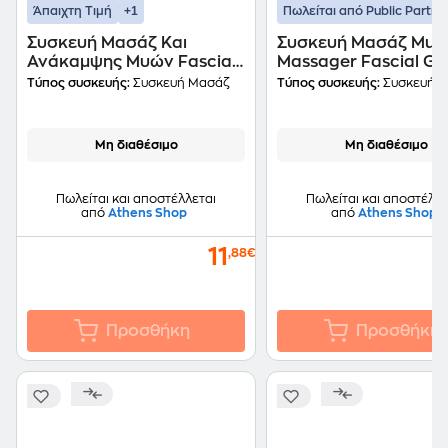
+1
Άπαιχτη Τιμή
Πωλείται από Public Partne
Συσκευή Μασάζ Και
Συσκευή Μασάζ Musc
Ανάκαμψης Μυών Fascial
Massager Fascial Gu
Gun Fh-320
kh-320 Σε Ασημί Χρ
Τύπος συσκευής:
Συσκευή Μασάζ
Τύπος συσκευής:
Συσκευή 
Μη διαθέσιμο
Μη διαθέσιμο
Πωλείται και αποστέλλεται
Πωλείται και αποστέλλε
από
Athens Shop
από
Athens Shop
11
,88€
Προσθήκη
Προσθήκη