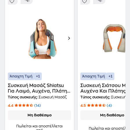
+1
+1
Άπαιχτη Τιμή
Άπαιχτη Τιμή
Συσκευή Μασάζ Shiatsu
Συσκευή Σιάτσου Μα
Για Λαιμό, Αυχένα, Πλάτη
Αυχένα Και Πλάτης 
Με Θερμότητα
Υπέρυθρη Θερμότητα
Τύπος συσκευής:
Συσκευή Μασάζ
Τύπος συσκευής:
Συσκευή 
Oem
4.4
(14)
4.5
(4)
Μη διαθέσιμο
Μη διαθέσιμο
Πωλείται και αποστέλλεται
Πωλείται και αποστέλλε