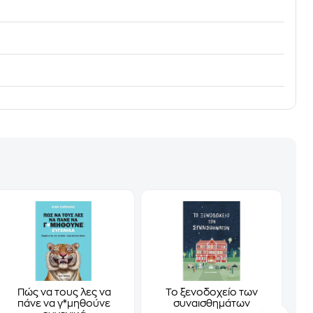
Πώς να τους λες να
Το ξενοδοχείο των
πάνε να γ*μηθούνε
συναισθημάτων