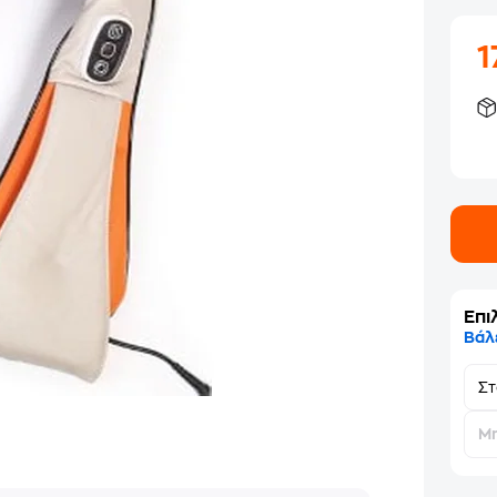
1
Επι
Βάλ
Σ
Μη