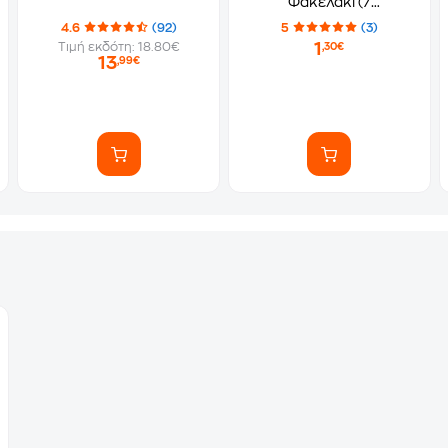
Φακελάκι (7
Αυτοκόλλητα)
4.6
(92)
5
(3)
1
Τιμή εκδότη: 18.80€
,30€
13
,99€