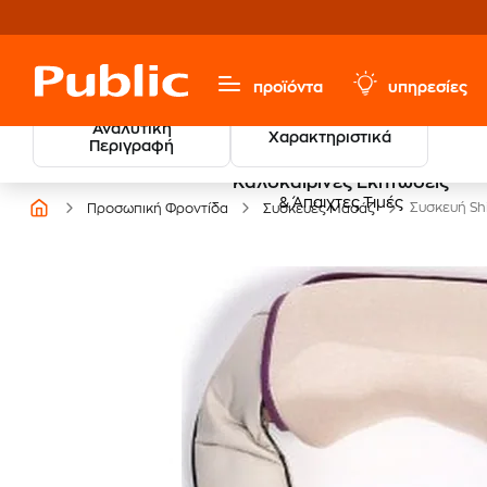
προϊόντα
υπηρεσίες
Αναλυτική
Χαρακτηριστικά
Περιγραφή
Καλοκαιρινές Εκπτώσεις
& Άπαιχτες Τιμές
Συσκευή Sh
Προσωπική Φροντίδα
Συσκευές Μασάζ