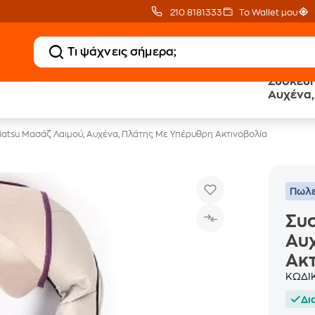
210 8181333
Το Wallet μου
Συσκευή
20 € Public επιστροφή
Άτοκες Δόσεις
Αυχένα,
με Snappi
χωρίς κάρτα
Ακτινοβ
iatsu Μασάζ Λαιμού, Αυχένα, Πλάτης Με Υπέρυθρη Ακτινοβολία
Πωλε
Συσ
Αυχ
Ακτ
ΚΩΔΙ
Δι