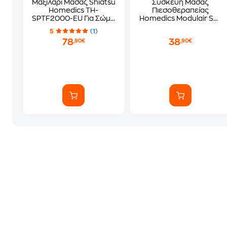
Μαξιλάρι Μασάζ Shiatsu
Συσκευή Μασάζ
Homedics TH-
Πιεσοθεραπείας
SPTF2000-EU Για Σώμα
Homedics Modulair SR-
- Γκρι
CMF10H Για Πόδια - Γκρι
5
(1)
78
38
,90€
,90€