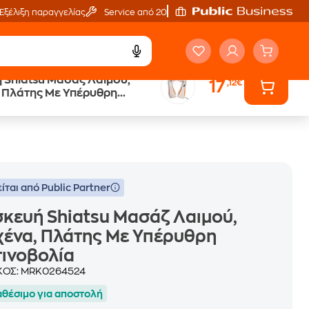
Εξέλιξη παραγγελίας
Service από 20'
 Shiatsu Μασάζ Λαιμού,
17
,12€
Public επιστροφή €
 Πλάτης Με Υπέρυθρη
κέρδος σε κάθε αγορά
ολία
ίται από Public Partner
κευή Shiatsu Μασάζ Λαιμού,
ένα, Πλάτης Με Υπέρυθρη
ινοβολία
ΚΟΣ:
MRK0264524
αθέσιμο για αποστολή