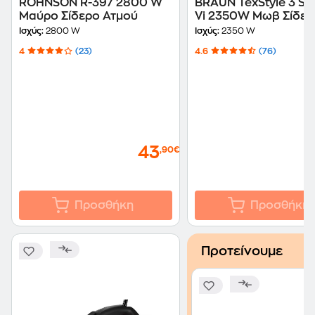
ROHNSON R-397 2800 W
BRAUN TexStyle 3 SI
Μαύρο Σίδερο Ατμού
Vi 2350W Μωβ Σίδερ
Ατμού
Ισχύς:
2800 W
Ισχύς:
2350 W
4
(23)
4.6
(76)
43
,90€
Προσθήκη
Προσθήκη
Προτείνουμε