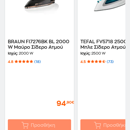
BRAUN FI7276BK BL 2000
TEFAL FV5718 2500
W Μαύρο Σίδερο Ατμού
Μπλε Σίδερο Ατμού
Ισχύς:
2000 W
Ισχύς:
2500 W
4.8
(18)
4.5
(73)
94
,90€
Προσθήκη
Προσθήκη