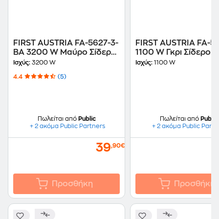
FIRST AUSTRIA FA-5627-3-
FIRST AUSTRIA FA-5
BA 3200 W Μαύρο Σίδερο
1100 W Γκρι Σίδερο 
Ατμού
Ισχύς:
3200 W
Ισχύς:
1100 W
4.4
(5)
Πωλείται από
Public
Πωλείται από
Public
+ 2 ακόμα Public Partners
+ 2 ακόμα Public Partn
39
,90€
Προσθήκη
Προσθήκη