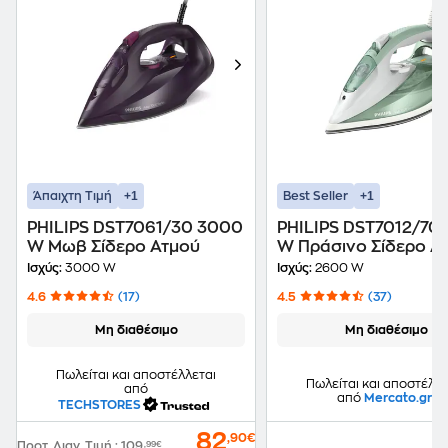
+1
+1
Άπαιχτη Τιμή
Best Seller
PHILIPS DST7061/30 3000
PHILIPS DST7012/70
W Μωβ Σίδερο Ατμού
W Πράσινο Σίδερο Α
Ισχύς:
3000 W
Ισχύς:
2600 W
4.6
(17)
4.5
(37)
Μη διαθέσιμο
Μη διαθέσιμο
Πωλείται και αποστέλλεται
Πωλείται και αποστέλλε
από
από
Mercato.gr
TECHSTORES
82
,90€
Προτ. Λιαν. Τιμή
:
109
,99€