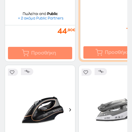
Πωλείται από
Public
+ 2 ακόμα Public Partners
1
44
,90€
Προσθήκη
Προσθήκη