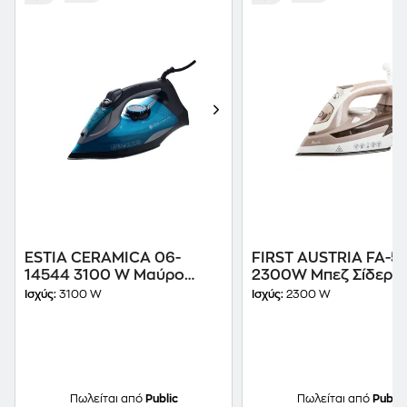
ESTIA CERAMICA 06-
FIRST AUSTRIA FA-5
14544 3100 W Μαύρο
2300W Μπεζ Σίδερο
Σίδερο Ατμού
Ατμού
Ισχύς:
3100 W
Ισχύς:
2300 W
Πωλείται από
Public
Πωλείται από
Public