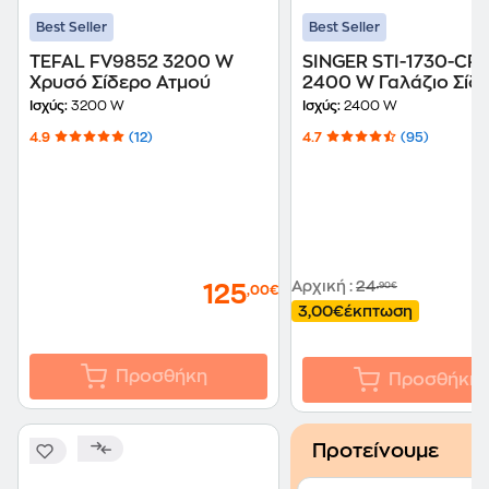
Best Seller
Best Seller
TEFAL FV9852 3200 W
SINGER STI-1730-CR
Χρυσό Σίδερο Ατμού
2400 W Γαλάζιο Σίδ
Ατμού
Ισχύς:
3200 W
Ισχύς:
2400 W
4.9
(12)
4.7
(95)
Αρχική
:
24
,90€
125
,00€
3,00€
έκπτωση
Προσθήκη
Προσθήκη
Προτείνουμε