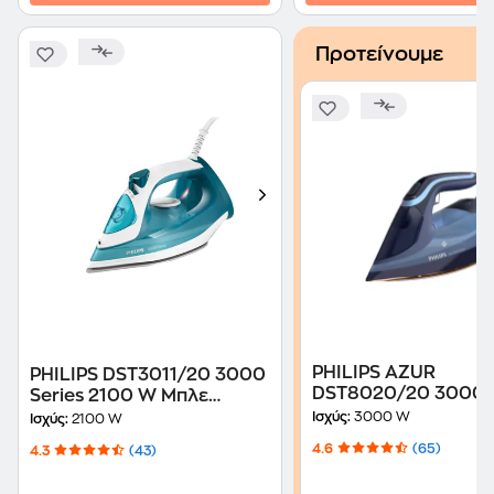
Προτείνουμε
PHILIPS AZUR
PHILIPS DST3011/20 3000
DST8020/20 3000
Series 2100 W Μπλε
Μπλε Σίδερο Ατμού
Σίδερο Ατμού
Ισχύς:
3000 W
Ισχύς:
2100 W
4.6
(65)
4.3
(43)