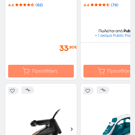
4.4
(62)
4.4
(79)
Πωλείται από
Public
+ 1 ακόμα Public Part
33
,90€
Προσθήκη
Προσθήκη