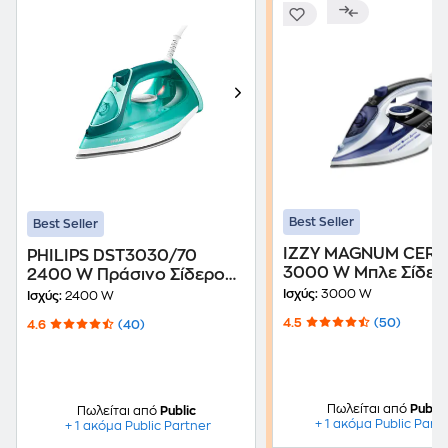
Best Seller
Best Seller
IZZY MAGNUM CER
PHILIPS DST3030/70
3000 W Μπλε Σίδερ
2400 W Πράσινο Σίδερο
Ατμού
Ατμού
Ισχύς:
3000 W
Ισχύς:
2400 W
4.5
(50)
4.6
(40)
Πωλείται από
Public
Πωλείται από
Public
+ 1 ακόμα Public Part
+ 1 ακόμα Public Partner