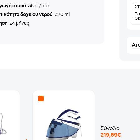
γωγή ατμού
35 gr/min
Στ
τικότητα δοχείου νερού
320 ml
Γι
Θε
ηση
24 μήνες
Άτο
Σύνολο
219,69€