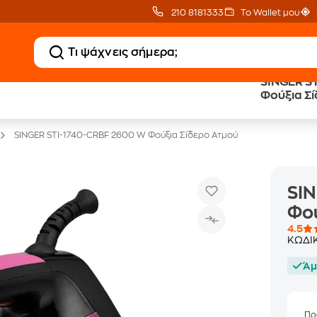
210 8181333
Το Wallet μου
SINGER S
Clearance
Δωρεάν Μεταφορικ
Φούξια Σ
Μικροσυσκευών
με Public+ Delivery
SINGER STI-1740-CRBF 2600 W Φούξια Σίδερο Ατμού
SI
Φού
4.5
ΚΩΔΙ
Άμ
Πρ