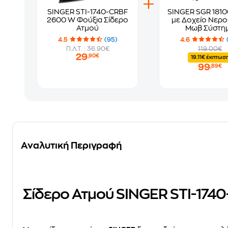
SINGER STI-1740-CRBF
SINGER SGR 18100 6 b
2600 W Φούξια Σίδερο
με Δοχείο Νερού
Ατμού
Μωβ Σύστη
Σιδερώματ
4.5
(95)
4.6
Π.Λ.Τ. : 36.90€
119.00€
29
,90€
19.11€ έκπτωσ
99
,89€
Αναλυτική Περιγραφή
Σίδερο Ατμού SINGER STI-174