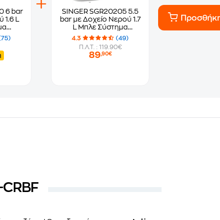
ar
SINGER SGR20205 5.5
Προσθήκ
 1.6 L
bar με Δοχείο Νερού 1.7
μα
L Μπλε Σύστημα
ος
Σιδερώματος
(75)
4.3
(49)
Π.Λ.Τ. : 119.90€
89
,90€
η
0-CRBF