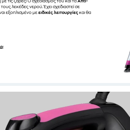
 με τις ζάρες! Ο σχεδιασμός του και τα
Anti-
ους λεκέδες νερού. Έχει σχεδιαστεί σε
ίναι εξοπλισμένο με
ειδικές λειτουργίες
και θα
ά!