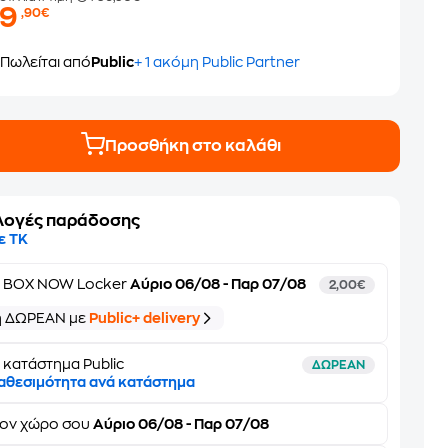
29
,90€
Πωλείται από
Public
+ 1 ακόμη Public Partner
Προσθήκη στο καλάθι
λογές παράδοσης
ε ΤΚ
ε
BOX NOW Locker
Αύριο 06/08 - Παρ 07/08
2,00€
ή ΔΩΡΕΑΝ με
Public+ delivery
 κατάστημα Public
ΔΩΡΕΑΝ
αθεσιμότητα ανά κατάστημα
τον
χώρο σου
Αύριο 06/08 - Παρ 07/08