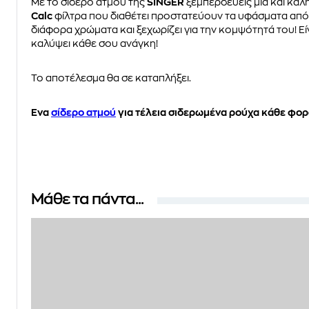
Με το σίδερο ατμού της
SINGER
ξεμπερδεύεις μια και καλή
Calc
φίλτρα που διαθέτει προστατεύουν τα υφάσματα από τ
διάφορα χρώματα και ξεχωρίζει για την κομψότητά του! Ε
καλύψει κάθε σου ανάγκη!
Το αποτέλεσμα θα σε καταπλήξει.
Ένα
σίδερο ατμού
για τέλεια σιδερωμένα ρούχα κάθε φορ
Μάθε τα πάντα...