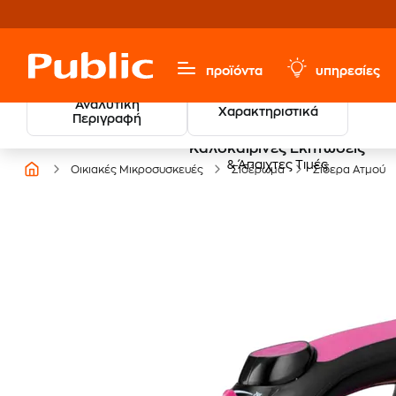
προϊόντα
υπηρεσίες
Αναλυτική
Χαρακτηριστικά
Περιγραφή
Καλοκαιρινές Εκπτώσεις
& Άπαιχτες Τιμές
Οικιακές Μικροσυσκευές
Σιδέρωμα
Σίδερα Ατμού