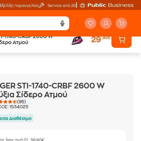
Εξέλιξη παραγγελίας
Service από 20'
TI-1740-CRBF 2600 W
29
,90€
ά
Public επιστροφή €
ίδερο Ατμού
κέρδος σε κάθε αγορά
NGER STI-1740-CRBF 2600 W
ξια Σίδερο Ατμού
(95)
ΚΟΣ:
1534025
εσα Διαθέσιμο
οτ. λιαν. τιμή
: 36,90€