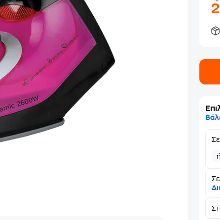
Επι
Βάλ
Σ
Σε
Δι
Σ