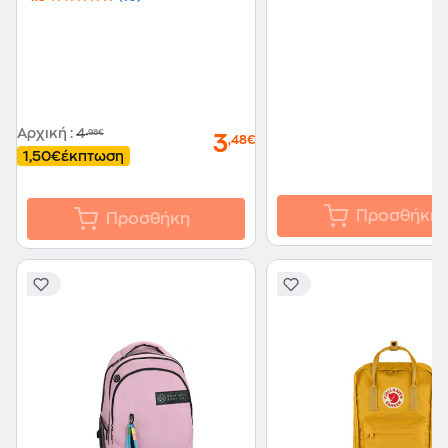
Αρχική
:
4
,98€
3
,48€
1,50€
έκπτωση
Προσθήκη
Προσθήκη