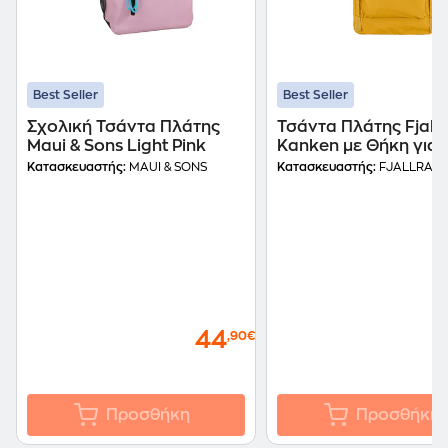
Best Seller
Best Seller
Σχολική Τσάντα Πλάτης
Τσάντα Πλάτης Fjall
Maui & Sons Light Pink
Kanken με Θήκη για
Laptop 15" Ochre
Κατασκευαστής:
MAUI & SONS
Κατασκευαστής:
FJALLRAVE
44
1
,90€
Προσθήκη
Προσθήκη