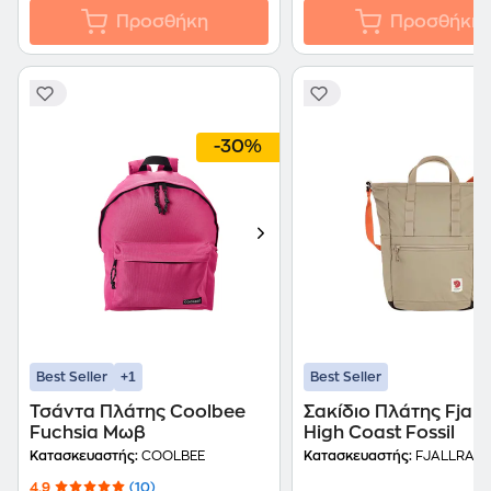
Προσθήκη
Προσθήκη
-30%
+1
Best Seller
Best Seller
Τσάντα Πλάτης Coolbee
Σακίδιο Πλάτης Fjall
Fuchsia Μωβ
High Coast Fossil
Κατασκευαστής:
COOLBEE
Κατασκευαστής:
FJALLRAVE
4.9
(10)