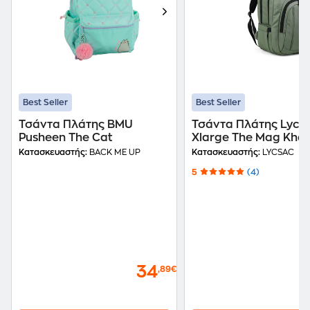
Best Seller
Best Seller
Τσάντα Πλάτης BMU
Τσάντα Πλάτης Lycs
Pusheen The Cat
Xlarge The Mag Khak
Πράσινη
Κατασκευαστής:
BACK ME UP
Κατασκευαστής:
LYCSAC
5
(4)
34
,89€