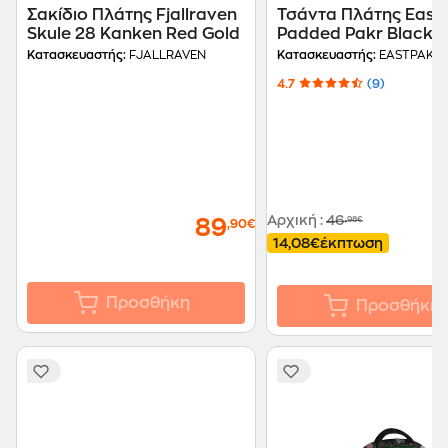
Σακίδιο Πλάτης Fjallraven
Τσάντα Πλάτης East
Skule 28 Kanken Red Gold
Padded Pakr Black 
Κατασκευαστής:
FJALLRAVEN
Κατασκευαστής:
EASTPAK
4.7
(9)
Αρχική
:
46
,98€
89
,90€
14,08€
έκπτωση
Προσθήκη
Προσθήκη