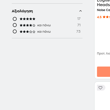
Logite
Heads
Noise Ca
Αξιολόγηση
4.5
17
71
και πάνω
73
και πάνω
Προτ. Λι