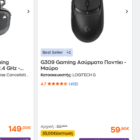
+1
Best Seller
ming
G309 Gaming Aσύρματο Ποντίκι -
.4 GHz -
Μαύρο
se Cancellation
Κατασκευαστής:
LOGITECH G
4.7
(412)
Αρχική
:
92
,90€
149
,00€
59
,90€
33,00€
έκπτωση