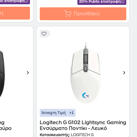
ic επιστροφή
20% Public επιστροφή
η
Προσθήκη
+1
Άπαιχτη Τιμή
ng
Logitech G G102 Lightsync Gaming
Μαύρο
Ενσύρματο Ποντίκι - Λευκό
Κατασκευαστής:
LOGITECH G