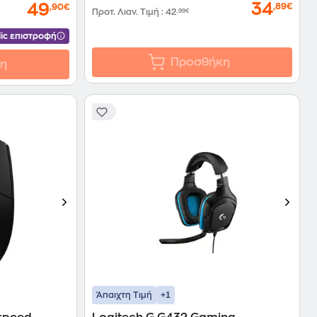
34
49
,89€
,90€
Προτ. Λιαν. Τιμή
:
42
,99€
ic επιστροφή
Προσθήκη
η
+1
Άπαιχτη Τιμή