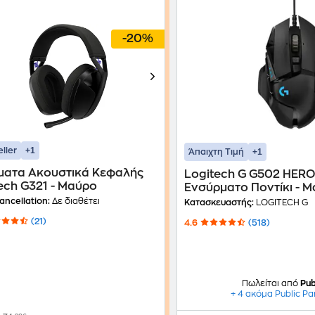
-20%
+1
eller
+1
Άπαιχτη Τιμή
ματα Ακουστικά Κεφαλής
Logitech G G502 HER
ech G321 - Μαύρο
Ενσύρματο Ποντίκι - 
ancellation:
Δε διαθέτει
Κατασκευαστής:
LOGITECH G
(21)
4.6
(518)
Πωλείται από
Pub
+ 4 ακόμα Public Pa