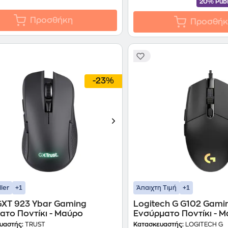
20% Publ
Προσθήκη
Προσθήκ
-23%
+1
+1
ller
Άπαιχτη Τιμή
 GXT 923 Ybar Gaming
Logitech G G102 Gami
ατο Ποντίκι - Μαύρο
Ενσύρματο Ποντίκι - 
υαστής:
TRUST
Κατασκευαστής:
LOGITECH G