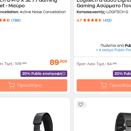
ch G Pro X SE 7.1 Gaming
Logitech G G305 Ligh
et - Μαύρο
Gaming Ασύρματο Ποντ
Μαύρο
ncellation:
Active Noise Cancellation
Κατασκευαστής:
LOGITECH G
(786)
4.7
(412)
Πωλείται από
Pub
+ 4 ακόμα Public Pa
89
,90€
αν. Τιμή
:
109
,99€
Προτ. Λιαν. Τιμή
:
64
,99€
20% Public επιστροφή
20% Publ
Προσθήκη
Προσθήκ