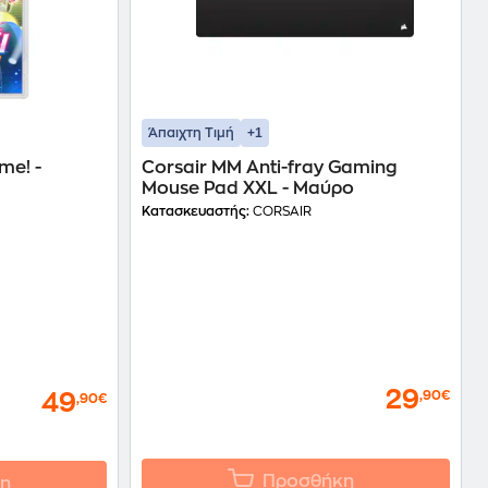
+1
Άπαιχτη Τιμή
me! -
Corsair MM Anti-fray Gaming
Mouse Pad XXL - Μαύρο
Κατασκευαστής:
CORSAIR
29
,90€
49
,90€
Προσθήκη
η