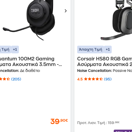
+1
+1
 Τιμή
Άπαιχτη Τιμή
uantum 100M2 Gaming
Corsair HS80 RGB Ga
ματα Ακουστικά 3.5mm -
Ασύρματα Ακουστικά 2
ο
Μαύρα
ncellation:
Δε διαθέτει
Noise Cancellation:
Passive Noi
(205)
4.5
(95)
39
,90€
Προτ. Λιαν. Τιμή
:
159
,98€