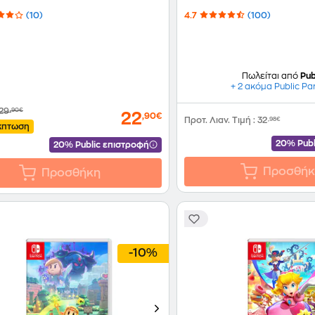
(10)
4.7
(100)
Πωλείται από
Pub
+ 2 ακόμα Public Pa
29
,90€
22
,90€
Προτ. Λιαν. Τιμή
:
32
,98€
κπτωση
20% Publ
20% Public επιστροφή
Προσθήκ
Προσθήκη
-10%