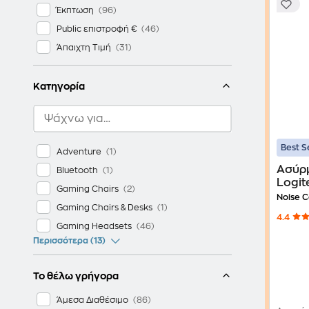
Έκπτωση
Public επιστροφή €
Άπαιχτη Τιμή
Κατηγορία
Best S
Adventure
Ασύρ
Bluetooth
Logit
Gaming Chairs
Noise C
Gaming Chairs & Desks
4.4
Gaming Headsets
Περισσότερα (13)
Το θέλω γρήγορα
Άμεσα Διαθέσιμο