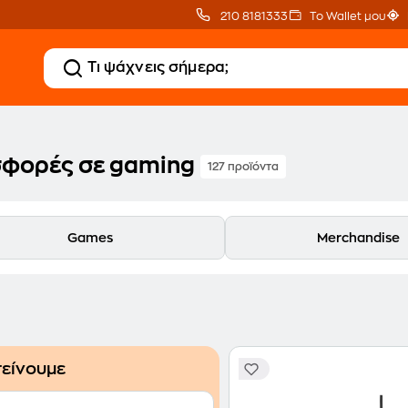
210 8181333
Το Wallet μου
φορές σε gaming
127 προϊόντα
Games
Merchandise
είνουμε