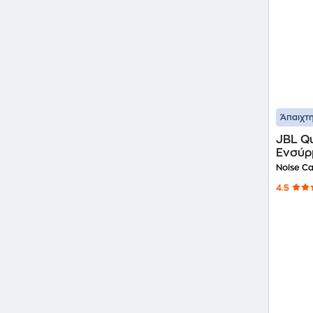
Άπαιχτη
JBL Q
Ενσύρ
Μαύρ
Noise Ca
4.5