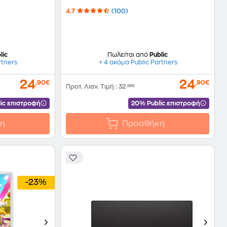
4.7
(100)
lic
Πωλείται από
Public
rtners
+ 4 ακόμα Public Partners
24
24
,90€
,90€
Προτ. Λιαν. Τιμή
:
32
,98€
ic επιστροφή
20% Public επιστροφή
η
Προσθήκη
-23%