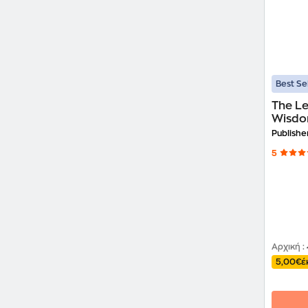
Best Se
The Le
Wisdom
Publishe
5
Αρχική
:
5,00€
έ