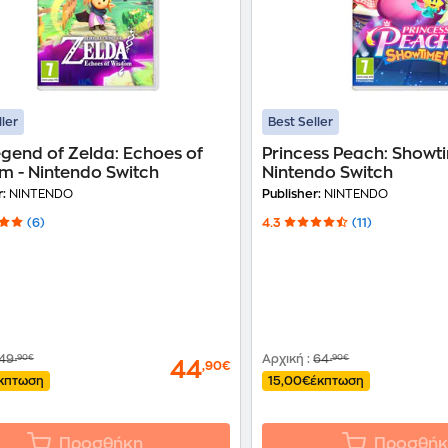
ller
Best Seller
gend of Zelda: Echoes of
Princess Peach: Showti
 - Nintendo Switch
Nintendo Switch
r:
NINTENDO
Publisher:
NINTENDO
(6)
4.3
(11)
49
,90€
Αρχική
:
64
,90€
44
,90€
κπτωση
15,00€
έκπτωση
Προσθήκη
Προσθήκ