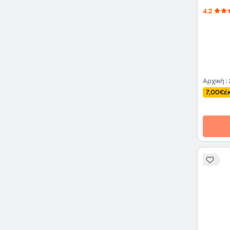
4.2
Αρχική
:
7,00€
έ