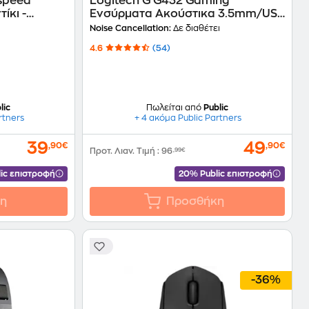
tspeed
Logitech G G432 Gaming
ίκι -
Ενσύρματα Ακούστικα 3.5mm/USB
- Μαύρα/Μπλε
Noise Cancellation:
Δε διαθέτει
4.6
(54)
lic
Πωλείται από
Public
rtners
+ 4 ακόμα Public Partners
39
49
,90€
,90€
Προτ. Λιαν. Τιμή
:
96
,99€
ic επιστροφή
20% Public επιστροφή
η
Προσθήκη
-36%