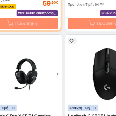
:
74
,90€
59
,90€
Προτ. Λιαν. Τιμή
:
64
,99€
€
έκπτωση
20% Public επιστροφή
20% Publ
Προσθήκη
Προσθήκ
+1
+1
 Τιμή
Άπαιχτη Τιμή