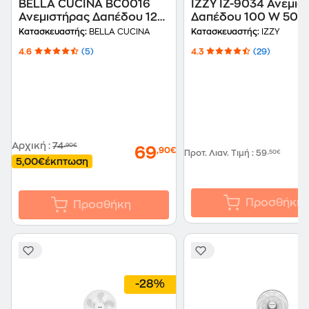
BELLA CUCINA BC0016
IZZY IZ-9034 Ανεμισ
Ανεμιστήρας Δαπέδου 120
Δαπέδου 100 W 50 
W 45 cm
Κατασκευαστής:
BELLA CUCINA
Κατασκευαστής:
IZZY
4.6
(5)
4.3
(29)
Αρχική
:
74
,90€
69
,90€
Προτ. Λιαν. Τιμή
:
59
,50€
5,00€
έκπτωση
Προσθήκη
Προσθήκη
-28%