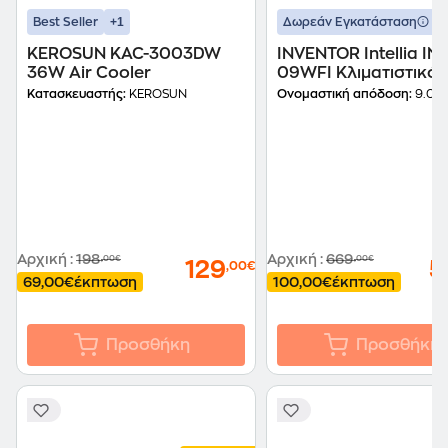
+1
+
Best Seller
Δωρεάν Εγκατάσταση
KEROSUN KAC-3003DW
INVENTOR Intellia INV
36W Air Cooler
09WFI Κλιματιστικό
Inverter 9.000 BTU
Κατασκευαστής:
KEROSUN
Ονομαστική απόδοση:
9.00
A+++/A+++ με Ιονιστή
WiFi
Αρχική
:
198
Αρχική
:
669
,00€
,00€
129
5
,00€
69,00€
έκπτωση
100,00€
έκπτωση
Προσθήκη
Προσθήκη