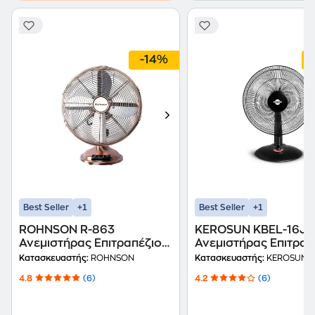
-14%
+1
+1
Best Seller
Best Seller
ROHNSON R-863
KEROSUN KBEL-16J
Ανεμιστήρας Επιτραπέζιος
Ανεμιστήρας Επιτραπ
35 W 30 cm
Κατασκευαστής:
ROHNSON
Κατασκευαστής:
KEROSUN
4.8
(6)
4.2
(6)