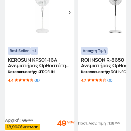
+1
Best Seller
Άπαιχτη Τιμή
KEROSUN KFS01-16A
ROHNSON R-8650
Ανεμιστήρας Ορθοστάτης
Ανεμιστήρας Ορθοστ
60 W 40 cm
33 W 35 cm
Κατασκευαστής:
KEROSUN
Κατασκευαστής:
ROHNSON
4.4
(8)
4.7
(6)
Αρχική
:
68
,89€
49
,90€
Προτ. Λιαν. Τιμή
:
138
,99€
18,99€
έκπτωση