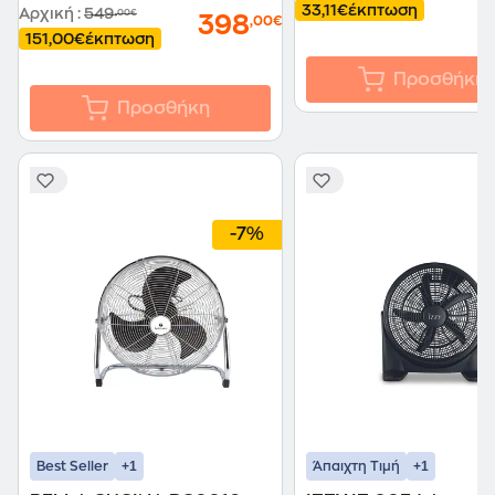
33,11€
έκπτωση
Αρχική
:
549
,00€
398
,00€
151,00€
έκπτωση
Προσθήκη
Προσθήκη
-7%
+1
+1
Best Seller
Άπαιχτη Τιμή