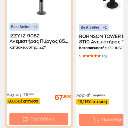
+1
Best Seller
+1
Best Seller
IZZY IZ-9082
ROHNSON TOWER DC
Ανεμιστήρας Πύργος 65
8110 Ανεμιστήρας Π
W 117 cm
30 W
Κατασκευαστής:
IZZY
Κατασκευαστής:
ROHNSON
5
(3)
Αρχική
:
75
,90€
Αρχική
:
119
,00€
67
,90€
8,00€
έκπτωση
19,11€
έκπτωση
Προσθήκη
Προσθήκη