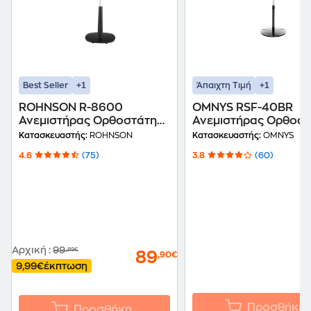
+1
+1
Best Seller
Άπαιχτη Τιμή
ROHNSON R-8600
OMNYS RSF-40BR
Ανεμιστήρας Ορθοστάτης
Ανεμιστήρας Ορθοστ
28 W 40 cm
45 W 40 cm
Κατασκευαστής:
ROHNSON
Κατασκευαστής:
OMNYS
4.6
(75)
3.8
(60)
Αρχική
:
99
,89€
89
,90€
9,99€
έκπτωση
Προσθήκη
Προσθήκη