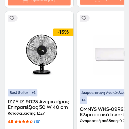
-13%
+1
Best Seller
Δωροεπιταγή Ανακύκλωση
+4
IZZY IZ-9023 Ανεμιστήρας
Επιτραπέζιος 50 W 40 cm
OMNYS WNS-09R23
Κατασκευαστής:
IZZY
Κλιματιστικό Inverter
9.000 BTU A++/A+++ 
Ονομαστική απόδοση:
9.00
4.5
(19)
WiFi