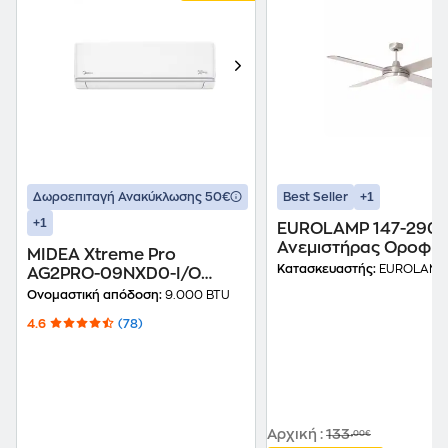
+1
Δωροεπιταγή Ανακύκλωσης 50€
Best Seller
+1
EUROLAMP 147-290
Ανεμιστήρας Οροφής
MIDEA Xtreme Pro
132 cm
Κατασκευαστής:
EUROLAMP
AG2PRO-09NXD0-I/O
Κλιματιστικό Inverter
Ονομαστική απόδοση:
9.000 BTU
9.000 BTU A++/A+++ με
4.6
(78)
Ιονιστή & WiFi
Αρχική
:
133
,00€