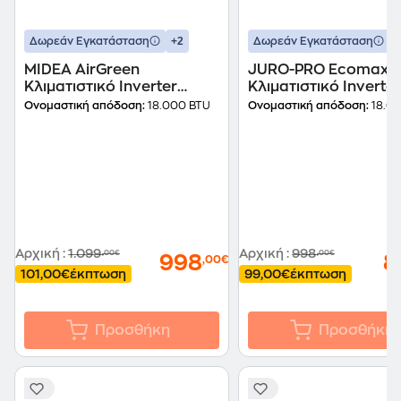
+2
+
Δωρεάν Εγκατάσταση
Δωρεάν Εγκατάσταση
MIDEA AirGreen
JURO-PRO Ecomax 1
Κλιματιστικό Inverter
Κλιματιστικό Inverter
18.000 BTU A+++/A+++ με
18.000 BTU A+++/A++
Ονομαστική απόδοση:
18.000 BTU
Ονομαστική απόδοση:
18.0
AI
WiFi
Αρχική
:
1.099
Αρχική
:
998
,00€
,00€
998
8
,00€
101,00€
έκπτωση
99,00€
έκπτωση
Προσθήκη
Προσθήκη