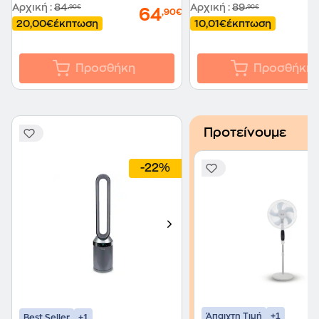
Αρχική
:
84
Αρχική
:
89
,90€
,90€
64
,90€
20,00€
έκπτωση
10,01€
έκπτωση
Προσθήκη
Προσθήκη
Προτείνουμε
-22%
+1
Άπαιχτη Τιμή
+1
Best Seller