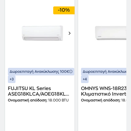
-10%
Δωροεπιταγή Ανακύκλωσης 100€
Δωροεπιταγή Ανακύκλωση
+3
+4
FUJITSU KL Series
OMNYS WNS-18R23
ASEG18KLCA/AOEG18KLCA
Κλιματιστικό Inverter
Κλιματιστικό Inverter
18.000 BTU A++/A+++
Ονομαστική απόδοση:
18.000 BTU
Ονομαστική απόδοση:
18.0
18.000 BTU A++/A+++
WiFi