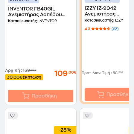
IZZY IZ-9042
INVENTOR FB40GIL
Ανεμιστήρας
Ανεμιστήρας Δαπέδου
Ορθοστάτης 70 W 4
Μαύρο
Κατασκευαστής:
IZZY
Κατασκευαστής:
INVENTOR
4.3
(23)
Αρχική
:
139
,00€
109
,00€
Προτ. Λιαν. Τιμή
:
58
,50€
30,00€
έκπτωση
Προσθήκη
Προσθήκη
-28%