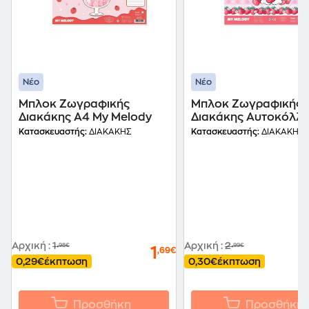
Νέο
Νέο
Μπλοκ Ζωγραφικής
Μπλοκ Ζωγραφικής
Διακάκης Α4 My Melody
Διακάκης Αυτοκόλλη
Στένσιλ My Melody
Κατασκευαστής:
ΔΙΑΚΑΚΗΣ
Κατασκευαστής:
ΔΙΑΚΑΚΗΣ
23x33cm
Αρχική
:
1
Αρχική
:
2
,98€
,99€
1
,69€
0,29€
έκπτωση
0,30€
έκπτωση
Προσθήκη
Προσθήκη