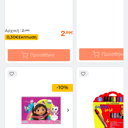
Αρχική
:
2
,99€
2
,69€
0,30€
έκπτωση
Προσθήκη
Προσθήκη
-10%