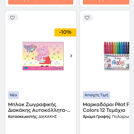
-10%
Νέο
Άπαιχτη Τιμή
Μπλοκ Ζωγραφικής
Μαρκαδόροι Pilot Fri
Διακάκης Αυτοκόλλητα-
Colors 12 Τεμάχια
Στένσιλ Peppa Pig
Κατασκευαστής:
ΔΙΑΚΑΚΗΣ
Χρώμα Γραφής:
Πολύχρωμο
23x33cm