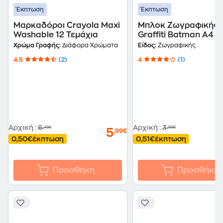
Έκπτωση
Έκπτωση
Μαρκαδόροι Crayola Maxi
Μπλοκ Ζωγραφικής
Washable 12 Τεμάχια
Graffiti Batman Α4 4
Φύλλων
Χρώμα Γραφής:
Διάφορα Χρώματα
Είδος:
Ζωγραφικής
4.5
(2)
4
(1)
Αρχική
:
6
Αρχική
:
3
,49€
,99€
5
,99€
0,50€
έκπτωση
0,51€
έκπτωση
Προσθήκη
Προσθήκη