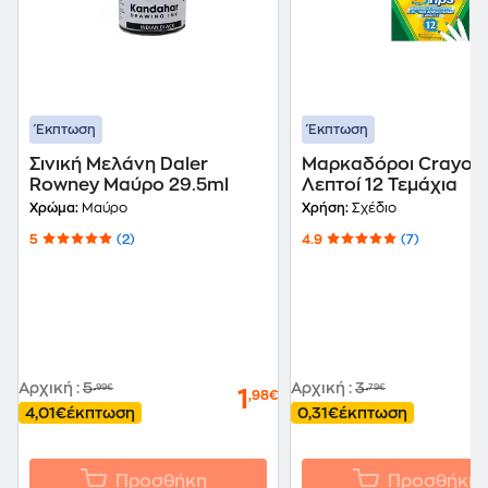
Έκπτωση
Έκπτωση
Σινική Μελάνη Daler
Μαρκαδόροι Crayol
Rowney Μαύρο 29.5ml
Λεπτοί 12 Τεμάχια
Χρώμα:
Μαύρο
Χρήση:
Σχέδιο
5
(2)
4.9
(7)
Αρχική
:
5
Αρχική
:
3
,99€
,79€
1
,98€
4,01€
έκπτωση
0,31€
έκπτωση
Προσθήκη
Προσθήκη