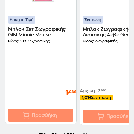
Άπαιχτη Τιμή
Έκπτωση
Μπλοκ Σετ Ζωγραφικής
Μπλοκ Ζωγραφικής
GIM Minnie Mouse
Διακακης Αεβε Geor
23X33Cm A4 40 Φύ
Είδος:
Σετ Ζωγραφικής
Είδος:
Ζωγραφικής
Αρχική
:
2
,99€
1
,98€
1,01€
έκπτωση
Προσθήκη
Προσθήκη