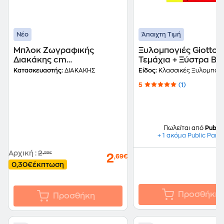
Νέο
Άπαιχτη Τιμή
Μπλοκ Ζωγραφικής
Ξυλομπογιές Giotto 
Διακάκης cm
Τεμάχια + Ξύστρα Be
Αυτοκόλλητα-Στένσιλ
Κατασκευαστής:
ΔΙΑΚΑΚΗΣ
Είδος:
Κλασσικές Ξυλομπογι
Gabbys 23x33cm
5
(1)
Πωλείται από
Public
+ 1 ακόμα Public Part
Αρχική
:
2
,99€
2
,69€
0,30€
έκπτωση
Προσθήκη
Προσθήκη