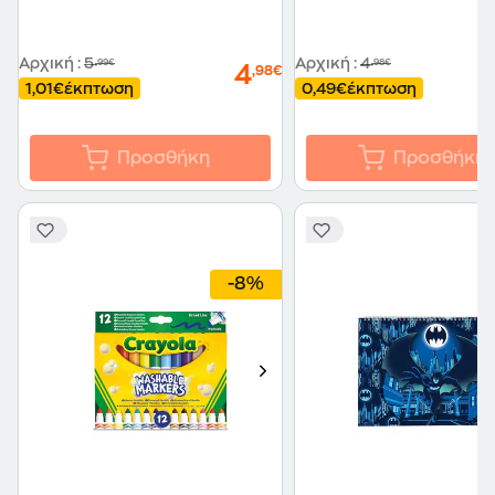
Αρχική
:
5
Αρχική
:
4
,99€
,98€
4
,98€
1,01€
έκπτωση
0,49€
έκπτωση
Προσθήκη
Προσθήκη
-8%