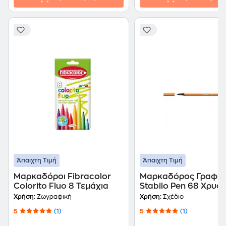
Άπαιχτη Τιμή
Άπαιχτη Τιμή
Μαρκαδόροι Fibracolor
Μαρκαδόρος Γραφή
Colorito Fluo 8 Τεμάχια
Stabilo Pen 68 Χρυσό
mm
Χρήση:
Ζωγραφική
Χρήση:
Σχέδιο
5
(1)
5
(1)