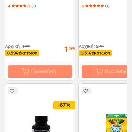
Φύλλων
4
(1)
5
(1)
Αρχική
:
1
Αρχική
:
2
,98€
,49€
1
,39€
0,59€
έκπτωση
0,51€
έκπτωση
Προσθήκη
Προσθήκη
-67%