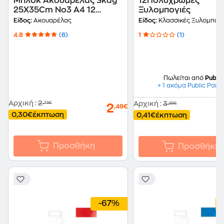
Μπλοκ Ακουαρέλας Skag
12Πολύχρωμες
25Χ35Cm No3 A4 12
Ξυλομπογιές
Φύλλων
Είδος:
Ακουαρέλας
Είδος:
Κλασσικές Ξυλομπογι
4.8
(6)
1
(1)
Πωλείται από
Public
+ 1 ακόμα Public Part
Αρχική
:
2
Αρχική
:
3
,79€
,99€
2
,49€
0,30€
έκπτωση
0,41€
έκπτωση
Προσθήκη
Προσθήκη
-67%