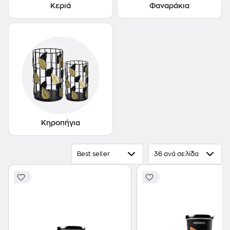
Κεριά
Φαναράκια
Κηροπήγια
Best seller
36 ανά σελίδα