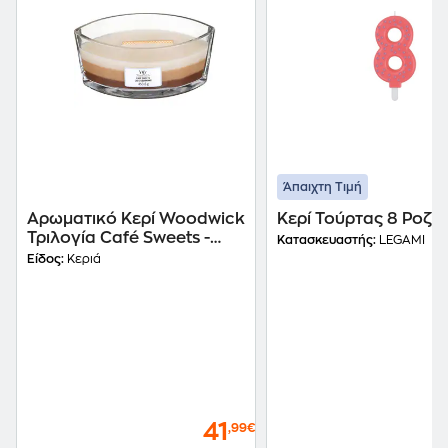
Άπαιχτη Τιμή
Αρωματικό Κερί Woodwick
Κερί Τούρτας 8 Ροζ
Τριλογία Café Sweets -
Κατασκευαστής:
LEGAMI
Πολύχρωμο
Είδος:
Κεριά
41
,99€