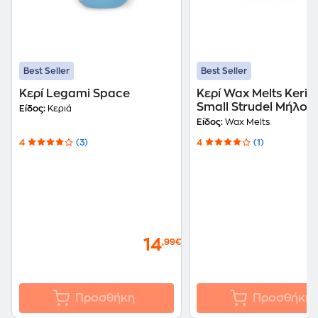
Best Seller
Best Seller
Κερί Legami Space
Κερί Wax Melts Kerin
Small Strudel Μήλου 
Είδος:
Κεριά
Τεμάχια)
Είδος:
Wax Melts
4
(3)
4
(1)
14
,99€
Προσθήκη
Προσθήκη