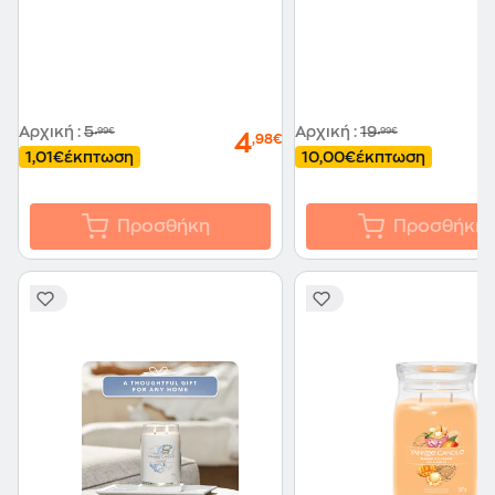
Αρχική
:
5
Αρχική
:
19
,99€
,99€
4
,98€
1,01€
έκπτωση
10,00€
έκπτωση
Προσθήκη
Προσθήκη