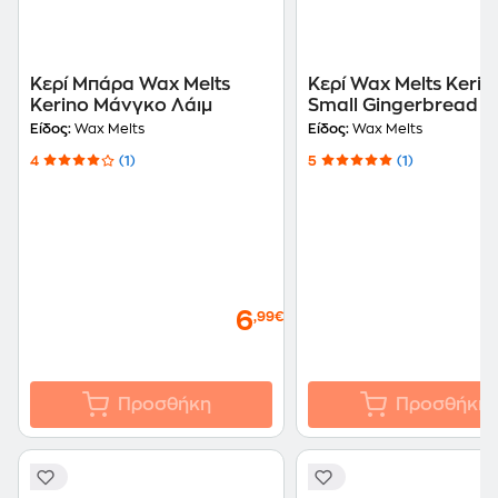
Κερί Μπάρα Wax Melts
Κερί Wax Melts Kerin
Kerino Μάνγκο Λάιμ
Small Gingerbread (
Τεμάχια)
Είδος:
Wax Melts
Είδος:
Wax Melts
4
(1)
5
(1)
6
,99€
Προσθήκη
Προσθήκη