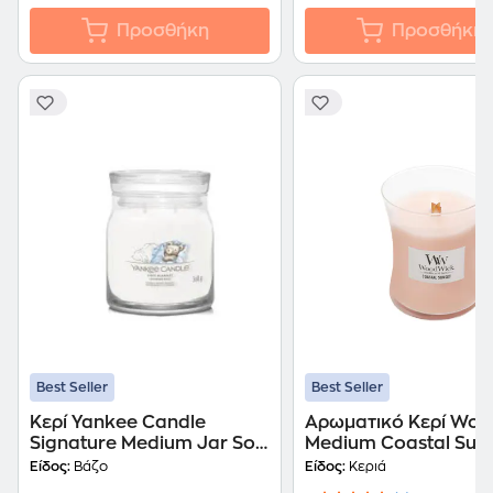
Προσθήκη
Προσθήκη
Best Seller
Best Seller
Κερί Yankee Candle
Αρωματικό Κερί Woo
Signature Medium Jar Soft
Medium Coastal Suns
Blanket
Ροζ
Είδος:
Βάζο
Είδος:
Κεριά