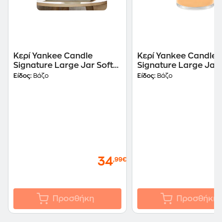
Κερί Yankee Candle
Κερί Yankee Candle
Signature Large Jar Soft
Signature Large Jar
Blanket
Mango Ice Cream
Είδος:
Βάζο
Είδος:
Βάζο
34
,99€
Προσθήκη
Προσθήκη