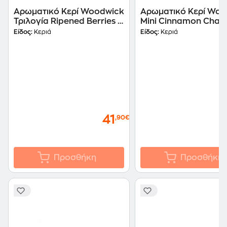
Αρωματικό Κερί Woodwick
Αρωματικό Κερί Woo
Τριλογία Ripened Berries -
Mini Cinnamon Chai -
Πολύχρωμο
Κόκκινο
Είδος:
Κεριά
Είδος:
Κεριά
41
,90€
Προσθήκη
Προσθήκη