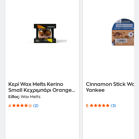
Κερί Wax Melts Kerino
Cinnamon Stick Wax 
Small Κεχριμπάρι Orange
Yankee
(25 Τεμάχια)
Είδος:
Wax Melts
4
(2)
5
(3)