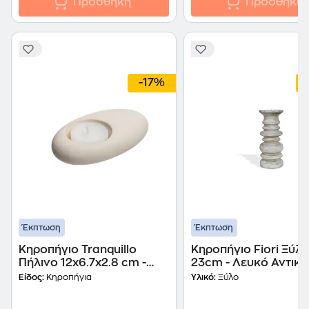
Προσθήκη
Προσθήκη
-17%
Έκπτωση
Έκπτωση
Κηροπήγιο Tranquillo
Κηροπήγιο Fiori Ξύλι
Πήλινο 12x6.7x2.8 cm -
23cm - Λευκό Αντικέ
Λευκό
Είδος:
Κηροπήγια
Υλικό:
Ξύλο