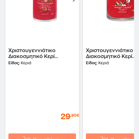
Χριστουγεννιάτικο
Χριστουγεννιάτικο
Διακοσμητικό Κερί
Διακοσμητικό Κερί
Sparkling Cinnamon
Christmas Eve 9.3x1
Είδος:
Κεριά
Είδος:
Κεριά
9.3x15.7cm - Κόκκινο
- Κόκκινο
29
,90€