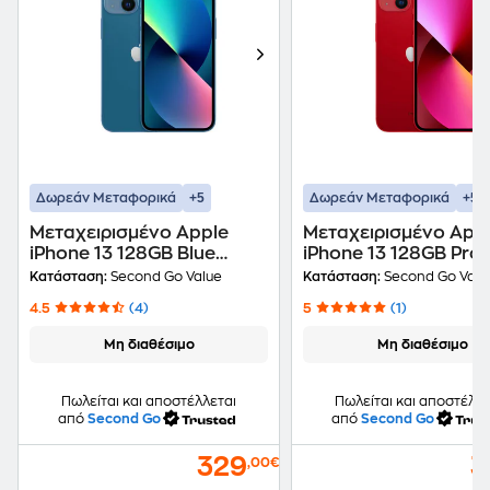
+5
+5
Δωρεάν Μεταφορικά
Δωρεάν Μεταφορικά
Μεταχειρισμένο Apple
Μεταχειρισμένο App
iPhone 13 128GB Blue
iPhone 13 128GB Pro
second go value Certified
Red second go value
Κατάσταση:
Second Go Value
Κατάσταση:
Second Go Valu
by iRepair
Certified by iRepair
4.5
(4)
5
(1)
Μη διαθέσιμο
Μη διαθέσιμο
Πωλείται και αποστέλλεται
Πωλείται και αποστέλλε
από
Second Go
από
Second Go
329
3
,00€