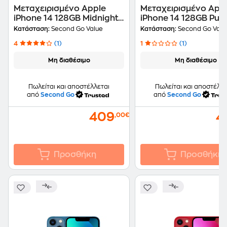
Μεταχειρισμένο Apple
Μεταχειρισμένο App
iPhone 14 128GB Midnight
iPhone 14 128GB Purp
second go value Certified
second go value Cert
Κατάσταση:
Second Go Value
Κατάσταση:
Second Go Valu
by iRepair
by iRepair
4
(1)
1
(1)
Μη διαθέσιμο
Μη διαθέσιμο
Πωλείται και αποστέλλεται
Πωλείται και αποστέλλε
από
Second Go
από
Second Go
409
4
,00€
Προσθήκη
Προσθήκη