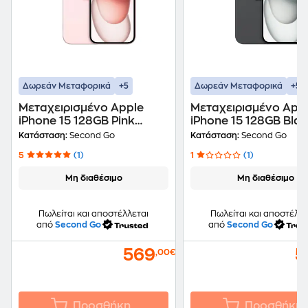
+5
+5
Δωρεάν Μεταφορικά
Δωρεάν Μεταφορικά
Μεταχειρισμένο Apple
Μεταχειρισμένο App
iPhone 15 128GB Pink
iPhone 15 128GB Bla
second go Certified by
second go Certified 
Κατάσταση:
Second Go
Κατάσταση:
Second Go
iRepair
iRepair
5
(1)
1
(1)
Μη διαθέσιμο
Μη διαθέσιμο
Πωλείται και αποστέλλεται
Πωλείται και αποστέλλε
από
Second Go
από
Second Go
569
5
,00€
Προσθήκη
Προσθήκη