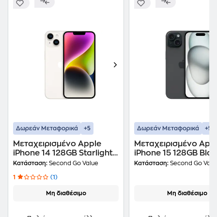
+5
+5
Δωρεάν Μεταφορικά
Δωρεάν Μεταφορικά
Μεταχειρισμένο Apple
Μεταχειρισμένο App
iPhone 14 128GB Starlight
iPhone 15 128GB Bla
second go value Certified
second go value Cert
Κατάσταση:
Second Go Value
Κατάσταση:
Second Go Valu
by iRepair
by iRepair
1
(1)
Μη διαθέσιμο
Μη διαθέσιμο