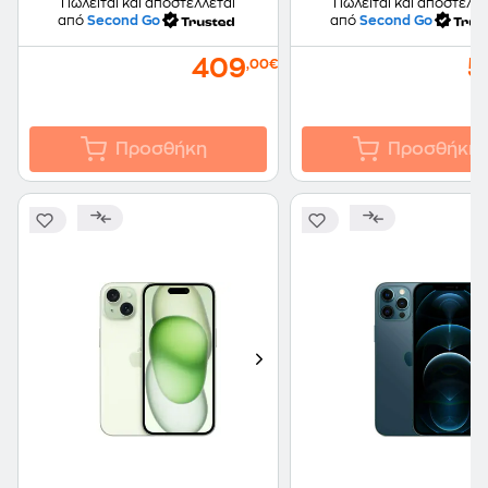
Πωλείται και αποστέλλεται
Πωλείται και αποστέλλε
από
Second Go
από
Second Go
409
5
,00€
Προσθήκη
Προσθήκη