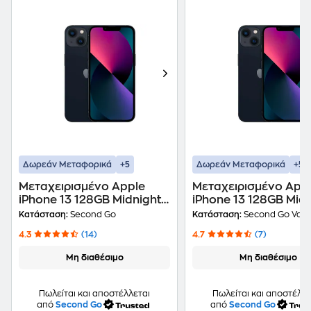
+5
+5
Δωρεάν Μεταφορικά
Δωρεάν Μεταφορικά
Μεταχειρισμένο Apple
Μεταχειρισμένο App
iPhone 13 128GB Midnight
iPhone 13 128GB Midn
second go Certified by
second go value Cert
Κατάσταση:
Second Go
Κατάσταση:
Second Go Valu
iRepair
by iRepair
4.3
(14)
4.7
(7)
Μη διαθέσιμο
Μη διαθέσιμο
Πωλείται και αποστέλλεται
Πωλείται και αποστέλλε
από
Second Go
από
Second Go