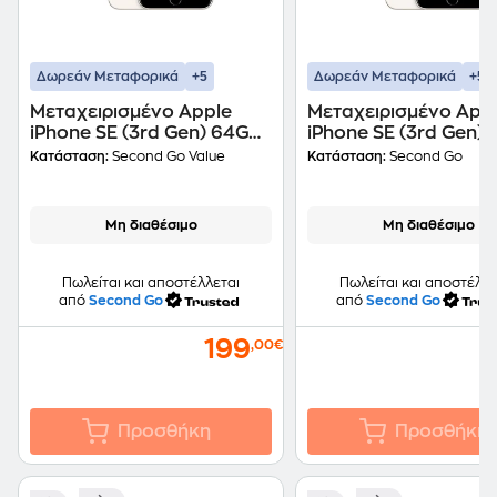
+5
+5
Δωρεάν Μεταφορικά
Δωρεάν Μεταφορικά
Μεταχειρισμένο Apple
Μεταχειρισμένο App
iPhone SE (3rd Gen) 64GB
iPhone SE (3rd Gen)
Starlight second go value
Starlight second go
Κατάσταση:
Second Go Value
Κατάσταση:
Second Go
Certified by iRepair
Certified by iRepair
Μη διαθέσιμο
Μη διαθέσιμο
Πωλείται και αποστέλλεται
Πωλείται και αποστέλλε
από
Second Go
από
Second Go
199
,00€
Προσθήκη
Προσθήκη