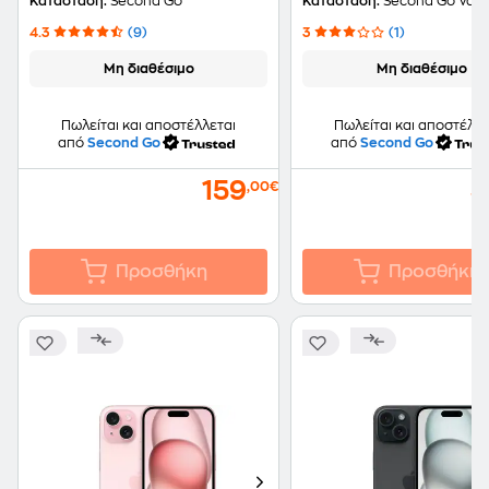
Κατάσταση:
Second Go
Κατάσταση:
Second Go Valu
by iRepair
by iRepair
4.3
(9)
3
(1)
Μη διαθέσιμο
Μη διαθέσιμο
Πωλείται και αποστέλλεται
Πωλείται και αποστέλλε
από
Second Go
από
Second Go
159
3
,00€
Προσθήκη
Προσθήκη