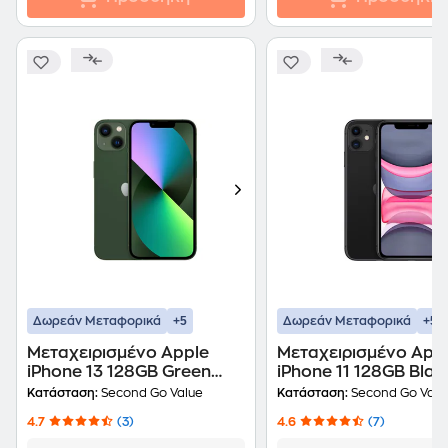
+5
+5
Δωρεάν Μεταφορικά
Δωρεάν Μεταφορικά
Μεταχειρισμένο Apple
Μεταχειρισμένο App
iPhone 13 128GB Green
iPhone 11 128GB Blac
second go value Certified
second go value Cert
Κατάσταση:
Second Go Value
Κατάσταση:
Second Go Valu
by iRepair
by iRepair
4.7
(3)
4.6
(7)