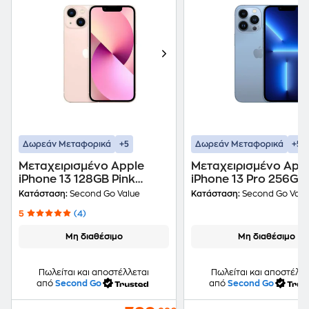
+5
+5
Δωρεάν Μεταφορικά
Δωρεάν Μεταφορικά
Μεταχειρισμένο Apple
Μεταχειρισμένο App
iPhone 13 128GB Pink
iPhone 13 Pro 256GB
second go value Certified
Sierra Blue second g
Κατάσταση:
Second Go Value
Κατάσταση:
Second Go Valu
by iRepair
value Certified by iR
5
(4)
Μη διαθέσιμο
Μη διαθέσιμο
Πωλείται και αποστέλλεται
Πωλείται και αποστέλλε
από
Second Go
από
Second Go