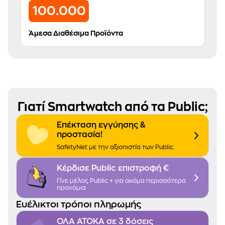
100.000
Άμεσα Διαθέσιμα Προϊόντα
Γιατί Smartwatch από τα Public;
Επέκταση εγγύησης &
προστασία!
SafetyNet με την αξιοπιστία των Public.
Κέρδισε Public επιστροφή €
Γίνε μέλος
Public +
για ακόμα περισσότερα
προνόμια
Ευέλικτοι τρόποι πληρωμής
ΟΛΑ ΑΤΟΚΑ σε 3 δόσεις