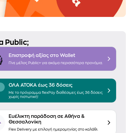
 Public;
Επιστροφή αξίας στο Wallet
Γίνε μέλος Public+ για ακόμα περισσότερα προνόμια.
ΟΛΑ ΑΤΟΚΑ έως 36 δόσεις
Με το πρόγραμμα flexPay διαθέσιμες έως 36 δόσεις
χωρίς πιστωτική!
Ευέλικτη παράδοση σε Αθήνα &
Θεσσαλονίκη
Flex Delivery με επιλογή ημερομηνίας στο καλάθι.