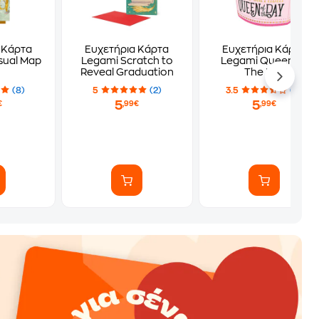
 Κάρτα
Ευχετήρια Κάρτα
Ευχετήρια Κάρτα
sual Map
Legami Scratch to
Legami Queen Of
Reveal Graduation
The Day
(8)
5
(2)
3.5
(4)
5
5
€
,99€
,99€