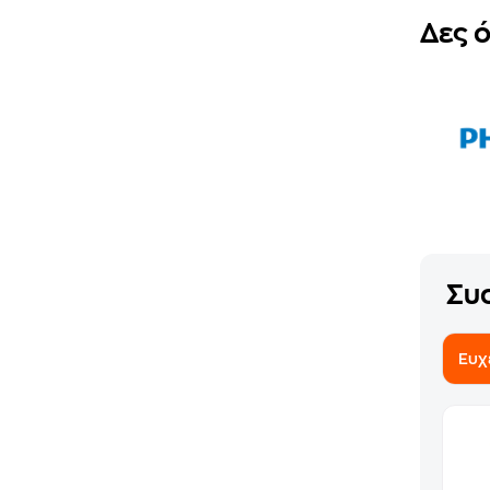
Δες 
Συ
Ευχ