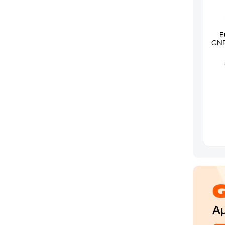
Ε
GNF