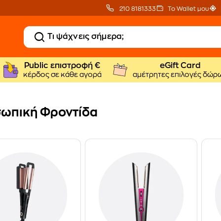
210 8181333
Το Wallet μου
Public επιστροφή €
eGift Card
κέρδος σε κάθε αγορά
αμέτρητες επιλογές δώρ
ωπική Φροντίδα