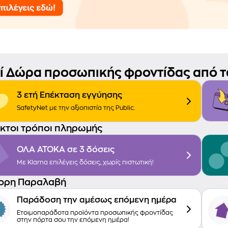
τί Δώρα προσωπικής φροντίδας από τα
3 ετή Επέκταση εγγύησης
SafetyNet με την αξιοπιστία της Public.
ικτοι τρόποι πληρωμής
ΟΛΑ ΑΤΟΚΑ σε 3 δόσεις
Με Klarna επιλέγεις δόσεις, χωρίς πιστωτική!
ορη Παραλαβή
Παράδοση την αμέσως επόμενη ημέρα
Ετοιμοπαράδοτα προϊόντα προσωπικής φροντίδας
στην πόρτα σου την επόμενη ημέρα!