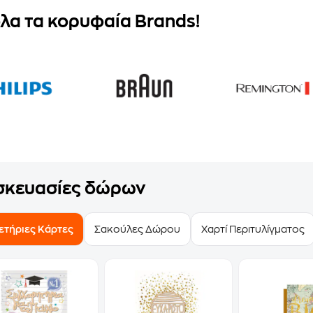
όλα τα κορυφαία Brands!
σκευασίες δώρων
ετήριες Κάρτες
Σακούλες Δώρου
Χαρτί Περιτυλίγματος