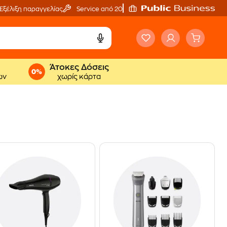
Εξέλιξη παραγγελίας
Service από 20'
Άτοκες Δόσεις
ων
χωρίς κάρτα