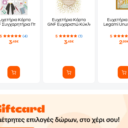
υχετήρια Κάρτα
Ευχετήρια Κάρτα
Ευχετήρια
 Συγχαρητήρια Πτυχίο Τήβεννος
GNF Ευχαριστώ Κύκλος
Legami Unu
5
(4)
5
(1)
5
3
3
2
,48€
,48€
,99