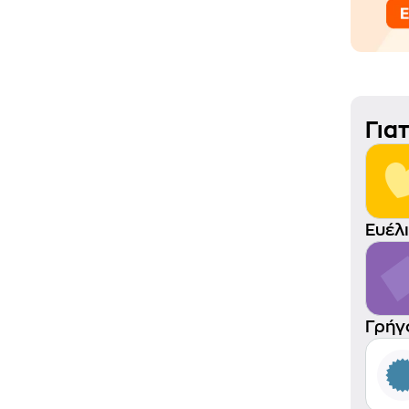
Για
Ευέλ
Γρήγ