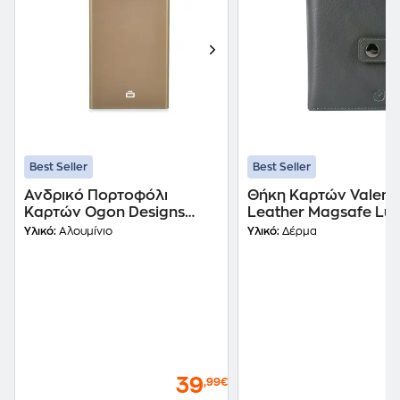
Best Seller
Best Seller
Ανδρικό Πορτοφόλι
Θήκη Καρτών Valent
Καρτών Ogon Designs
Leather Magsafe Lu
Slider με Rfid και
Grey
Υλικό:
Αλουμίνιο
Υλικό:
Δέρμα
Μηχανισμό Slide Bamboo
39
,99€