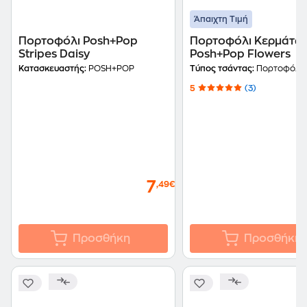
Άπαιχτη Τιμή
Πορτοφόλι Posh+Pop
Πορτοφόλι Κερμάτω
Stripes Daisy
Posh+Pop Flowers
Κατασκευαστής:
POSH+POP
Τύπος τσάντας:
Πορτοφόλι
5
(3)
7
,49€
Προσθήκη
Προσθήκη