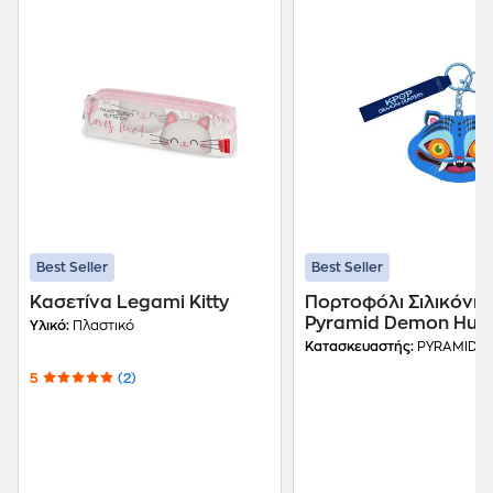
Best Seller
Best Seller
Κασετίνα Legami Kitty
Πορτοφόλι Σιλικόνη
Pyramid Demon Hunt
Υλικό:
Πλαστικό
Derpy
Κατασκευαστής:
PYRAMID
5
(2)