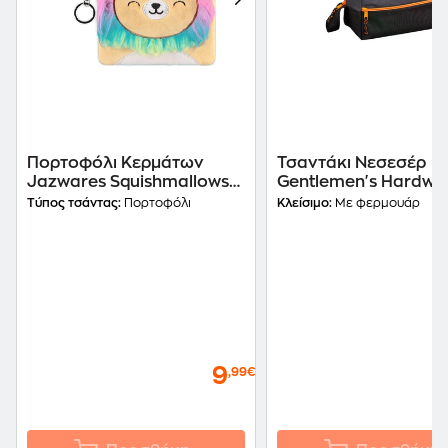
Πορτοφόλι Κερμάτων
Τσαντάκι Νεσεσέρ
Jazwares Squishmallows
Gentlemen's Hardwa
Leonard
Δίxρωμο
Τύπος τσάντας:
Πορτοφόλι
Κλείσιμο:
Με φερμουάρ
9
,99€