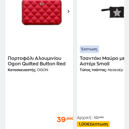
Έκπτωση
Πορτοφόλι Αλουμινίου
Τσαντάκι Mαύρο με Γ
Ogon Quilted Button Red
Αστέρι Small
Κατασκευαστής:
OGON
Τύπος τσάντας:
Νεσεσέρ
Αρχική
:
10
,99€
39
,99€
1,00€
έκπτωση