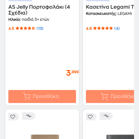
AS Jelly Πορτοφολάκι (4
Κασετίνα Legami Tra
Σχέδια)
Κατασκευαστής:
LEGAMI
Ηλικία:
παιδιά 3+ ετών
4.5
(13)
4.8
(4)
3
,99€
Προσθήκη
Προσθήκη