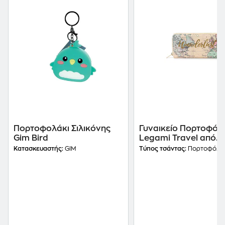
Πορτοφολάκι Σιλικόνης
Γυναικείο Πορτοφόλι
Gim Bird
Legami Travel από
Τεχνητό Δέρμα Μπεζ
Κατασκευαστής:
GIM
Τύπος τσάντας:
Πορτοφόλι