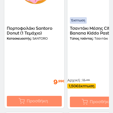
Έκπτωση
Πορτοφολάκι Santoro
Τσαντάκι Μέσης City
Donut (1 Τεμάχιο)
Banana Kiddo Paste
Green
Κατασκευαστής:
SANTORO
Τύπος τσάντας:
Τσαντάκι Μ
Αρχική
:
11
,49€
9
,99€
1,50€
έκπτωση
Προσθήκη
Προσθήκη