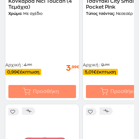
Κονκάρδα Nici Toucan (4
Τσαντάκι City Small 
Τεμάχια)
Pocket Pink
Χρώμα:
Με σχέδιο
Τύπος τσάντας:
Νεσεσέρ
Αρχική
:
4
Αρχική
:
9
,98€
,99€
3
,99€
0,99€
έκπτωση
5,01€
έκπτωση
Προσθήκη
Προσθήκη