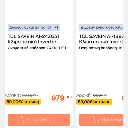
+1
+
Δωρεάν Εγκατάσταση
Δωρεάν Εγκατάσταση
TCL SAVEIN AI-24ZG31
TCL SAVEIN AI-189ZG
Κλιματιστικό Inverter
Κλιματιστικό Inverter
24.000 BTU A++/A+++ με
18.000 BTU A++/A+++
Ονομαστική απόδοση:
24.000 BTU
Ονομαστική απόδοση:
18.0
WiFi
WiFi
Αρχική
:
1.038
Αρχική
:
868
,00€
,00€
979
8
,00€
59,00€
έκπτωση
59,00€
έκπτωση
Προσθήκη
Προσθήκη