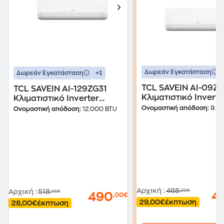
Δωρεάν Εγκατάσταση
+1
Δωρεάν Εγκατάσταση
TCL SAVEIN AI-09ZG
TCL SAVEIN AI-129ZG31
Κλιματιστικό Inverte
Κλιματιστικό Inverter
9.000 BTU A++/A+++
12.000 BTU A++/A+++ με
Ονομαστική απόδοση:
9.0
Ονομαστική απόδοση:
12.000 BTU
WiFi
WiFi
Αρχική
:
468
Αρχική
:
518
,00€
,00€
4
490
,00€
29,00€
έκπτωση
28,00€
έκπτωση