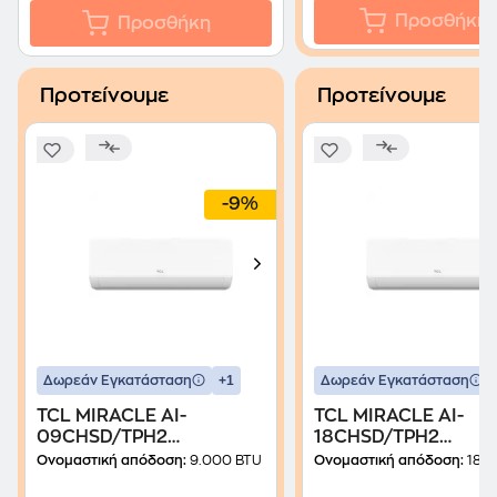
Προσθήκη
Προσθήκη
Προτείνουμε
Προτείνουμε
-9%
+1
Δωρεάν Εγκατάσταση
Δωρεάν Εγκατάσταση
TCL MIRACLE AI-
TCL MIRACLE AI-
09CHSD/TPH2
18CHSD/TPH2
Κλιματιστικό Inverter
Κλιματιστικό Inverte
Ονομαστική απόδοση:
9.000 BTU
Ονομαστική απόδοση:
18.00
9.000 BTU A+++/A+++ με
18.000 BTU A+++/A+