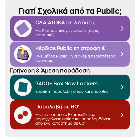
Γιατί Σχολικά από τα Public;
ΟΛΑ ΑΤΟΚΑ σε 3 δόσεις
Με
Klarna
επιλέγεις δόσεις, χωρίς
πιστωτική!
Κέρδισε Public επιστροφή €
Γίνε μέλος
Public +
για ακόμα περισσότερα
προνόμια
Γρήγορη & Άμεση παράδοση
2400+ Box Now Lockers
Ευέλικτη παραλαβή
όπως και όπου θες.
Παραλαβή σε 60'
Με την υπηρεσία
ExpressPickup
παραγγέλνεις online και παραλαμβάνεις
από ένα κατάστημα σε 60'