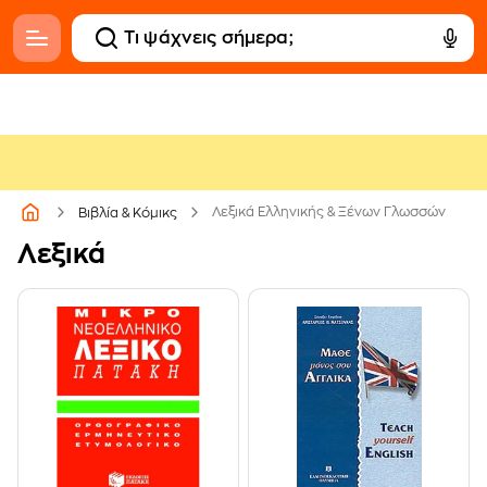
Λεξικά Ελληνικής & Ξένων Γλωσσών
Βιβλία & Κόμικς
Λεξικά