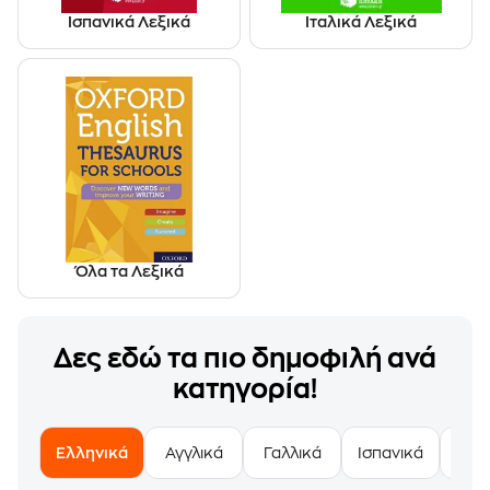
Ισπανικά Λεξικά
Ιταλικά Λεξικά
Όλα τα Λεξικά
Δες εδώ τα πιο δημοφιλή ανά
κατηγορία!
Ελληνικά
Αγγλικά
Γαλλικά
Ισπανικά
Ιτα