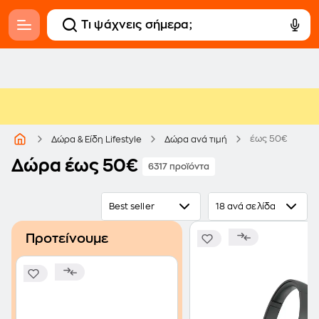
έως 50€
Δώρα & Είδη Lifestyle
Δώρα ανά τιμή
Δώρα έως 50€
6317 προϊόντα
Best seller
18 ανά σελίδα
Προτείνουμε