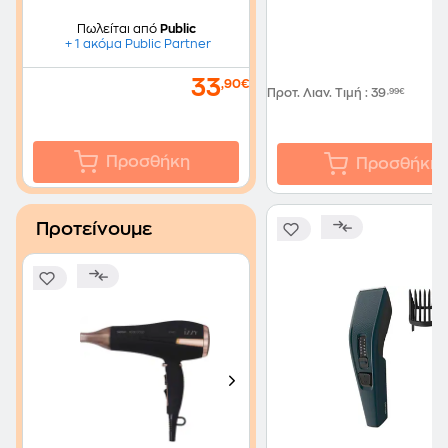
Πωλείται από
Public
+ 1 ακόμα Public Partner
33
,90€
Προτ. Λιαν. Τιμή
:
39
,99€
Προσθήκη
Προσθήκη
Προτείνουμε