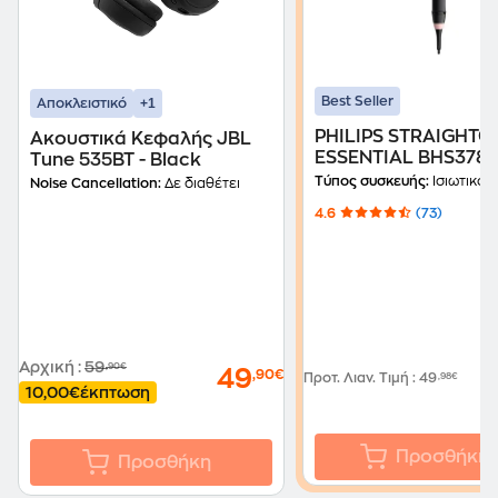
Best Seller
+1
Αποκλειστικό
PHILIPS STRAIGHTC
Ακουστικά Κεφαλής JBL
ESSENTIAL BHS378
Tune 535BT - Black
Ισιωτικό Μαλλιών 
Τύπος συσκευής:
Ισιωτικό Μα
Noise Cancellation:
Δε διαθέτει
4.6
(73)
Αρχική
:
59
,90€
49
,90€
Προτ. Λιαν. Τιμή
:
49
,98€
10,00€
έκπτωση
Προσθήκη
Προσθήκη