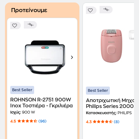
Προτείνουμε
Best Seller
Best Seller
ROHNSON R-2751 900W
Αποτριχωτική Μηχαν
Inox Τοστιέρα - Γκριλιέρα
Philips Series 2000
BRE227/00 Ροζ
Ισχύς:
900 W
Κατασκευαστής:
PHILIPS
4.5
(96)
4.3
(8)