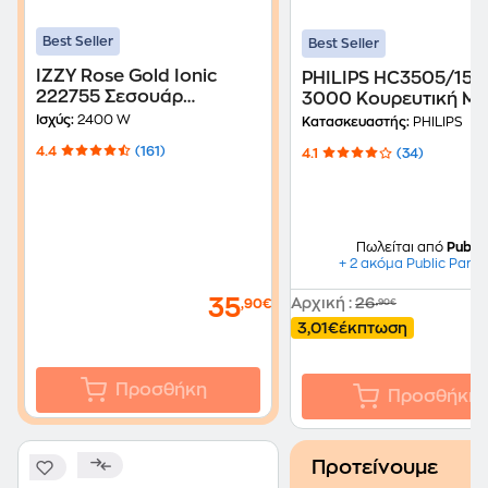
Best Seller
Best Seller
IZZY Rose Gold Ionic
PHILIPS HC3505/15 Series
222755 Σεσουάρ
3000 Κουρευτική Μ
Μαλλιών 2400 W Μαύρο
με Καλώδιο Μπλε
Ισχύς:
2400 W
Κατασκευαστής:
PHILIPS
4.4
(161)
4.1
(34)
Πωλείται από
Public
+ 2 ακόμα Public Partn
35
Αρχική
:
26
,90€
,90€
3,01€
έκπτωση
Προσθήκη
Προσθήκη
Προτείνουμε