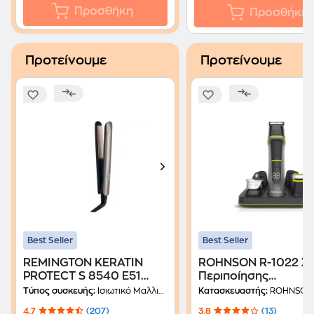
Προσθήκη
Προσθήκη
Προτείνουμε
Προτείνουμε
Best Seller
Best Seller
REMINGTON KERATIN
ROHNSON R-1022 Σε
PROTECT S 8540 E51
Περιποίησης
Ισιωτικό Μαλλιών Χρυσό
Επαναφορτιζόμενο 
Τύπος συσκευής:
Ισιωτικό Μαλλιών
Κατασκευαστής:
ROHNSON
4.7
(207)
3.8
(13)