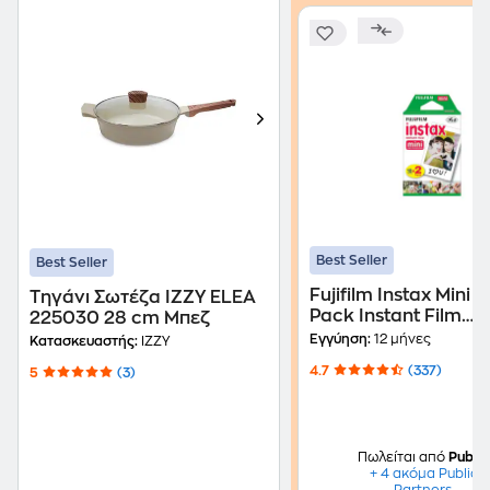
Best Seller
Best Seller
Fujifilm Instax Mini 
Τηγάνι Σωτέζα IZZY ELEA
Pack Instant Film
225030 28 cm Μπεζ
16386016
Εγγύηση:
12 μήνες
Κατασκευαστής:
IZZY
4.7
(337)
5
(3)
Πωλείται από
Public
+ 4 ακόμα Public
Partners