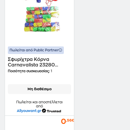
Πωλείται από Public Partner
Σφυρίχτρα Κόρνα
Carnavalista 23280
7x4cm - Τυχαία Επιλογή
Ποσότητα συσκευασίας:
1
Χρώματος
Μη διαθέσιμο
Πωλείται και αποστέλλεται
από
Allyouwant.gr
0
,56€