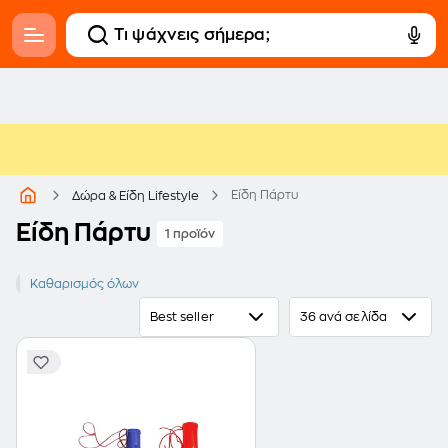
Είδη Πάρτυ
Δώρα & Είδη Lifestyle
Είδη Πάρτυ
1 προϊόν
Καραμούζες, Κόρνες, Σφυρίχτρες
Καθαρισμός όλων
Best seller
36 ανά σελίδα