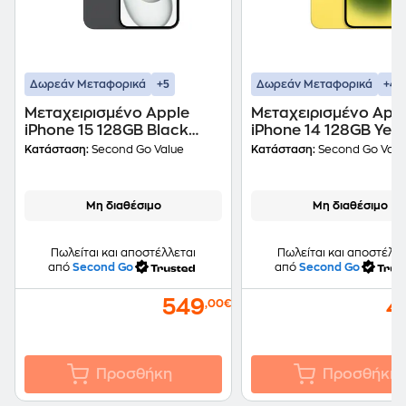
+5
+4
Δωρεάν Μεταφορικά
Δωρεάν Μεταφορικά
Μεταχειρισμένο Apple
Μεταχειρισμένο App
iPhone 15 128GB Black
iPhone 14 128GB Yell
second go value Certified
second go value Cert
Κατάσταση:
Second Go Value
Κατάσταση:
Second Go Valu
by iRepair
by iRepair
Μη διαθέσιμο
Μη διαθέσιμο
Πωλείται και αποστέλλεται
Πωλείται και αποστέλλε
από
Second Go
από
Second Go
549
4
,00€
Προσθήκη
Προσθήκη