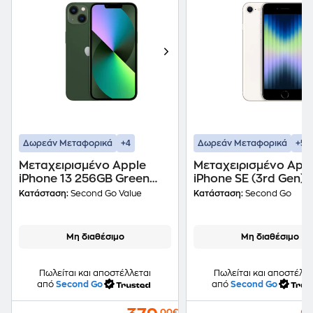
+4
+5
Δωρεάν Μεταφορικά
Δωρεάν Μεταφορικά
Μεταχειρισμένο Apple
Μεταχειρισμένο App
iPhone 13 256GB Green
iPhone SE (3rd Gen)
second go value Certified
Starlight second go
Κατάσταση:
Second Go Value
Κατάσταση:
Second Go
by iRepair
Certified by iRepair
Μη διαθέσιμο
Μη διαθέσιμο
Πωλείται και αποστέλλεται
Πωλείται και αποστέλλε
από
Second Go
από
Second Go
,00€