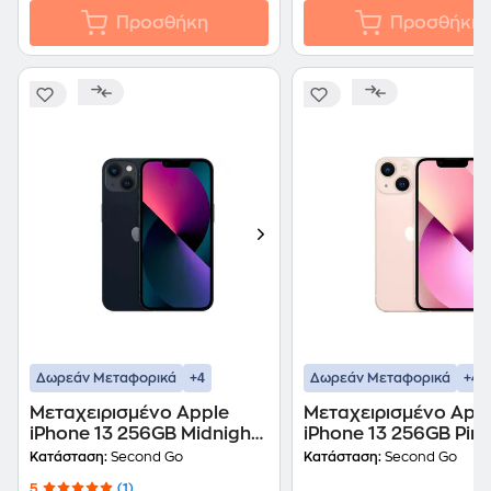
Προσθήκη
Προσθήκη
+4
+4
Δωρεάν Μεταφορικά
Δωρεάν Μεταφορικά
Μεταχειρισμένο Apple
Μεταχειρισμένο App
iPhone 13 256GB Midnight
iPhone 13 256GB Pin
second go Certified by
second go Certified 
Κατάσταση:
Second Go
Κατάσταση:
Second Go
iRepair
iRepair
5
(1)