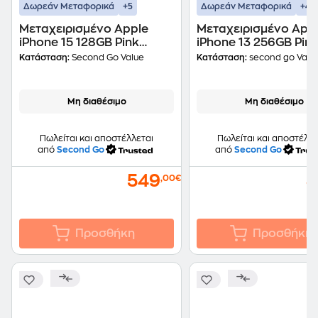
+5
+4
Δωρεάν Μεταφορικά
Δωρεάν Μεταφορικά
Μεταχειρισμένο Apple
Μεταχειρισμένο App
iPhone 15 128GB Pink
iPhone 13 256GB Pin
second go value Certified
second go value Cert
Κατάσταση:
Second Go Value
Κατάσταση:
second go Valu
by iRepair
by iRepair
Μη διαθέσιμο
Μη διαθέσιμο
Πωλείται και αποστέλλεται
Πωλείται και αποστέλλε
από
Second Go
από
Second Go
549
3
,00€
Προσθήκη
Προσθήκη