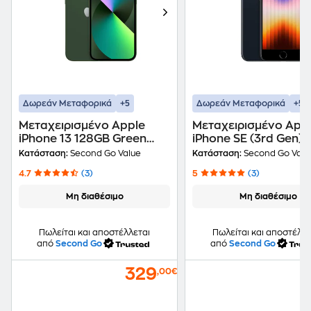
+5
+5
Δωρεάν Μεταφορικά
Δωρεάν Μεταφορικά
Μεταχειρισμένο Apple
Μεταχειρισμένο App
iPhone 13 128GB Green
iPhone SE (3rd Gen)
second go value Certified
Midnight second go 
Κατάσταση:
Second Go Value
Κατάσταση:
Second Go Valu
by iRepair
Certified by iRepair
4.7
(3)
5
(3)
Μη διαθέσιμο
Μη διαθέσιμο
Πωλείται και αποστέλλεται
Πωλείται και αποστέλλε
από
Second Go
από
Second Go
329
1
,00€