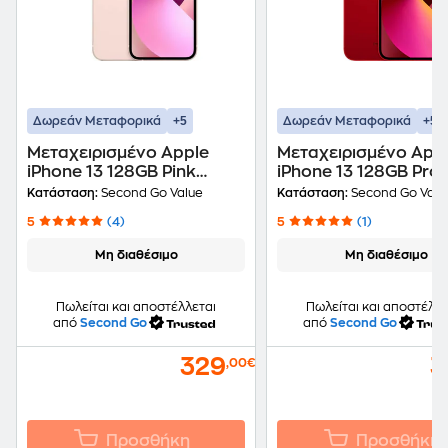
+5
+5
Δωρεάν Μεταφορικά
Δωρεάν Μεταφορικά
Μεταχειρισμένο Apple
Μεταχειρισμένο App
iPhone 13 128GB Pink
iPhone 13 128GB Pro
second go value Certified
Red second go value
Κατάσταση:
Second Go Value
Κατάσταση:
Second Go Valu
by iRepair
Certified by iRepair
5
(4)
5
(1)
Μη διαθέσιμο
Μη διαθέσιμο
Πωλείται και αποστέλλεται
Πωλείται και αποστέλλε
από
Second Go
από
Second Go
329
3
,00€
Προσθήκη
Προσθήκη