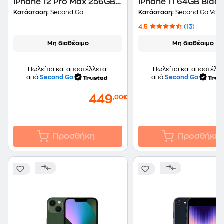
iPhone 12 Pro Max 256GB
iPhone 11 64GB Blac
Pacific Blue second go
second go value Cert
Κατάσταση:
Second Go
Κατάσταση:
Second Go Valu
Certified by iRepair
by iRepair
4.5
(13)
Μη διαθέσιμο
Μη διαθέσιμο
Πωλείται και αποστέλλεται
Πωλείται και αποστέλλε
από
Second Go
από
Second Go
449
1
,00€
Προσθήκη
Προσθήκη