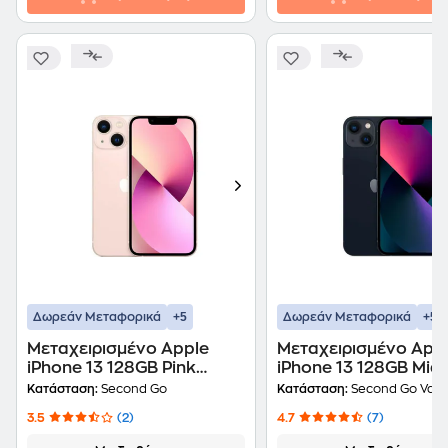
+5
+5
Δωρεάν Μεταφορικά
Δωρεάν Μεταφορικά
Μεταχειρισμένο Apple
Μεταχειρισμένο App
iPhone 13 128GB Pink
iPhone 13 128GB Midn
second go Certified by
second go value Cert
Κατάσταση:
Second Go
Κατάσταση:
Second Go Valu
iRepair
by iRepair
3.5
(2)
4.7
(7)