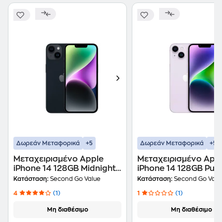
+5
+5
Δωρεάν Μεταφορικά
Δωρεάν Μεταφορικά
Μεταχειρισμένο Apple
Μεταχειρισμένο App
iPhone 14 128GB Midnight
iPhone 14 128GB Purp
second go value Certified
second go value Cert
Κατάσταση:
Second Go Value
Κατάσταση:
Second Go Valu
by iRepair
by iRepair
4
(1)
1
(1)
Μη διαθέσιμο
Μη διαθέσιμο