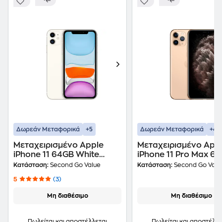
+5
+4
Δωρεάν Μεταφορικά
Δωρεάν Μεταφορικά
Μεταχειρισμένο Apple
Μεταχειρισμένο App
iPhone 11 64GB White
iPhone 11 Pro Max 6
second go value Certified
Gold second go valu
Κατάσταση:
Second Go Value
Κατάσταση:
Second Go Valu
by iRepair
Certified by iRepair
5
(3)
Μη διαθέσιμο
Μη διαθέσιμο
Πωλείται και αποστέλλεται
Πωλείται και αποστέλλε