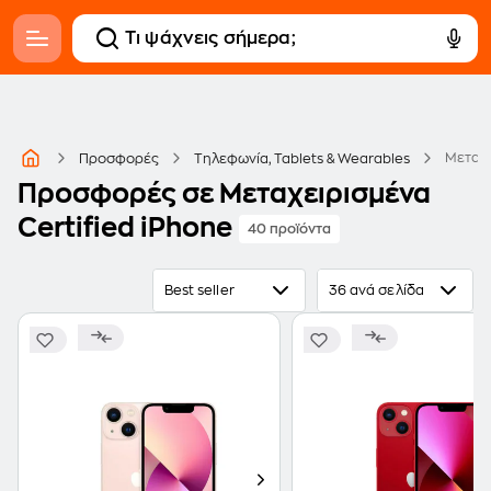
Μεταχε
Προσφορές
Τηλεφωνία, Tablets & Wearables
Προσφορές σε Μεταχειρισμένα
Certified iPhone
40 προϊόντα
Best seller
36 ανά σελίδα