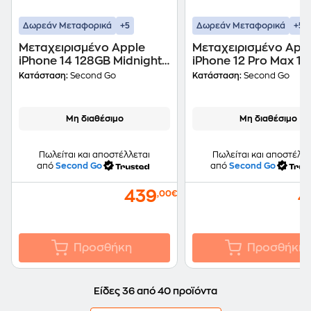
+5
+5
Δωρεάν Μεταφορικά
Δωρεάν Μεταφορικά
Μεταχειρισμένο Apple
Μεταχειρισμένο App
iPhone 14 128GB Midnight
iPhone 12 Pro Max 1
second go Certified by
Graphite second go
Κατάσταση:
Second Go
Κατάσταση:
Second Go
iRepair
Certified by iRepair
Μη διαθέσιμο
Μη διαθέσιμο
Πωλείται και αποστέλλεται
Πωλείται και αποστέλλε
από
Second Go
από
Second Go
439
4
,00€
Προσθήκη
Προσθήκη
Είδες 36 από 40 προϊόντα