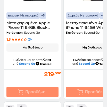
+5
+5
Δωρεάν Μεταφορικά
Δωρεάν Μεταφορικά
Μεταχειρισμένο Apple
Μεταχειρισμένο App
iPhone 11 64GB Black
iPhone 11 64GB Whit
second go Certified by
second go Certified 
Κατάσταση:
Second Go
Κατάσταση:
Second Go
iRepair
iRepair
3.3
(3)
Μη διαθέσιμο
Μη διαθέσιμο
Πωλείται και αποστέλλεται
Πωλείται και αποστέλλε
από
Second Go
από
Second Go
219
,00€
Προσθήκη
Προσθήκη