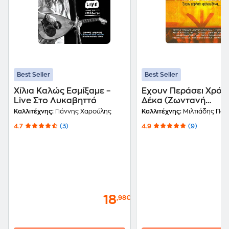
Best Seller
Best Seller
Χίλια Καλώς Εσμίξαμε –
Έχουν Περάσει Χρόν
Live Στο Λυκαβηττό
Δέκα (Ζωντανή
Ηχογράφηση Στο Θέ
Καλλιτέχνης:
Γιάννης Χαρούλης
Καλλιτέχνης:
Μιλτιάδης Πασ
Βράχων 01.09.2005)
4.7
(3)
4.9
(9)
18
,98€