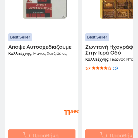
Best Seller
Best Seller
Αποψε Αυτοσχεδιαζουμε
Ζωντανή Ηχογράφη
Στην Ιερά Οδό
Καλλιτέχνης:
Μάνος Χατζιδάκις
Καλλιτέχνης:
Γιώργος Νταλάρας,
3.7
(3)
11
,99€
Προσθήκη
Προσθήκη