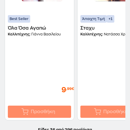
+1
Best Seller
Άπαιχτη Τιμή
Όλα Όσα Αγαπώ
Σταχυ
Καλλιτέχνης:
Γιάννα Βασιλείου
Καλλιτέχνης:
Νατάσσα Χρησ
9
,99€
Προσθήκη
Προσθήκη
Είδες 36 από 296 προϊόντα