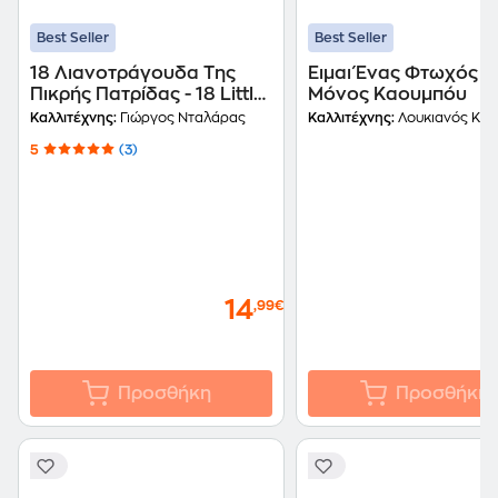
Best Seller
Best Seller
18 Λιανοτράγουδα Της
Ειμαι Ένας Φτωχός Κ
Πικρής Πατρίδας - 18 Little
Μόνος Καουμπόυ
Songs For The Bitter
Καλλιτέχνης:
Γιώργος Νταλάρας
Καλλιτέχνης:
Λουκιανός Κηλα
Homeland
5
(3)
14
,99€
Προσθήκη
Προσθήκη