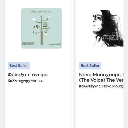
Best Seller
Best Seller
Φύλαξα τ' όνειρο
Νάνα Μούσχουρη: Η
(The Voice) The Very
Καλλιτέχνης:
Various
Of Nana Mouskouri
Καλλιτέχνης:
Νάνα Μούσχο