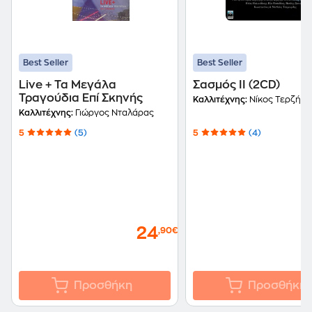
Best Seller
Best Seller
Live + Τα Μεγάλα
Σασμός ΙΙ (2CD)
Τραγούδια Επί Σκηνής
Καλλιτέχνης:
Νίκος Τερζής
Καλλιτέχνης:
Γιώργος Νταλάρας
5
(5)
5
(4)
24
,90€
Προσθήκη
Προσθήκη