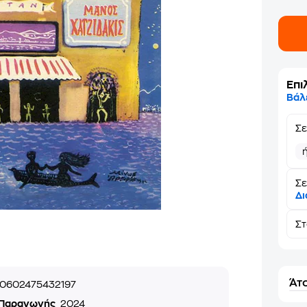
Επι
Βάλ
Σ
Σε
Δι
Σ
Άτο
0602475432197
 Παραγωγής
2024