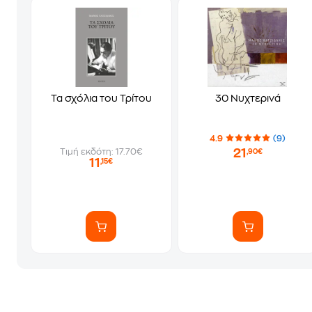
Τα σχόλια του Τρίτου
30 Νυχτερινά
4.9
(9)
21
Τιμή εκδότη: 17.70€
,90€
11
,15€