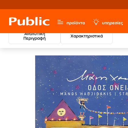
προϊόντα
υπηρεσίες
Αναλυτική
Χαρακτηριστικά
Περιγραφή
Μουσική, Ταινίες & Εισιτήρια
Ελληνικό Ρεπερτόριο
Έ