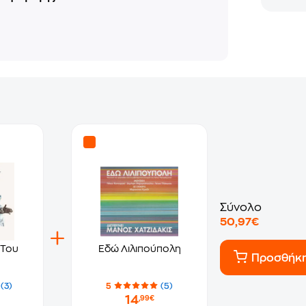
Σύνολο
50,97€
 Του
Εδώ Λιλιπούπολη
Προσθήκ
(3)
5
(5)
14
,99€