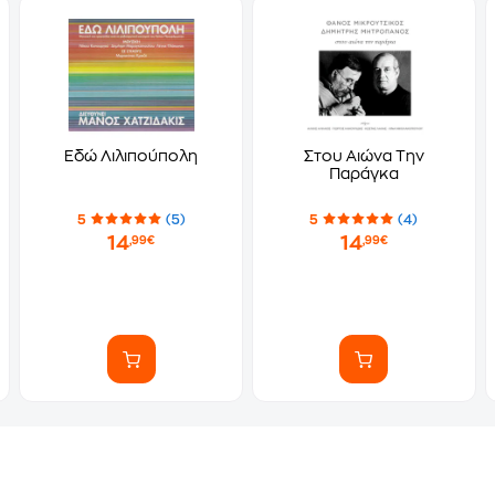
Εδώ Λιλιπούπολη
Στου Αιώνα Την
Παράγκα
5
(5)
5
(4)
14
14
,99€
,99€