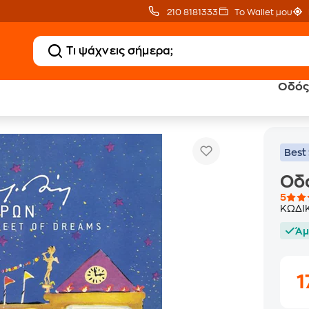
210 8181333
Το Wallet μου
Οδός 
Οδός Ονείρων (Street Of Dreams)
ντεχνα
Best 
Οδό
5
ΚΩΔΙ
Άμ
1