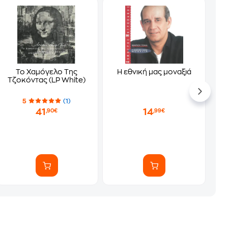
Το Χαμόγελο Της
Η εθνική μας μοναξιά
Τζοκόντας (LP White)
5
(1)
41
14
,90€
,99€