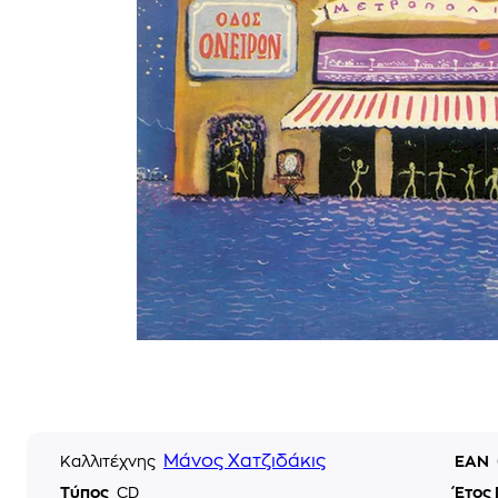
Μάνος Χατζιδάκις
Καλλιτέχνης
EAN
Τύπος
CD
Έτος