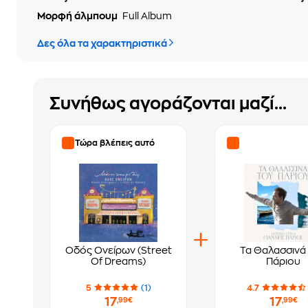
Μορφή άλμπουμ
Full Album
Δες όλα τα χαρακτηριστικά
Συνήθως αγοράζονται μαζί...
Τώρα βλέπεις αυτό
Οδός Ονείρων (Street
Τα Θαλασσινά
Of Dreams)
Πάριου
5
(1)
4.7
17
17
,99€
,99€