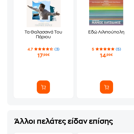
Τα Θαλασσινά Του
Εδώ Λιλιπούπολη
Πάριου
4.7
(3)
5
(5)
17
14
,99€
,99€
Άλλοι πελάτες είδαν επίσης