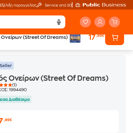
Εξέλιξη παραγγελίας
Service από 20'
17
,99€
Ονείρων (Street Of Dreams)
Seller
ς Ονείρων (Street Of Dreams)
(1)
ΚΟΣ:
1994490
εσα Διαθέσιμο
7
,99€