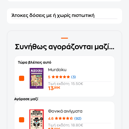
Άτοκες δόσεις με ή χωρίς πιστωτική
Συνήθως αγοράζονται μαζί...
Τώρα βλέπεις αυτό
Murdoku
5
(3)
Τιμή εκδότη: 15.50€
13
,99€
Αγόρασε μαζί
Φονικά αινίγματα
4.6
(92)
Τιμή εκδότη: 18.80€