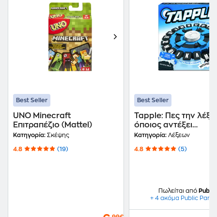
Best Seller
Best Seller
UNO Minecraft
Tapple: Πες την λέξη
Επιτραπέζιο (Mattel)
όποιος αντέξει
Επιτραπέζιο (Giochi
Κατηγορία:
Σκέψης
Κατηγορία:
Λέξεων
Preziosi)
4.8
(19)
4.8
(5)
Πωλείται από
Public
+ 4 ακόμα Public Partn