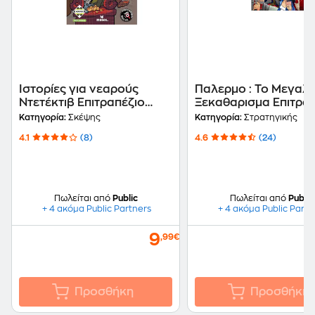
Ιστορίες για νεαρούς
Παλερμο : Το Μεγαλ
Ντετέκτιβ Επιτραπέζιο
Ξεκαθαρισμα Επιτραπ
(Κάισσα)
(Κάισσα)
Κατηγορία:
Σκέψης
Κατηγορία:
Στρατηγικής
4.1
(8)
4.6
(24)
Πωλείται από
Public
Πωλείται από
Public
+ 4 ακόμα Public Partners
+ 4 ακόμα Public Partn
9
,99€
Προσθήκη
Προσθήκη