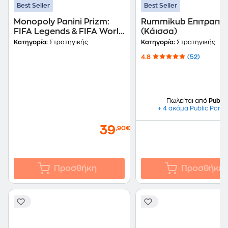
Best Seller
Best Seller
Monopoly Panini Prizm:
Rummikub Επιτραπέζ
FIFA Legends & FIFA World
(Κάισσα)
Cup 2026 Επιτραπέζιο
Κατηγορία:
Στρατηγικής
Κατηγορία:
Στρατηγικής
(Hasbro)
4.8
(52)
Πωλείται από
Public
+ 4 ακόμα Public Partn
39
,90€
Προσθήκη
Προσθήκη