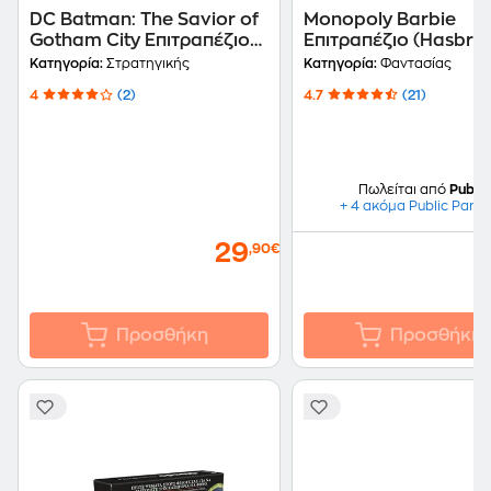
DC Batman: The Savior of
Monopoly Barbie
Gotham City Επιτραπέζιο
Επιτραπέζιο (Hasbro)
(Winning Moves)
Κατηγορία:
Στρατηγικής
Κατηγορία:
Φαντασίας
4
(2)
4.7
(21)
Πωλείται από
Public
+ 4 ακόμα Public Partn
29
,90€
Προσθήκη
Προσθήκη