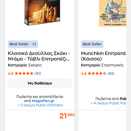
+1
Best Seller
Best Seller
Κλασικά Δεσύλλας Σκάκι -
Munchkin Επιτραπέζι
Ντάμα - Τάβλι Επιτραπέζιο
(Κάισσα)
(Desyllas Games)
Κατηγορία:
Σκέψης
Κατηγορία:
Στρατηγικής
4.8
(51)
4.6
(81)
Μη διαθέσιμο
Πωλείται και αποστέλλεται
Πωλείται από
Public
από
MagicPen.gr
+ 4 ακόμα Public Partn
+ 2 ακόμα Public Partners
21
,99€