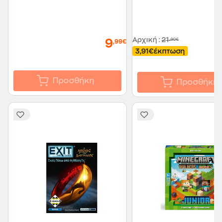
Αρχική
:
21
,90€
9
,99€
3,91€
έκπτωση
Προσθήκη
Προσθήκη