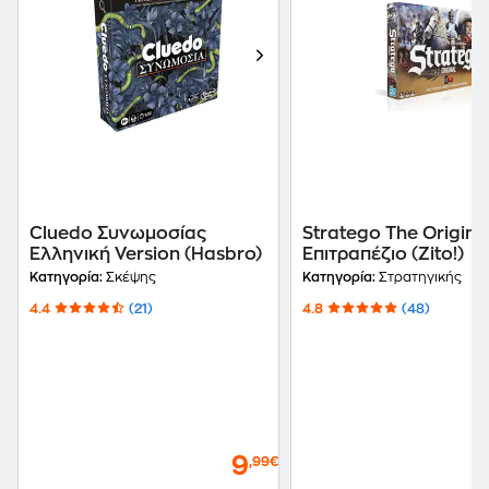
Cluedo Συνωμοσίας
Stratego The Origina
Ελληνική Version (Hasbro)
Επιτραπέζιο (Zito!)
Κατηγορία:
Σκέψης
Κατηγορία:
Στρατηγικής
4.4
(21)
4.8
(48)
9
,99€