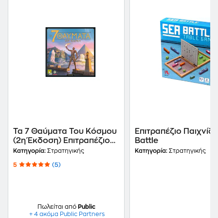
Τα 7 Θαύματα Του Κόσμου
Επιτραπέζιο Παιχνίδι
(2η Έκδοση) Επιτραπέζιο
Battle
(Κάισσα)
Κατηγορία:
Στρατηγικής
Κατηγορία:
Στρατηγικής
5
(5)
Πωλείται από
Public
+ 4 ακόμα Public Partners