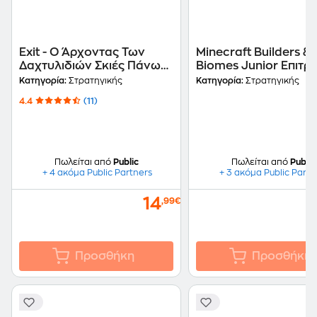
Exit - Ο Άρχοντας Των
Minecraft Builders &
Δαχτυλιδιών Σκιές Πάνω
Biomes Junior Επιτρ
Απο Τη Μέση Γη
(Ravensburger)
Κατηγορία:
Στρατηγικής
Κατηγορία:
Στρατηγικής
Επιτραπέζιο (Κάισσα)
4.4
(11)
Πωλείται από
Public
Πωλείται από
Public
+ 4 ακόμα Public Partners
+ 3 ακόμα Public Partn
14
,99€
Προσθήκη
Προσθήκη