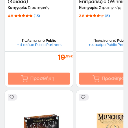
(Κάισσα)
Επιτραπέζιο (Winnin
Moves)
Κατηγορία:
Στρατηγικής
Κατηγορία:
Στρατηγικής
4.8
(13)
3.8
(5)
Πωλείται από
Public
Πωλείται από
Public
+ 4 ακόμα Public Partners
+ 4 ακόμα Public Partn
19
,99€
Προσθήκη
Προσθήκη