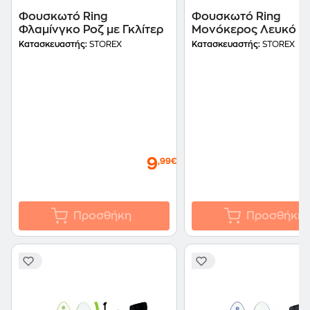
Φουσκωτό Ring
Φουσκωτό Ring
Φλαμίνγκο Ροζ με Γκλίτερ
Μονόκερος Λευκό μ
Γκλίτερ
Κατασκευαστής:
STOREX
Κατασκευαστής:
STOREX
9
,99€
Προσθήκη
Προσθήκη