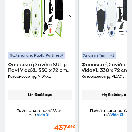
+1
Πωλείται από Public Partner
Άπαιχτη Τιμή
Φουσκωτή Σανίδα SUP με
Φουσκωτή Σανίδα S
Πανί VidaXL 330 x 72 cm
VidaXL 330 x 72 cm 
Πράσινη
Κατασκευαστής:
VIDAXL
Κατασκευαστής:
VIDAXL
Μη διαθέσιμο
Μη διαθέσιμο
Πωλείται και αποστέλλεται
Πωλείται και αποστέλλε
από
Vida XL
από
Vida XL
437
,99€