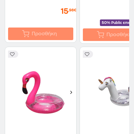
15
,98€
50% Public επισ
Προσθήκη
Προσθήκη