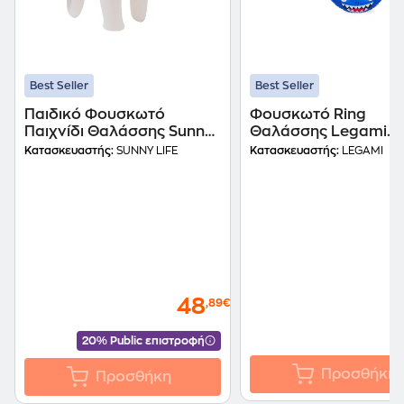
Best Seller
Best Seller
Παιδικό Φουσκωτό
Φουσκωτό Ring
Παιχνίδι Θαλάσσης Sunny
Θαλάσσης Legami
Life Giant Μονόκερος 213
Παιδικό Shark
Κατασκευαστής:
SUNNY LIFE
Κατασκευαστής:
LEGAMI
cm - Λευκό
48
,89€
20% Public επιστροφή
Προσθήκη
Προσθήκη