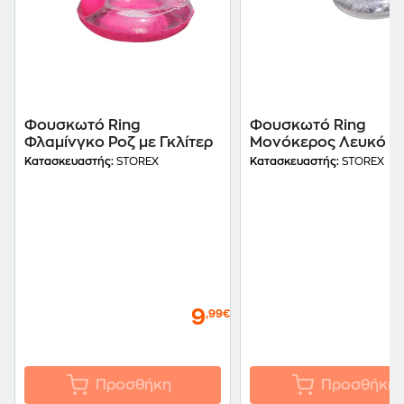
Φουσκωτό Ring
Φουσκωτό Ring
Φλαμίνγκο Ροζ με Γκλίτερ
Μονόκερος Λευκό μ
Γκλίτερ
Κατασκευαστής:
STOREX
Κατασκευαστής:
STOREX
9
,99€
Προσθήκη
Προσθήκη