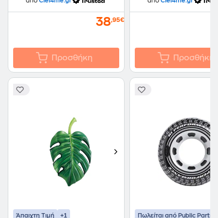
από
Ciel4me.gr
από
Ciel4me.gr
38
,95€
Προσθήκη
Προσθήκη
+1
Άπαιχτη Τιμή
Πωλείται από Public Partne