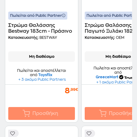
Πωλείται από Public Partner
Πωλείται από Public Partne
Στρώμα Θαλάσσης
Στρώμα Θαλάσσης
Bestway 183cm - Πράσινο
Παγωτό Ξυλάκι 182c
Πολύχρωμο
Κατασκευαστής:
BESTWAY
Κατασκευαστής:
OEM
Μη διαθέσιμο
Μη διαθέσιμο
Πωλείται και αποστέλλε
Πωλείται και αποστέλλεται
από
από
Toysflix
GreeceMart
+ 3 ακόμα Public Partners
+ 1 ακόμα Public Part
8
,99€
Προσθήκη
Προσθήκη