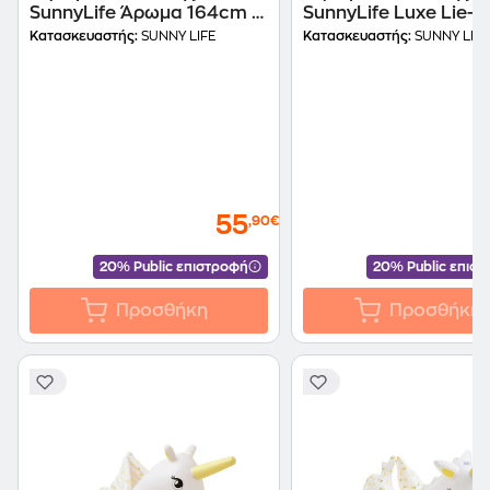
SunnyLife Άρωμα 164cm -
SunnyLife Luxe Lie-O
Σαμπανί
Float Λεμόνι - Κίτριν
Κατασκευαστής:
SUNNY LIFE
Κατασκευαστής:
SUNNY LIFE
55
,90€
20% Public επιστροφή
20% Public επισ
Προσθήκη
Προσθήκη