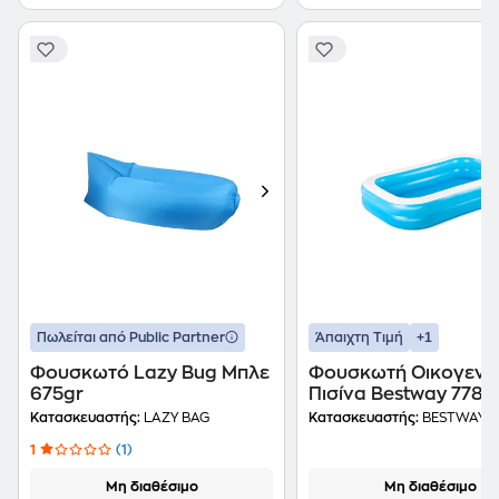
+1
Πωλείται από Public Partner
Άπαιχτη Τιμή
Φουσκωτό Lazy Bug Μπλε
Φουσκωτή Οικογενε
675gr
Πισίνα Bestway 778Lt
Μπλε
Κατασκευαστής:
LAZY BAG
Κατασκευαστής:
BESTWAY
1
(1)
Μη διαθέσιμο
Μη διαθέσιμο