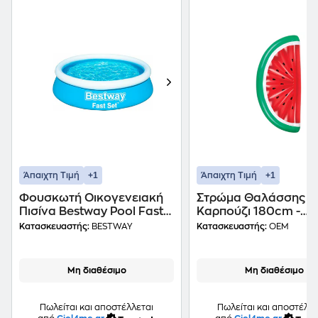
+1
+1
Άπαιχτη Τιμή
Άπαιχτη Τιμή
Φουσκωτή Οικογενειακή
Στρώμα Θαλάσσης
Πισίνα Bestway Pool Fast
Καρπούζι 180cm -
940Lt - Μπλε
Κόκκινο/Πράσινο
Κατασκευαστής:
BESTWAY
Κατασκευαστής:
OEM
Μη διαθέσιμο
Μη διαθέσιμο
Πωλείται και αποστέλλεται
Πωλείται και αποστέλλε