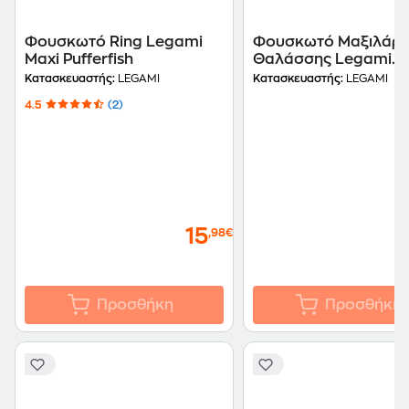
Φουσκωτό Ring Legami
Φουσκωτό Μαξιλάρι
Maxi Pufferfish
Θαλάσσης Legami
Tropical
Κατασκευαστής:
LEGAMI
Κατασκευαστής:
LEGAMI
4.5
(2)
15
,98€
Προσθήκη
Προσθήκη