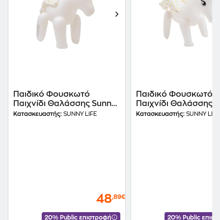
Παιδικό Φουσκωτό
Παιδικό Φουσκωτό
Παιχνίδι Θαλάσσης Sunny
Παιχνίδι Θαλάσσης 
Life Giant Μονόκερος 213
Life Μονόκερος 37 c
Κατασκευαστής:
SUNNY LIFE
Κατασκευαστής:
SUNNY LIFE
cm - Λευκό
Λευκό
48
,89€
20% Public επιστροφή
20% Public επισ