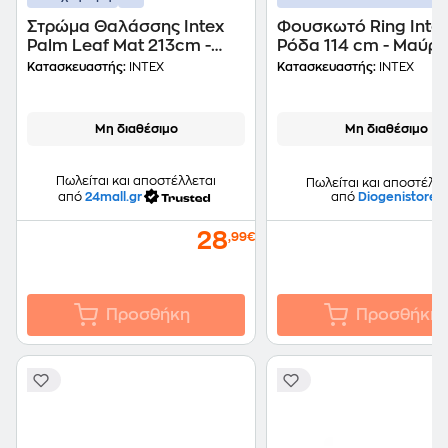
Στρώμα Θαλάσσης Intex
Φουσκωτό Ring Inte
Palm Leaf Mat 213cm -
Ρόδα 114 cm - Μαύρ
Πράσινο
Κατασκευαστής:
INTEX
Κατασκευαστής:
INTEX
Μη διαθέσιμο
Μη διαθέσιμο
Πωλείται και αποστέλλεται
Πωλείται και αποστέλλε
από
24mall.gr
από
Diogenistore
28
,99€
Προσθήκη
Προσθήκη