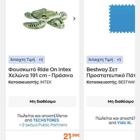
+1
+1
Άπαιχτη Τιμή
Άπαιχτη Τιμή
Φουσκωτό Ride On Intex
Bestway Σετ
Χελώνα 191 cm - Πράσινο
Προστατευτικό Πάτ
Πισίνας 8 Τεμαχίων 
Κατασκευαστής:
INTEX
Κατασκευαστής:
BESTWAY
Μπλε Χρώμα, 50x50
Cm, 58220
Μη διαθέσιμο
Μη διαθέσιμο
Πωλείται και αποστέλλεται
Πωλείται και αποστέλλε
από
TECHSTORES
από
Vida XL
+ 2 ακόμα Public Partners
21
,99€