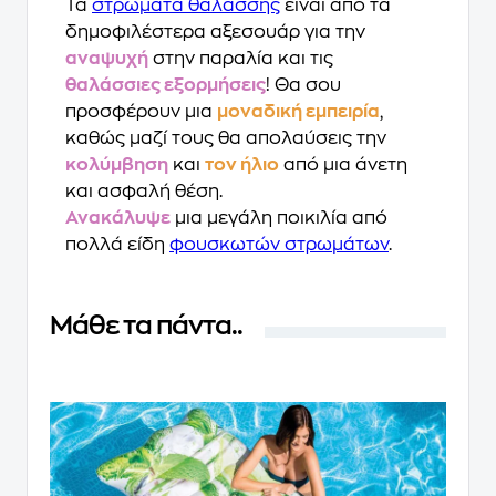
Τα
στρώματα θαλάσσης
είναι από τα
δημοφιλέστερα αξεσουάρ για την
αναψυχή
στην παραλία και τις
θαλάσσιες εξορμήσεις
! Θα σου
προσφέρουν μια
μοναδική εμπειρία
,
καθώς μαζί τους θα απολαύσεις την
κολύμβηση
και
τον ήλιο
από μια άνετη
και ασφαλή θέση.
Ανακάλυψε
μια μεγάλη ποικιλία από
πολλά είδη
φουσκωτών στρωμάτων
.
Μάθε τα πάντα..