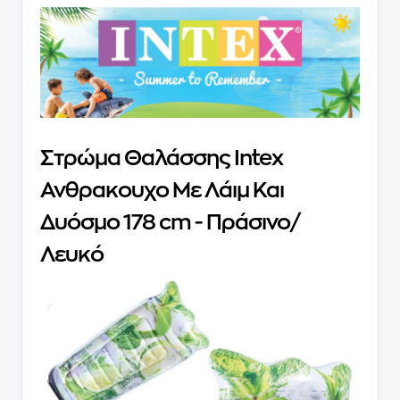
Στρώμα Θαλάσσης Intex
Ανθρακουχο Με Λάιμ Και
Δυόσμο 178 cm - Πράσινο/
Λευκό