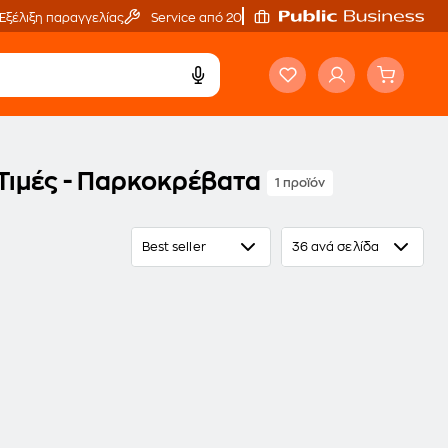
Εξέλιξη παραγγελίας
Service από 20'
Τιμές - Παρκοκρέβατα
1 προϊόν
Best seller
36 ανά σελίδα