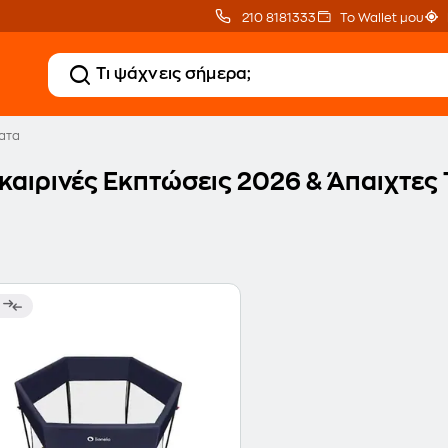
210 8181333
Το Wallet μου
ατα
καιρινές Εκπτώσεις 2026 & Άπαιχτες 