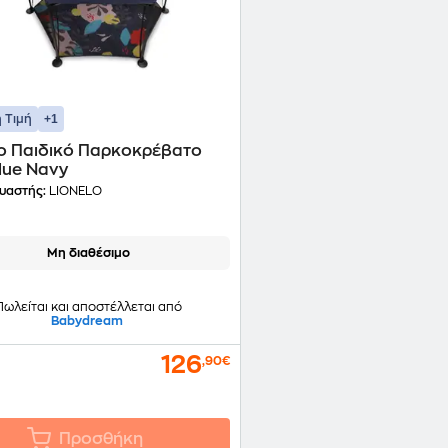
+1
 Τιμή
lo Παιδικό Παρκοκρέβατο
lue Navy
υαστής:
LIONELO
Μη διαθέσιμο
Πωλείται και αποστέλλεται από
Babydream
126
,90€
Προσθήκη