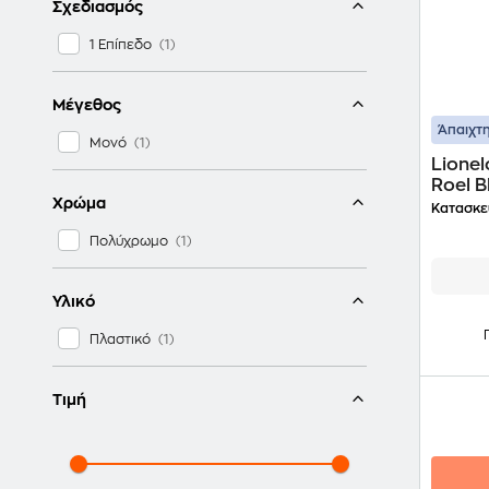
Σχεδιασμός
1 Επίπεδο
Μέγεθος
Άπαιχτη
Μονό
Lione
Roel B
Χρώμα
Κατασκε
Πολύχρωμο
Υλικό
Πλαστικό
Τιμή