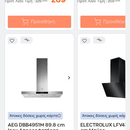
209
1
Προτ. Λιαν. Τιμή
:
329
,00€
Προτ. Λιαν. Τιμή
:
259
,00€
Προσθήκη
Προσθήκη
Άτοκες δόσεις χωρίς κάρτα
Άτοκες δόσεις χωρίς κάρτα
AEG DBB4951M 89.8 cm
ELECTROLUX LFV43