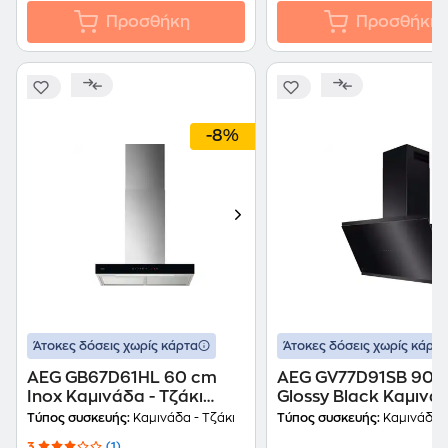
Προσθήκη
Προσθήκη
-8%
Άτοκες δόσεις χωρίς κάρτα
Άτοκες δόσεις χωρίς κάρτα
AEG GB67D61HL 60 cm
AEG GV77D91SB 90 
Inox Καμινάδα - Τζάκι
Glossy Black Καμινάδ
Απορροφητήρας
Τζάκι Απορροφητήρ
Τύπος συσκευής:
Καμινάδα - Τζάκι
Τύπος συσκευής:
Καμινάδα -
3
(1)