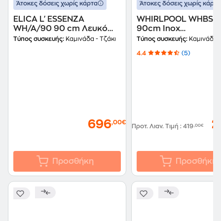
Άτοκες δόσεις χωρίς κάρτα
Άτοκες δόσεις χωρίς κάρτα
ELICA L'ESSENZA
WHIRLPOOL WHBS9
WH/A/90 90 cm Λευκό
90cm Inox
Καμινάδα - Τζάκι
Απορροφητήρας Καμ
Τύπος συσκευής:
Καμινάδα - Τζάκι
Τύπος συσκευής:
Καμινάδα -
Απορροφητήρας
- Τζάκι
4.4
(5)
696
2
,00€
Προτ. Λιαν. Τιμή
:
419
,00€
Προσθήκη
Προσθήκη