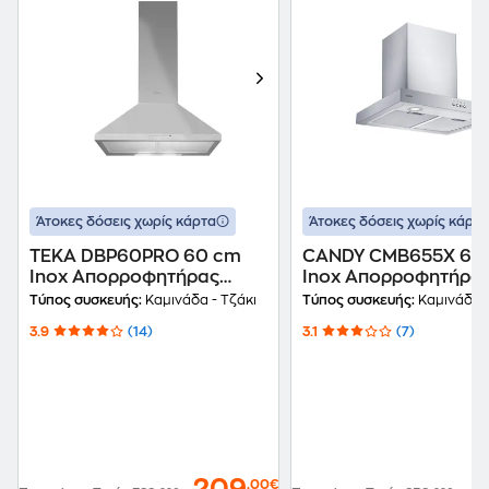
Άτοκες δόσεις χωρίς κάρτα
Άτοκες δόσεις χωρίς κάρτα
TEKA DBP60PRO 60 cm
CANDY CMB655X 6
Inox Απορροφητήρας
Inox Απορροφητήρα
Καμινάδα Τζάκι
Καμινάδα - Τζάκι
Τύπος συσκευής:
Καμινάδα - Τζάκι
Τύπος συσκευής:
Καμινάδα -
3.9
(14)
3.1
(7)
,00€