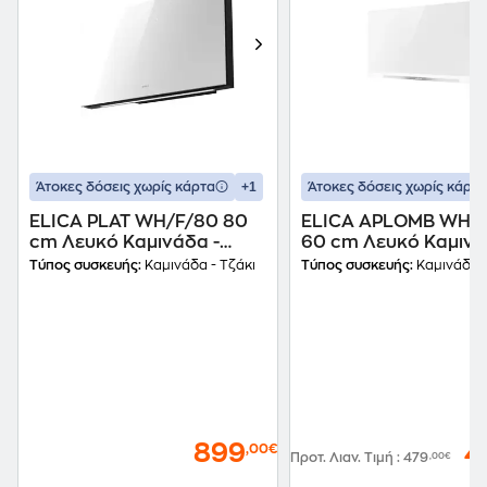
+1
Άτοκες δόσεις χωρίς κάρτα
Άτοκες δόσεις χωρίς κάρτα
ELICA PLAT WH/F/80 80
ELICA APLOMB WH/
cm Λευκό Καμινάδα -
60 cm Λευκό Καμινά
Τζάκι Απορροφητήρας
Τζάκι Απορροφητήρ
Τύπος συσκευής:
Καμινάδα - Τζάκι
Τύπος συσκευής:
Καμινάδα -
899
4
,00€
Προτ. Λιαν. Τιμή
:
479
,00€