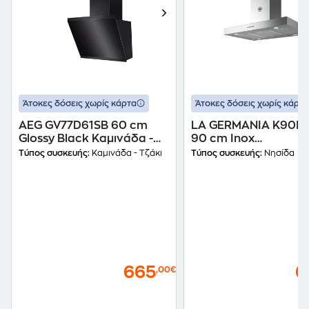
Άτοκες δόσεις χωρίς κάρτα
Άτοκες δόσεις χωρίς κάρτα
AEG GV77D61SB 60 cm
LA GERMANIA K90I
Glossy Black Καμινάδα -
90 cm Inox
Τζάκι Απορροφητήρας
Απορροφητήρας Νησ
Τύπος συσκευής:
Καμινάδα - Τζάκι
Τύπος συσκευής:
Νησίδα
665
6
,00€