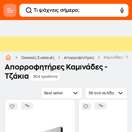
Καμινάδες - Τζ
Οικιακές Συσκευές
Απορροφητήρες
Απορροφητήρες Καμινάδες -
Τζάκια
304 προϊόντα
Best seller
36 ανά σελίδα