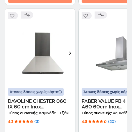
Άτοκες δόσεις χωρίς κάρτα
Άτοκες δόσεις χωρίς κάρτα
DAVOLINE CHESTER 060
FABER VALUE PB 4 2L
IX 60 cm Inox
A60 60cm Inox
Απορροφητήρας Καμινάδα
Απορροφητήρας Καμ
Τύπος συσκευής:
Καμινάδα - Τζάκι
Τύπος συσκευής:
Καμινάδα -
- Τζάκι
Τζάκι
4.3
(3)
4.3
(20)