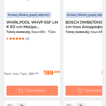
Άτοκες δόσεις χωρίς κάρτα
Άτοκες δόσεις χωρίς κάρτα
WHIRLPOOL WHVP 65F LM
BOSCH DWB67DN30
K 60 cm Μαύρο
cm Inox Απορροφητ
Απορροφητήρας Καμινάδα
Καμινάδα - Τζάκι
Τύπος συσκευής:
Καμινάδα - Τζάκι
Τύπος συσκευής:
Καμινάδα -
- Τζάκι
5
(2)
189
5
,00€
Προτ. Λιαν. Τιμή
:
288
,99€
Προσθήκη
Προσθήκη