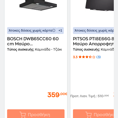
+1
Άτοκες δόσεις χωρίς κάρτα
Άτοκες δόσεις χωρίς κάρτα
BOSCH DWB65CC60 60
PITSOS PTI8E66G 80
cm Μαύρο
Μαύρο Απορροφητή
Απορροφητήρας Καμινάδα
Καμινάδα Τζάκι
Τύπος συσκευής:
Καμινάδα - Τζάκι
Τύπος συσκευής:
Καμινάδα -
- Τζάκι
3.3
(3)
359
3
,00€
Προτ. Λιαν. Τιμή
:
510
,00€
Προσθήκη
Προσθήκη