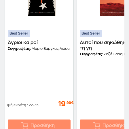
Best Seller
Best Seller
Άγριοι καιροί
Αυτοί που σηκώθηκα
τη γη
Συγγραφέας:
Μάριο Βάργκας Λιόσα
Συγγραφέας:
Ζοζέ Σαραμάγ
19
,99€
Τιμή εκδότη
:
22
,00€
Προσθήκη
Προσθήκη