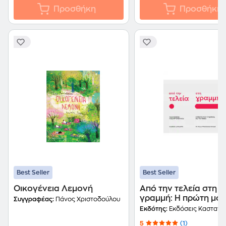
Προσθήκη
Προσθήκη
Best Seller
Best Seller
Οικογένεια Λεμονή
Από την τελεία στη
γραμμή: Η πρώτη μο
Συγγραφέας:
Πάνος Χριστοδούλου
γνωριμία με τη γραφ
Εκδότης:
Εκδόσεις Καστανι
5
(1)