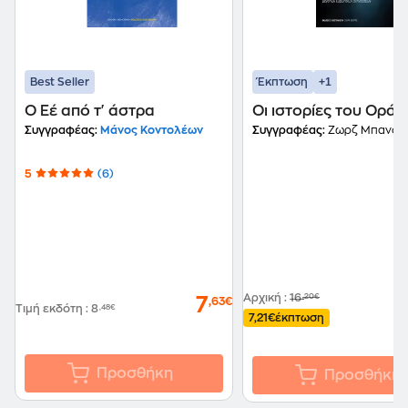
+1
Best Seller
Έκπτωση
Ο Εέ από τ' άστρα
Οι ιστορίες του Οράτ
Συγγραφέας:
Μάνος Κοντολέων
Συγγραφέας:
Ζωρζ Μπανού
5
(6)
Αρχική
:
16
,20€
7
,63€
Τιμή εκδότη
:
8
,48€
7,21€
έκπτωση
Προσθήκη
Προσθήκη