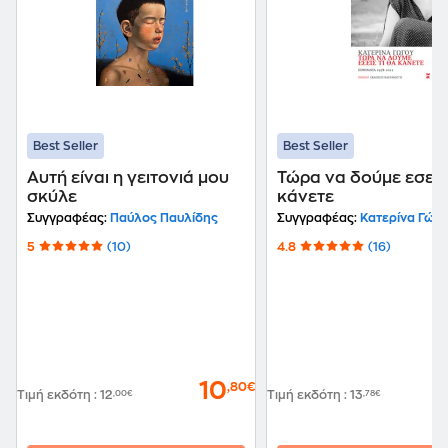
Best Seller
Best Seller
Αυτή είναι η γειτονιά μου
Τώρα να δούμε εσείς 
σκύλε
κάνετε
Συγγραφέας:
Παύλος Παυλίδης
Συγγραφέας:
Κατερίνα Γώγ
5
(10)
4.8
(16)
10
,80€
Τιμή εκδότη
:
12
,00€
Τιμή εκδότη
:
13
,78€