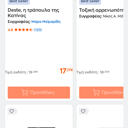
Best Seller
Best Seller
Deste, η τράπουλα της
Τοξική αρρενωπότητ
Κατίνας
Συγγραφέας:
Νίκος Α. Μάντ
Συγγραφέας:
Μάρα Μεϊμαρίδη
4.6
(123)
17
,17€
Τιμή εκδότη
:
19
,08€
Τιμή εκδότη
:
18
,00€
Προσθήκη
Προσθήκη