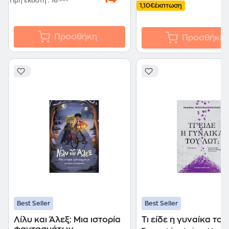
Τιμή εκδότη
:
16
1,10€
έκπτωση
Προσθήκη
Προσθήκη
Best Seller
Best Seller
Λίλυ και Άλεξ: Μια ιστορία
Τι είδε η γυναίκα του