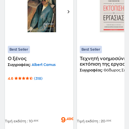
Best Seller
Best Seller
Ο ξένος
Τεχνητή νοημοσύνη:
εκτόπιση της εργασί
Συγγραφέας:
Albert Camus
Συγγραφέας:
Θόδωρος Σκυλα
4.6
(318)
9
,49€
Τιμή εκδότη
:
10
,60€
Τιμή εκδότη
:
20
,00€