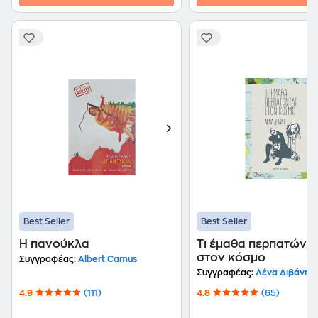
Best Seller
Best Seller
Η πανούκλα
Τι έμαθα περπατώντ
στον κόσμο
Συγγραφέας:
Albert Camus
Συγγραφέας:
Λένα Διβάνη
4.9
(111)
4.8
(65)