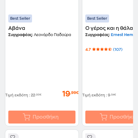
Best Seller
Best Seller
Αβάνα
Ο γέρος και η θάλασ
Συγγραφέας:
Λεονάρδο Παδούρα
Συγγραφέας:
Ernest Hemin
4.7
(107)
19
,99€
Τιμή εκδότη
:
22
,00€
Τιμή εκδότη
:
9
,54€
Προσθήκη
Προσθήκη