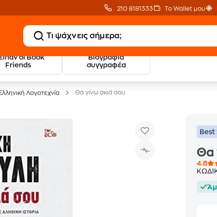
210 8181333
Το Wallet μου
 είπαν οι Book
Βιογραφία
20 € Public επιστροφή
Δωρεάν Μεταφορικ
Friends
συγγραφέα
με Snappi
με Public+ Delivery
Θα γίνω σκιά σου
Ελληνική Λογοτεχνία
Best 
Θα 
4.8
ΚΩΔΙ
Άμ