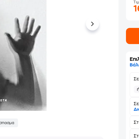
Τι
Επι
Βάλ
Σ
Σε
Δι
Σ
σπασμα
Στ