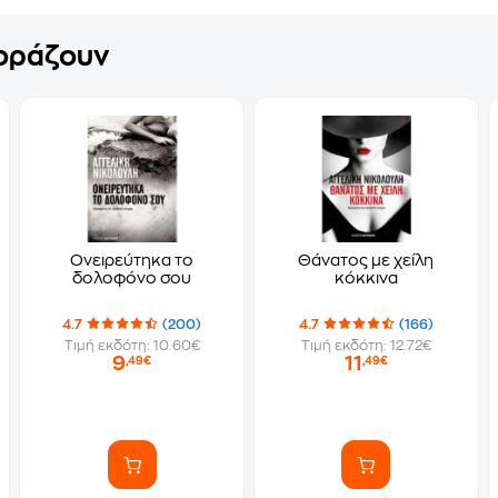
γοράζουν
Ονειρεύτηκα το
Θάνατος με χείλη
δολοφόνο σου
κόκκινα
4.7
(200)
4.7
(166)
Τιμή εκδότη: 10.60€
Τιμή εκδότη: 12.72€
9
11
,49€
,49€