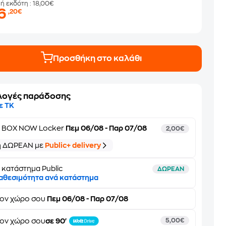
μή εκδότη
: 18,00€
16
,20€
Προσθήκη στο καλάθι
λογές παράδοσης
ε ΤΚ
ε
BOX NOW Locker
Πεμ 06/08 - Παρ 07/08
2,00€
ή ΔΩΡΕΑΝ με
Public+ delivery
 κατάστημα Public
ΔΩΡΕΑΝ
αθεσιμότητα ανά κατάστημα
τον
χώρο σου
Πεμ 06/08 - Παρ 07/08
ον χώρο σου
σε 90'
5,00€