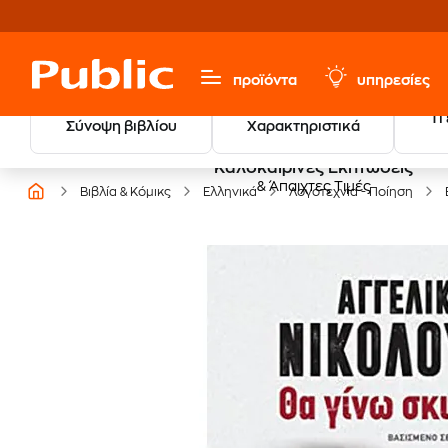
προϊόντα
υπηρεσίες
Τι
Σύνοψη βιβλίου
Χαρακτηριστικά
Καλοκαιρινές Εκπτώσεις
& Άπαιχτες Τιμές
Βιβλία & Κόμικς
Ελληνικά
Λογοτεχνία - Ποίηση