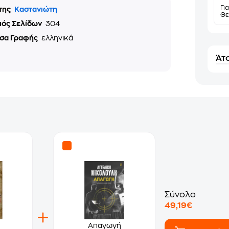
Γι
της
Καστανιώτη
Θε
μός Σελίδων
304
σα Γραφής
ελληνικά
Άτο
Σύνολο
49,19€
Απαγωγή