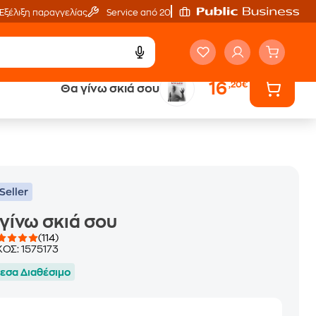
Εξέλιξη παραγγελίας
Service από 20'
16
,20€
Θα γίνω σκιά σου
ά
Έλα στον κόσμο
των ηχητικών βιβλίων
Seller
γίνω σκιά σου
(114)
ΚΟΣ:
1575173
εσα Διαθέσιμο