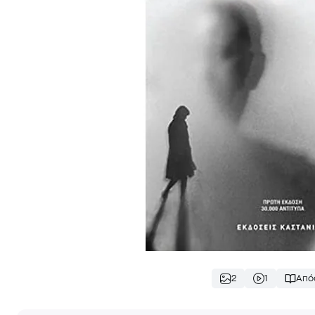
2
1
Από