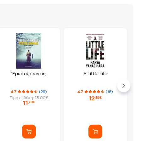
Έρωτας φονιάς
A Little Life
4.7
(29)
4.7
(18)
12
Τιμή εκδότη: 13.00€
,59€
11
,70€