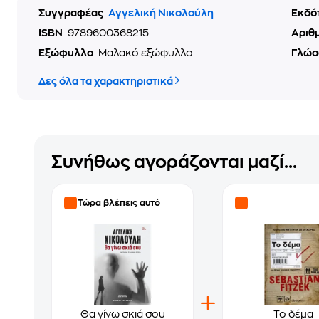
Συγγραφέας
Αγγελική Νικολούλη
Εκδό
ISBN
9789600368215
Αριθ
Εξώφυλλο
Μαλακό εξώφυλλο
Γλώσ
Δες όλα τα χαρακτηριστικά
Συνήθως αγοράζονται μαζί...
Τώρα βλέπεις αυτό
Θα γίνω σκιά σου
Το δέμα