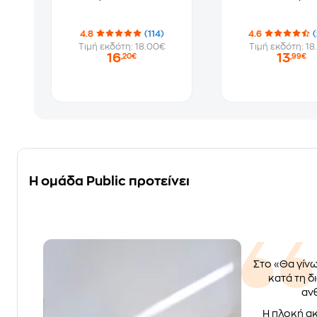
4.8
(114)
4.6
(
Τιμή εκδότη: 18.00€
Τιμή εκδότη: 18
16
13
,20€
,99€
Η ομάδα Public προτείνει
Στο «Θα γίνω
κατά τη δ
ανθ
Η πλοκή ακ